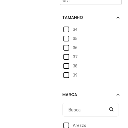
valor.
34
35
36
37
38
39
40
Arezzo