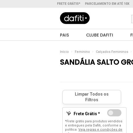
FRETE GRÁTIS*
PARCELAMENTO EM ATÉ 10X
PAIS
CLUBE DAFITI
F
Início
Feminino
Calçados Femininos
SANDÁLIA SALTO G
Frete Grátis *
*Frete grátis para produtos vendidos
e entregues pela Dafiti, conforme a
política:
Veja regras e condições de