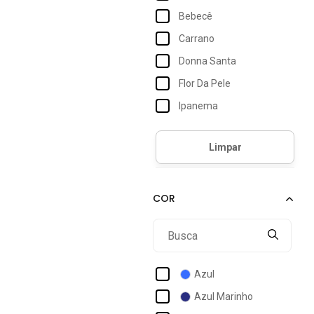
Bebecê
Carrano
Donna Santa
Flor Da Pele
Ipanema
Jorge Bischoff
L' Via Estilo E Conforto
Lez A Lez
LÓris Shoes
Luiza Sobreira
M Shuz
Melissa
Azul
Michael Kors
Azul Marinho
Mississipi