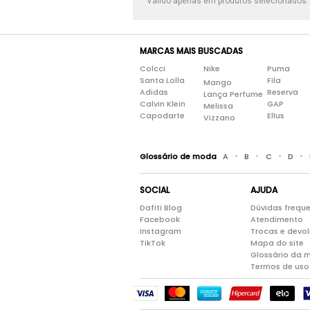
Válido apenas em produtos selecionados
MARCAS MAIS BUSCADAS
Colcci
Nike
Puma
Santa Lolla
Fila
Mango
Adidas
Reserva
Lança Perfume
Calvin Klein
GAP
Melissa
Capodarte
Ellus
Vizzano
•
•
•
•
Glossário de moda
A
B
C
D
SOCIAL
AJUDA
Dafiti Blog
Dúvidas frequ
Facebook
Atendimento
Instagram
Trocas e devo
TikTok
Mapa do site
Glossário da 
Termos de uso