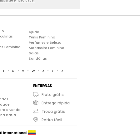
lítica de Privacidade.
lo
Ajuda
culinas
Tênis Feminino
Perfumes e Beleza
ns Feminina
Mocassim Feminino
s
Saias
Sandálias
•
•
•
•
•
•
•
T
U
V
W
X
Y
Z
ENTREGAS
Frete grátis
iados
Entrega rápida
cidade
pra e venda
Troca grátis
na Dafiti
Retira fácil
ti international