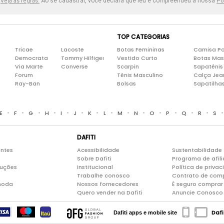
.
Ao se cadastrar, você declara que leu e compreendeu a nossa
Veja as regras.
Po
TOP CATEGORIAS
Tricae
Lacoste
Botas Femininas
Camisa Po
Democrata
Tommy Hilfiger
Vestido Curto
Botas Mas
Via Marte
Converse
Scarpin
Sapatênis
Forum
Tênis Masculino
Calça Jea
Ray-Ban
Bolsas
Sapatilha
•
•
•
•
•
•
•
•
•
•
•
•
•
•
E
F
G
H
I
J
K
L
M
N
O
P
Q
R
S
DAFITI
entes
Acessibilidade
Sustentabilidade
Sobre Dafiti
Programa de afil
luções
Institucional
Política de priva
Trabalhe conosco
Contrato de com
moda
Nossos fornecedores
É seguro comprar 
Quero vender na Dafiti
Anuncie Conosco
Dafi
Dafiti apps e mobile site