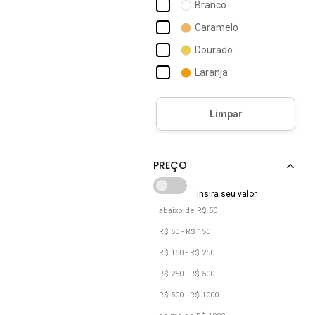
Branco
Osc
Caramelo
Piccadilly
Dourado
Reserva
Laranja
Salook
Marrom
Santa Lolla
Nude
Off-white
Prata
Prata Velho
Preto
abaixo de R$ 50
Rosa
R$ 50 - R$ 150
Verde
R$ 150 - R$ 250
Vermelho
R$ 250 - R$ 500
R$ 500 - R$ 1000
Vinho