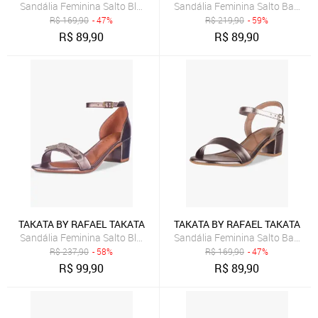
Sandália Feminina Salto Bloco Grosso Quadrado Baixo Metalizada T
Sandália Feminina Salto Baixo B
R$
169,90
- 47%
R$
219,90
- 59%
R$
89,90
R$
89,90
TAKATA BY RAFAEL TAKATA
TAKATA BY RAFAEL TAKATA
Sandália Feminina Salto Bloco Quadrado Baixo Sapato Laço Cristal
Sandália Feminina Salto Baixo B
R$
237,90
- 58%
R$
169,90
- 47%
R$
99,90
R$
89,90