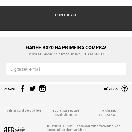
PUBLICIDADE
GANHE R$20 NA PRIMEIRA COMPRA!
Insira seu email no campo abaixo.
Veja as regras
SOCIAL
DÚVIDAS
Veja as condições de frete
30 dias para troca e
Atendimento
devolução grátis
11 3053 7500
© Dafiti 2011 - 2020. Todos os direitos reservados. Veja
nossa
Política de Privacidade
.