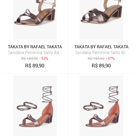
TAKATA BY RAFAEL TAKATA
TAKATA BY RAFAEL TAKATA
Sandália Feminina Salto Baixo Bloco Grosso Casual Confortável Laç
Sandália Feminina Salto Bloco B
R$
189,90
- 53%
R$
169,90
- 47%
R$
89,90
R$
89,90