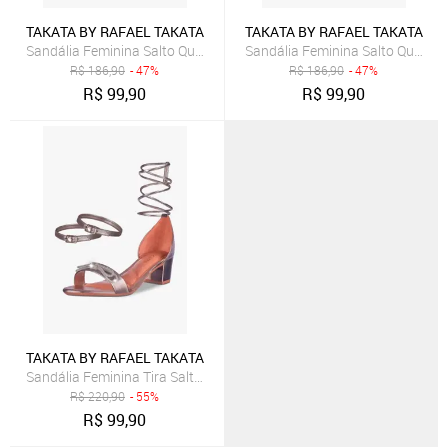
TAKATA BY RAFAEL TAKATA
TAKATA BY RAFAEL TAKATA
Sandália Feminina Salto Quadrado Bloco Baixo tira Laço Nó Metaliz
Sandália Feminina Salto Quadrad
R$
186,90
- 47%
R$
186,90
- 47%
R$
99,90
R$
99,90
TAKATA BY RAFAEL TAKATA
Sandália Feminina Tira Salto Quadrado Baixo Laço Cristal Confortáv
R$
220,90
- 55%
R$
99,90