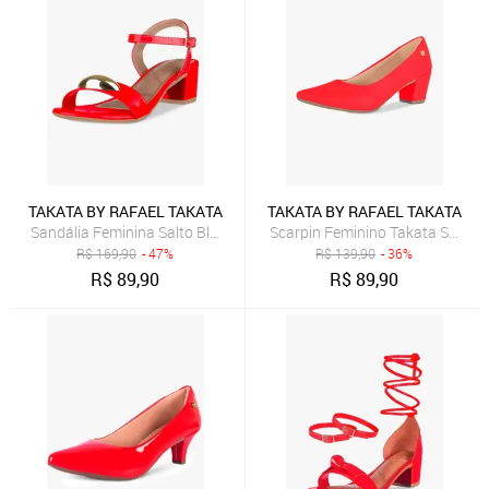
TAKATA BY RAFAEL TAKATA
TAKATA BY RAFAEL TAKATA
Sandália Feminina Salto Bloco Baixo Enfeite Metal Dourado Vermel
Scarpin Feminino Takata Salto B
R$
169,90
- 47%
R$
139,90
- 36%
R$
89,90
R$
89,90