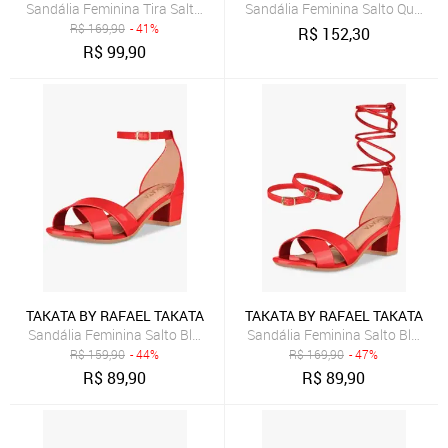
Sandália Feminina Tira Salto Quadrado Grosso Baixo Manta Strass 
R$
169,90
- 41%
R$
152,30
R$
99,90
TAKATA BY RAFAEL TAKATA
TAKATA BY RAFAEL TAKATA
Sandália Feminina Salto Bloco Grosso Quadrado Baixo Tira Cruzada
Sandália Feminina Salto Bloco 
R$
159,90
- 44%
R$
169,90
- 47%
R$
89,90
R$
89,90