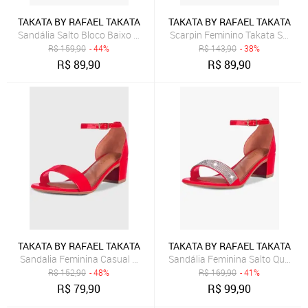
TAKATA BY RAFAEL TAKATA
TAKATA BY RAFAEL TAKATA
Sandália Salto Bloco Baixo Grosso Corrente Metal Takata Vermelho
Scarpin Feminino Takata Salomé
R$
159,90
- 44%
R$
143,90
- 38%
R$
89,90
R$
89,90
TAKATA BY RAFAEL TAKATA
TAKATA BY RAFAEL TAKATA
Sandalia Feminina Casual Saltinho Baixo Grosso Vermelho Verniz F
Sandália Feminina Salto Quadrad
R$
152,90
- 48%
R$
169,90
- 41%
R$
79,90
R$
99,90