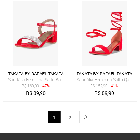
TAKATA BY RAFAEL TAKATA
TAKATA BY RAFAEL TAKATA
Sandália Feminina Salto Baixo Bloco Casual Confortável Strass Ver
R$
169,90
- 47%
R$
152,90
- 41%
R$
89,90
R$
89,90
1
2