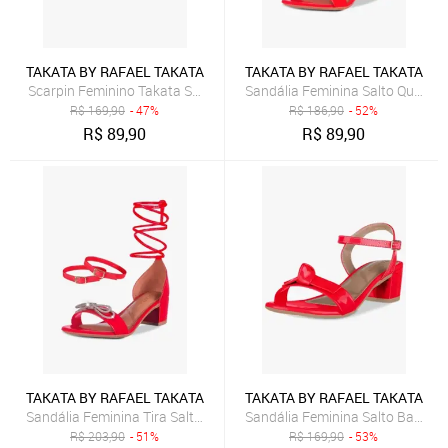
TAKATA BY RAFAEL TAKATA
TAKATA BY RAFAEL TAKATA
Scarpin Feminino Takata Salto Baixo Fino Clássico Casual Bico Fin
Sandália Feminina Salto Quadrad
R$
169,90
- 47%
R$
186,90
- 52%
R$
89,90
R$
89,90
TAKATA BY RAFAEL TAKATA
TAKATA BY RAFAEL TAKATA
Sandália Feminina Tira Salto Quadrado Baixo Laço Cristal Vermelho
Sandália Feminina Salto Baixo B
R$
203,90
- 51%
R$
169,90
- 53%