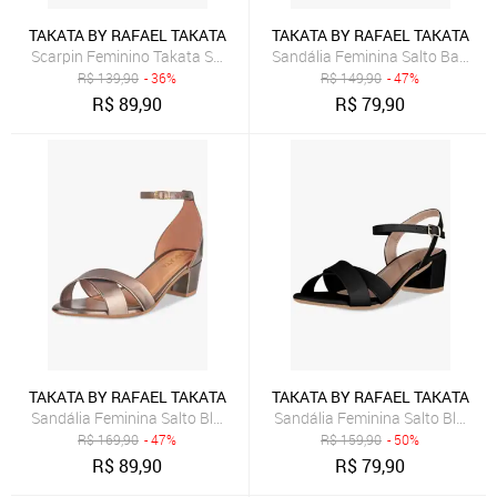
TAKATA BY RAFAEL TAKATA
TAKATA BY RAFAEL TAKATA
Scarpin Feminino Takata Salto Bloco Baixo Grosso Sapato Sintético
Sandália Feminina Salto Baixo B
R$
139,90
- 36%
R$
149,90
- 47%
R$
89,90
R$
79,90
TAKATA BY RAFAEL TAKATA
TAKATA BY RAFAEL TAKATA
Sandália Feminina Salto Bloco Grosso Quadrado Baixo Metalizada T
Sandália Feminina Salto Bloco B
R$
169,90
- 47%
R$
159,90
- 50%
R$
89,90
R$
79,90