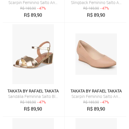
Scarpin Feminino Salto Anabela Sandália Casual Takata Preto Sinté
Slingback Feminino Salto Anabel
R$
169,90
- 47%
R$
169,90
- 47%
R$
89,90
R$
89,90
TAKATA BY RAFAEL TAKATA
TAKATA BY RAFAEL TAKATA
Sandália Feminina Salto Bloco Baixo Fivela Tiras Cruzadas Metaliz
Scarpin Feminino Salto Anabela 
R$
169,90
- 47%
R$
169,90
- 47%
R$
89,90
R$
89,90