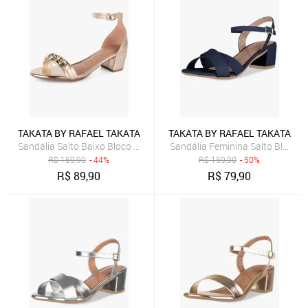
TAKATA BY RAFAEL TAKATA
TAKATA BY RAFAEL TAKATA
Sandália Salto Baixo Bloco Grosso Festa Corrente Metal Takata Do
Sandália Feminina Salto Bloco B
R$
159,90
- 44%
R$
159,90
- 50%
R$
89,90
R$
79,90