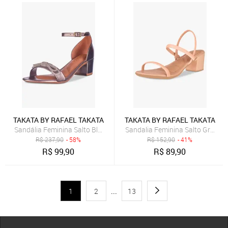
TAKATA BY RAFAEL TAKATA
TAKATA BY RAFAEL TAKATA
Sandália Feminina Salto Bloco Quadrado Baixo Sapato Laço Cristal
Sandalia Feminina Salto Grosso
R$
237,90
- 58%
R$
152,90
- 41%
R$
99,90
R$
89,90
1
2
...
13