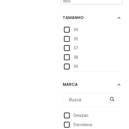
valor.
34
35
37
38
39
Delazari
Domidona