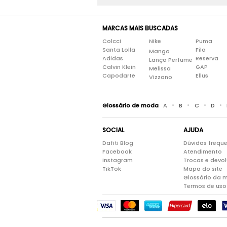
MARCAS MAIS BUSCADAS
Colcci
Nike
Puma
Santa Lolla
Fila
Mango
Adidas
Reserva
Lança Perfume
Calvin Klein
GAP
Melissa
Capodarte
Ellus
Vizzano
•
•
•
•
Glossário de moda
A
B
C
D
SOCIAL
AJUDA
Dafiti Blog
Dúvidas frequ
Facebook
Atendimento
Instagram
Trocas e devo
TikTok
Mapa do site
Glossário da 
Termos de uso