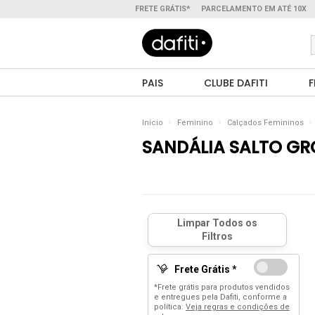
FRETE GRÁTIS*
PARCELAMENTO EM ATÉ 10X
PAIS
CLUBE DAFITI
F
Início
Feminino
Calçados Femininos
SANDÁLIA SALTO G
Frete Grátis *
*Frete grátis para produtos vendidos
e entregues pela Dafiti, conforme a
política:
Veja regras e condições de