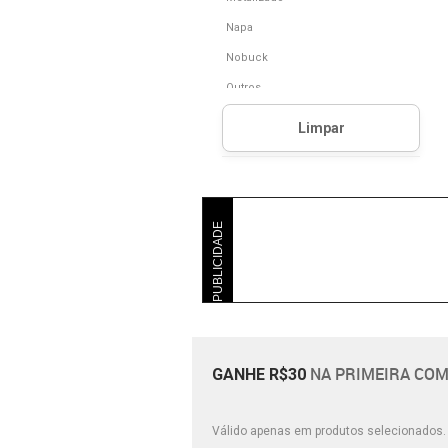
Napa
Nobuck
Outros
Poliuretano (Pu)
Pvc
Sintético
Tecido
PUBLICIDADE
Verniz
Vinil
NA PRIMEIRA COM
GANHE R$30
Válido apenas em produtos selecionados