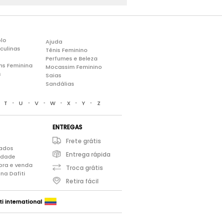
lo
Ajuda
culinas
Tênis Feminino
Perfumes e Beleza
ns Feminina
Mocassim Feminino
s
Saias
Sandálias
•
•
•
•
•
•
•
T
U
V
W
X
Y
Z
ENTREGAS
Frete grátis
iados
Entrega rápida
cidade
pra e venda
Troca grátis
na Dafiti
Retira fácil
ti international