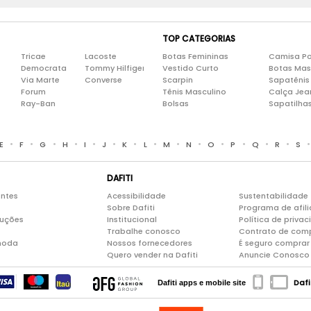
TOP CATEGORIAS
Tricae
Lacoste
Botas Femininas
Camisa Po
Democrata
Tommy Hilfiger
Vestido Curto
Botas Mas
Via Marte
Converse
Scarpin
Sapatênis
Forum
Tênis Masculino
Calça Jea
Ray-Ban
Bolsas
Sapatilha
•
•
•
•
•
•
•
•
•
•
•
•
•
•
E
F
G
H
I
J
K
L
M
N
O
P
Q
R
S
DAFITI
entes
Acessibilidade
Sustentabilidade
Sobre Dafiti
Programa de afil
luções
Institucional
Política de priva
Trabalhe conosco
Contrato de com
moda
Nossos fornecedores
É seguro comprar 
Quero vender na Dafiti
Anuncie Conosco
Dafi
Dafiti apps e mobile site