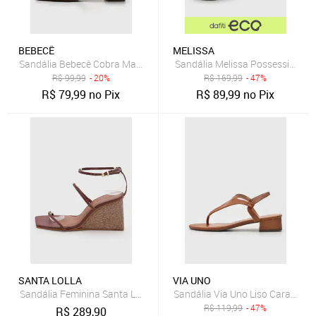
BEBECÊ
MELISSA
Sandália Bebecê Cobra Marrom
Sandália Melissa Possession M
R$
99,99
- 20%
R$
169,99
- 47%
R$
79,99
no Pix
R$
89,99
no Pix
SANTA LOLLA
VIA UNO
Sandália Feminina Santa Lolla Salto Médio Tiras Marrom
Sandália Via Uno Liso Caramelo
R$
119,99
- 47%
R$
289,90