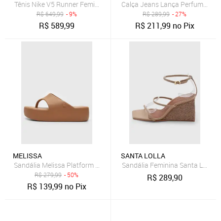
Tênis Nike V5 Runner Feminino
Calça Jeans Lança Perfume Mo
R$
649,99
- 9%
R$
289,99
- 27%
R$
589,99
R$
211,99
no Pix
MELISSA
SANTA LOLLA
Sandália Melissa Platform Thong Ad Caramelo
Sandália Feminina Santa Lolla 
R$
279,99
- 50%
R$
289,90
R$
139,99
no Pix