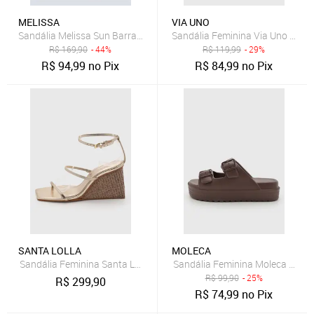
MELISSA
VIA UNO
Sandália Melissa Sun Barra Platfor Preta
Sandália Feminina Via Uno Tira
R$
169,90
- 44%
R$
119,99
- 29%
R$
94,99
no Pix
R$
84,99
no Pix
SANTA LOLLA
MOLECA
Sandália Feminina Santa Lolla Salto Anabela Couro Dourada
Sandália Feminina Moleca Fivel
R$
99,90
- 25%
R$
299,90
R$
74,99
no Pix