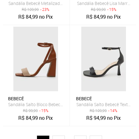
Sandália Bebecê Metalizada Dourada
Sandália Bebecê Lisa Marrom
R$
109,99
- 23%
R$
99,99
- 15%
R$
84,99
no Pix
R$
84,99
no Pix
BEBECÊ
BEBECÊ
Sandália Salto Bloco Bebecê Bico Quadrado Bege/Marrom
Sandália Salto Bebecê Textura C
R$
99,99
- 15%
R$
109,99
- 14%
R$
84,99
no Pix
R$
94,99
no Pix