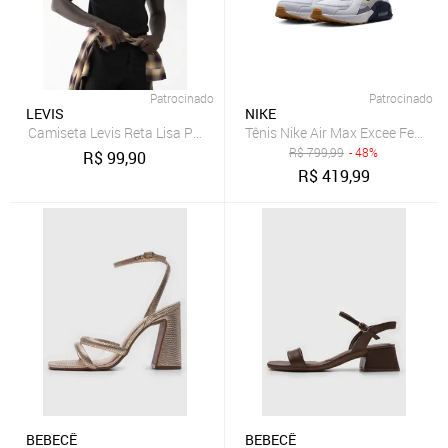
Patrocinado
Patrocinado
LEVIS
NIKE
Camiseta Levis Reta Lisa Preta
Tênis Nike Air Max Excee Femini
R$
799,99
- 48%
R$
99,90
R$
419,99
BEBECÊ
BEBECÊ