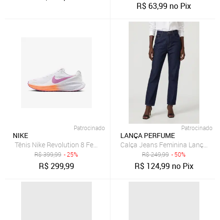
R$
63,99
no Pix
Patrocinado
Patrocinado
NIKE
LANÇA PERFUME
Tênis Nike Revolution 8 Feminino
Calça Jeans Feminina Lança Pe
R$
399,99
- 25%
R$
249,99
- 50%
R$
299,99
R$
124,99
no Pix