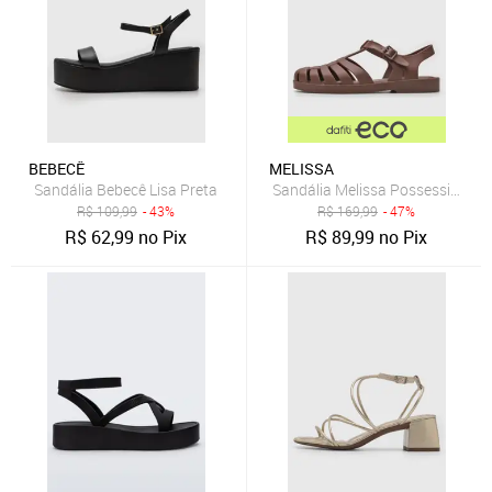
BEBECÊ
MELISSA
Sandália Bebecê Lisa Preta
Sandália Melissa Possession M
R$
109,99
- 43%
R$
169,99
- 47%
R$
62,99
no Pix
R$
89,99
no Pix