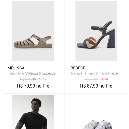
MELISSA
BEBECÊ
Sandália Melissa Possession AD Liso Bege
Sandália Feminina Bebecê Salto 
R$
169,90
- 53%
R$
99,99
- 12%
R$
79,99
no Pix
R$
87,99
no Pix