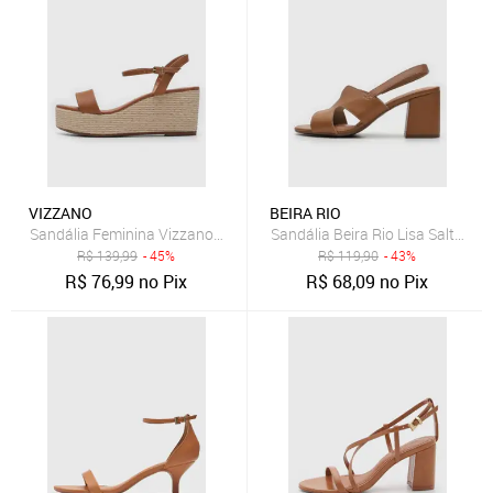
VIZZANO
BEIRA RIO
Sandália Feminina Vizzano Salto Anabela Texturizado Caramelo
Sandália Beira Rio Lisa Salto G
R$
139,99
- 45%
R$
119,90
- 43%
R$
76,99
no Pix
R$
68,09
no Pix