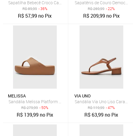
Sapatilha Bebecê Croco Caramelo
Sapatênis de Couro Democrata 
R$
89,99
- 36%
R$
269,99
- 22%
R$
57,99
no Pix
R$
209,99
no Pix
MELISSA
VIA UNO
Sandália Melissa Platform Thong Ad Caramelo
Sandália Via Uno Liso Caramelo
R$
279,99
- 50%
R$
119,99
- 47%
R$
139,99
no Pix
R$
63,99
no Pix