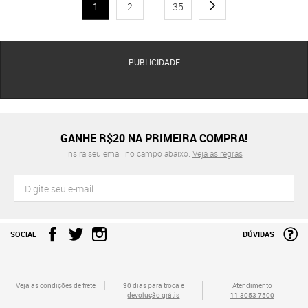
1
2
...
35
PUBLICIDADE
GANHE R$20 NA PRIMEIRA COMPRA!
Insira seu email no campo abaixo.
Veja as regras
SOCIAL
DÚVIDAS
Veja as condições de frete
30 dias para troca e
Atendimento
devolução grátis
11 3053 7500