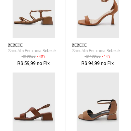
BEBECÊ
BEBECÊ
Sandália Feminina Bebecê Salto Bloco Tiras Caramelo
Sandália Feminina Bebecê Salto
R$
99,99
- 40%
R$
109,99
- 14%
R$
59,99
no Pix
R$
94,99
no Pix