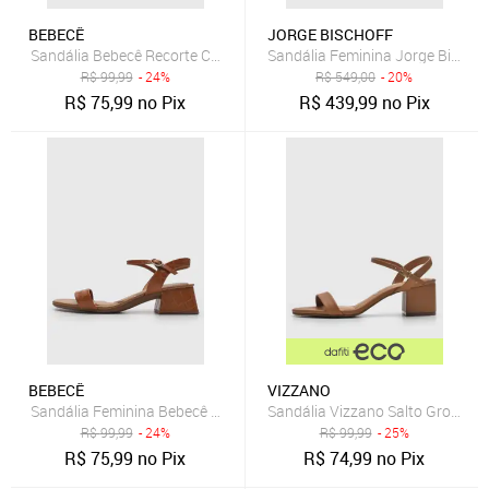
BEBECÊ
JORGE BISCHOFF
Sandália Bebecê Recorte Caramelo
Sandália Feminina Jorge Bischo
R$
99,99
- 24%
R$
549,00
- 20%
R$
75,99
no Pix
R$
439,99
no Pix
BEBECÊ
VIZZANO
Sandália Feminina Bebecê Salto Bloco Croco Caramelo
Sandália Vizzano Salto Grosso 
R$
99,99
- 24%
R$
99,99
- 25%
R$
75,99
no Pix
R$
74,99
no Pix