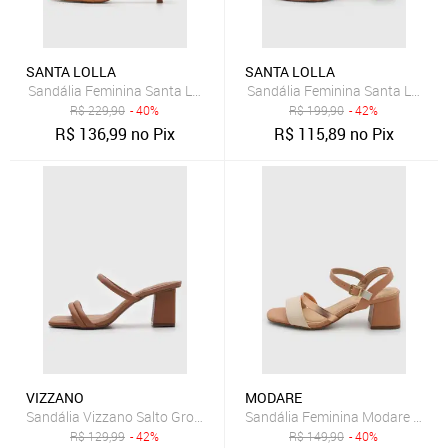
SANTA LOLLA
SANTA LOLLA
Sandália Feminina Santa Lolla Salto Baixo Caramelo
Sandália Feminina Santa Lolla 
R$
229,90
- 40%
R$
199,90
- 42%
R$
136,99
no Pix
R$
115,89
no Pix
VIZZANO
MODARE
Sandália Vizzano Salto Grosso Caramelo
Sandália Feminina Modare Salto 
R$
129,99
- 42%
R$
149,90
- 40%