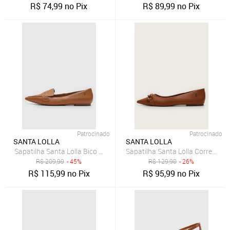
R$
74,99
no Pix
R$
89,99
no Pix
Patrocinado
Patrocinado
SANTA LOLLA
SANTA LOLLA
Sapatilha Santa Lolla Bico Fino Caramelo
Sapatilha Santa Lolla Corrente 
R$
209,99
- 45%
R$
129,90
- 26%
R$
115,99
no Pix
R$
95,99
no Pix