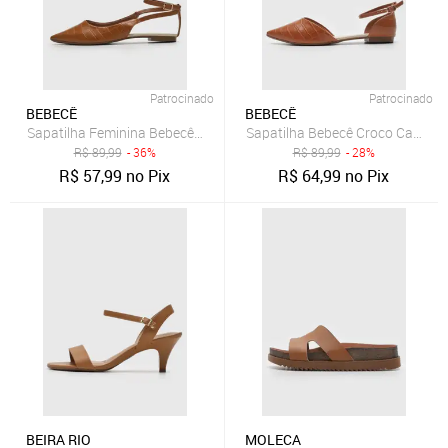
Patrocinado
Patrocinado
BEBECÊ
BEBECÊ
Sapatilha Feminina Bebecê Slingback Efeito Croco Caramelo
Sapatilha Bebecê Croco Carame
R$
89,99
- 36%
R$
89,99
- 28%
R$
57,99
no Pix
R$
64,99
no Pix
BEIRA RIO
MOLECA