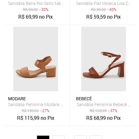
Sandália Beira Rio Salto Médio Fino Caramelo
Sandália Flat Moleca Lisa Caram
R$
99,90
- 30%
R$
99,99
- 40%
R$
69,99
no Pix
R$
59,59
no Pix
MODARE
BEBECÊ
Sandália Feminina Modare Salto Bloco Texturizada Caramelo
Sandália Feminina Bebecê Salto
R$
159,90
- 27%
R$
109,99
- 37%
R$
115,99
no Pix
R$
68,99
no Pix