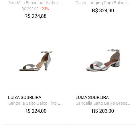
Sandália Feminina Usaflex Conforto R1804
Calça Jogging Com Bolsos Em S
R$
290,90
- 23%
R$
324,90
R$
224,88
LUIZA SOBREIRA
LUIZA SOBREIRA
Sandália Salto Baixo Fino Luiza Sobreira Prata Mod. 4080
Sandália Salto Baixo Grosso 3cm
R$
224,00
R$
203,00