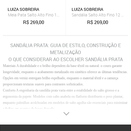
LUIZA SOBREIRA
LUIZA SOBREIRA
Meia Pata Salto Alto Fino 14cm Luiza Sobreira Strass Prata Mod. 2
Sandália Salto Alto Fino 12 cm L
R$
269,00
R$
269,00
SANDÁLIA PRATA: GUIA DE ESTILO, CONSTRUÇÃO E
METALIZAÇÃO
O QUE CONSIDERAR AO ESCOLHER SANDÁLIA PRATA
Materiais
A durabilidade e o brilho dependem da base têxtil ou natural: o couro garante
longevidade, enquanto o acabamento metalizado em sintético oferece as últimas tendências.
Opções em verniz entregam brilho espelhado, enquanto o material têxtil e a camurça
proporcionam texturas suaves para contrastes sofisticados.
Conforto
A engenharia da sandália prata varia entre a estabilidade do salto grosso e a
ergonomia da papete. Modelos com salto anabela ou flatform distribuem o peso plantar,
enquanto palmilhas acolchoadas em modelos de salto agulha são essenciais para minimizar
a fadiga em eventos de longa duração.
Acabamento
Detalhes como amarrações delicadas, elásticos de alta tensão e solados
tratorados definem o perfil técnico da peça. Ferragens polidas e costuras invisíveis
asseguram que a sandália mantenha um padrão de luxo, evitando atritos e garantindo um