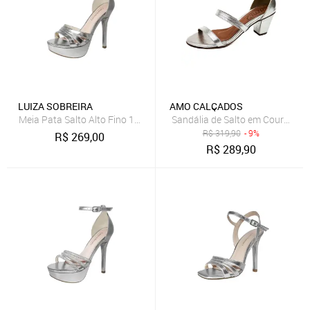
LUIZA SOBREIRA
AMO CALÇADOS
Meia Pata Salto Alto Fino 14cm Luiza Sobreira Prata Mod. 2232
Sandália de Salto em Couro Amo
R$
319,90
- 9%
R$
269,00
R$
289,90