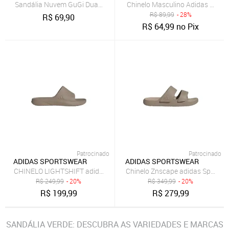
Sandália Nuvem GuGi Duas Tiras Ajustáveis Unissex Verde
Chinelo Masculino Adidas Spor
R$
89,99
- 28%
R$
69,90
R$
64,99
no Pix
Patrocinado
Patrocinado
ADIDAS SPORTSWEAR
ADIDAS SPORTSWEAR
CHINELO LIGHTSHIFT adidas Sportswear Verde
Chinelo Znscape adidas Sportsw
R$
249,99
- 20%
R$
349,99
- 20%
R$
199,99
R$
279,99
SANDÁLIA VERDE: DESCUBRA AS VARIEDADES E MARCAS