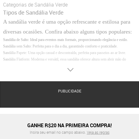
Categorias de Sandália Verde
Tipos de Sandália Verde
A sandália verde é uma opção refrescante e estilosa para
diversas ocasiões. Confira abaixo alguns tipos populares:
Sandália de Salto:
Ideal para eventos mais formais, proporcionando elegância e estilo.
Sandália sem Salto:
Perfeita para o dia a dia, garantindo conforto e praticidade.
Sandália Papete:
Uma opção casual e descontraída, perfeita para passeios ao ar livre.
Sandália Flatform:
Moderna e versátil, essa sandália oferece altura sem abrir mão do
conforto.
Sandália Tratorada:
Com solado robusto, é uma escolha para quem busca um visual mais
despojado e urbano.
Tipos de Saltos para Sandálias Femininas
PUBLICIDADE
Os diferentes tipos de saltos podem influenciar
significativamente o estilo e o conforto das sandálias
femininas. Abaixo, conheça alguns dos principais tipos de
saltos e suas características:
GANHE R$20 NA PRIMEIRA COMPRA!
Salto Anabela
Insira seu email no campo abaixo.
Veja as regras