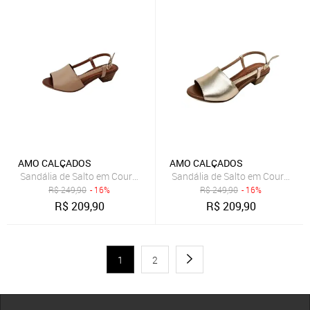
AMO CALÇADOS
AMO CALÇADOS
Sandália de Salto em Couro Amo Calçados Mimi Nude
Sandália de Salto em Couro Am
R$
249,90
- 16%
R$
249,90
- 16%
R$
209,90
R$
209,90
1
2