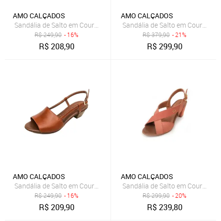
AMO CALÇADOS
AMO CALÇADOS
Sandália de Salto em Couro Amo Calçados Mimi Verde Militar
Sandália de Salto em Couro Amo
R$
249,90
- 16%
R$
379,90
- 21%
R$
208,90
R$
299,90
AMO CALÇADOS
AMO CALÇADOS
Sandália de Salto em Couro Amo Calçados Mimi Caramelo
Sandália de Salto em Couro Amo
R$
249,90
- 16%
R$
299,90
- 20%
R$
209,90
R$
239,80