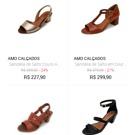
AMO CALÇADOS
AMO CALÇADOS
Sandália de Salto Couro Amo Calçados Uly Dourada
Sandália de Salto em Couro Amo
R$
299,90
- 24%
R$
379,90
- 21%
R$
227,90
R$
299,90