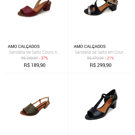
AMO CALÇADOS
AMO CALÇADOS
Sandália de Salto Couro Amo Calçados Uly Bordô
Sandália de Salto em Couro Amo
R$
299,90
- 37%
R$
379,90
- 21%
R$
189,90
R$
299,90