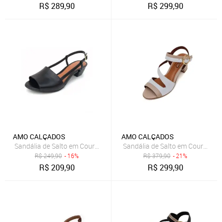
R$
289,90
R$
299,90
AMO CALÇADOS
AMO CALÇADOS
Sandália de Salto em Couro Amo Calçados Mimi Preta
Sandália de Salto em Couro Am
R$
249,90
- 16%
R$
379,90
- 21%
R$
209,90
R$
299,90