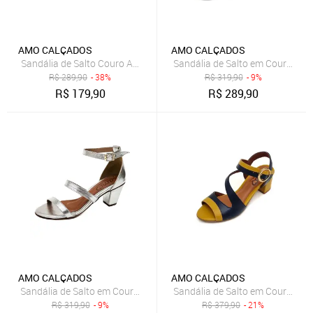
AMO CALÇADOS
AMO CALÇADOS
Sandália de Salto Couro Amo Calçados Viena Caramelo
Sandália de Salto em Couro Amo
R$
289,90
- 38%
R$
319,90
- 9%
R$
179,90
R$
289,90
AMO CALÇADOS
AMO CALÇADOS
Sandália de Salto em Couro Amo Calçados Taty Prata
Sandália de Salto em Couro Am
R$
319,90
- 9%
R$
379,90
- 21%