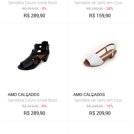
Sandália Couro Ankle Boot Amo Calçados Sophia Amêndoa
Sandália de Salto em Couro Am
R$
319,90
- 9%
R$
259,90
- 38%
R$
289,90
R$
159,90
AMO CALÇADOS
AMO CALÇADOS
Sandália Couro Ankle Boot Amo Calçados Sophia Preta
Sandália de Salto em Couro Am
R$
319,90
- 9%
R$
249,90
- 16%
R$
289,90
R$
209,90