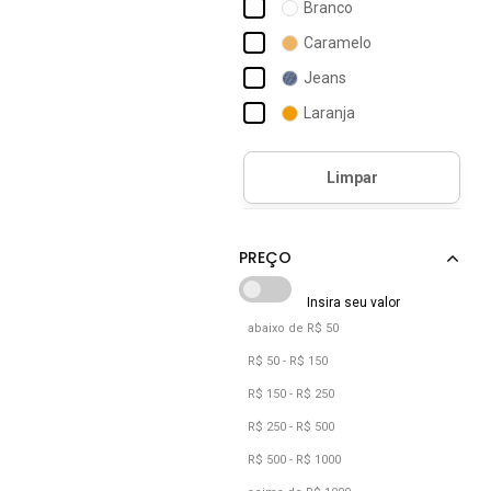
Branco
Mississipi
Caramelo
Modare
Jeans
Moleca
Laranja
Monte Shoes
Marrom
Santa Lolla
Multicolorido
Nude
Off-white
Pink
Preto
abaixo de R$ 50
R$ 50 - R$ 150
R$ 150 - R$ 250
R$ 250 - R$ 500
R$ 500 - R$ 1000