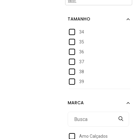
valor.
34
35
36
37
38
39
40
Amo Calçados