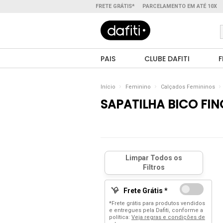
FRETE GRÁTIS*
PARCELAMENTO EM ATÉ 10X
PAIS
CLUBE DAFITI
F
Início
Feminino
Calçados Femininos
SAPATILHA BICO FIN
Frete Grátis *
*Frete grátis para produtos vendidos
e entregues pela Dafiti, conforme a
política:
Veja regras e condições de