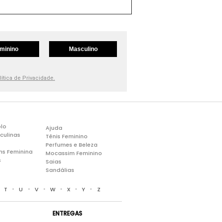
minino
Masculino
lítica de Privacidade.
lo
Ajuda
culinas
Tênis Feminino
Perfumes e Beleza
ns Feminina
Mocassim Feminino
s
Saias
Sandálias
•
•
•
•
•
•
•
T
U
V
W
X
Y
Z
ENTREGAS