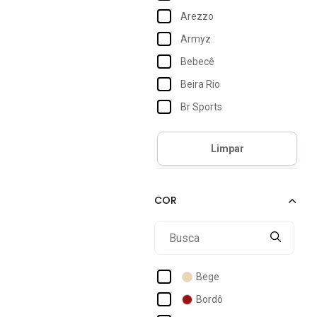
Arezzo
Armyz
Bebecê
Beira Rio
Br Sports
Cecconello
Domidona
Donatella Shoes
Donna Santa
Gigil
Jorge Bischoff
Leruchel
Bege
LÓris Shoes
Bordô
Lumiss