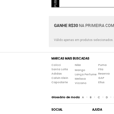
NA PRIMEIRA COM
GANHE R$30
Válido apenas em produtos selecionados
MARCAS MAIS BUSCADAS
Colcci
Nike
Puma
Santa Lolla
Fila
Mango
Adidas
Reserva
Lança Perfume
Calvin Klein
GAP
Melissa
Capodarte
Ellus
Vizzano
•
•
•
•
Glossário de moda
A
B
C
D
SOCIAL
AJUDA