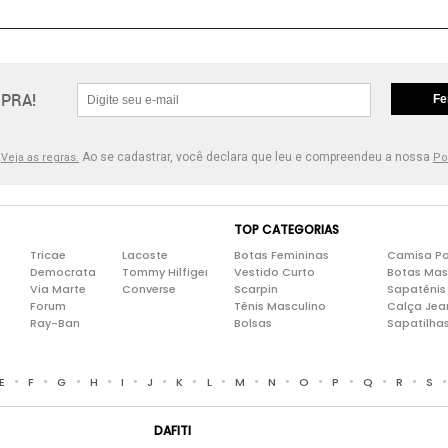
PRA!
Fe
.
Ao se cadastrar, você declara que leu e compreendeu a nossa
Veja as regras.
Po
TOP CATEGORIAS
Tricae
Lacoste
Botas Femininas
Camisa Po
Democrata
Tommy Hilfiger
Vestido Curto
Botas Mas
Via Marte
Converse
Scarpin
Sapatênis
Forum
Tênis Masculino
Calça Jea
Ray-Ban
Bolsas
Sapatilha
•
•
•
•
•
•
•
•
•
•
•
•
•
•
E
F
G
H
I
J
K
L
M
N
O
P
Q
R
S
DAFITI