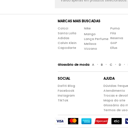
Válido apenas em produtos selecionados
MARCAS MAIS BUSCADAS
Colcci
Nike
Puma
Santa Lolla
Fila
Mango
Adidas
Reserva
Lança Perfume
Calvin Klein
GAP
Melissa
Capodarte
Ellus
Vizzano
•
•
•
•
Glossário de moda
A
B
C
D
SOCIAL
AJUDA
Dafiti Blog
Dúvidas frequ
Facebook
Atendimento
Instagram
Trocas e devo
TikTok
Mapa do site
Glossário da 
Termos de uso