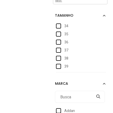
valor.
34
35
36
37
38
39
40
Addan