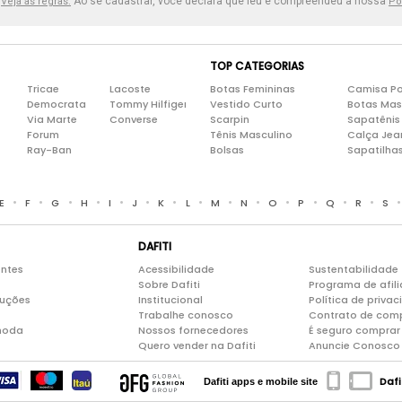
.
Ao se cadastrar, você declara que leu e compreendeu a nossa
Veja as regras.
Po
TOP CATEGORIAS
Tricae
Lacoste
Botas Femininas
Camisa Po
Democrata
Tommy Hilfiger
Vestido Curto
Botas Mas
Via Marte
Converse
Scarpin
Sapatênis
Forum
Tênis Masculino
Calça Jea
Ray-Ban
Bolsas
Sapatilha
•
•
•
•
•
•
•
•
•
•
•
•
•
•
E
F
G
H
I
J
K
L
M
N
O
P
Q
R
S
DAFITI
entes
Acessibilidade
Sustentabilidade
Sobre Dafiti
Programa de afil
luções
Institucional
Política de priva
Trabalhe conosco
Contrato de com
moda
Nossos fornecedores
É seguro comprar 
Quero vender na Dafiti
Anuncie Conosco
Dafi
Dafiti apps e mobile site