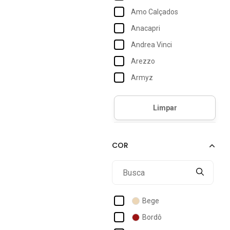
Amo Calçados
Anacapri
Andrea Vinci
Arezzo
Armyz
Bebecê
Beira Rio
Br Sports
Carrano
Domidona
Ellas Online
Flor Da Pele
Bege
Giovanna Da Mata
Bordô
Jorge Bischoff