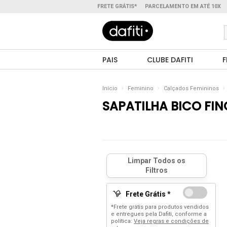
FRETE GRÁTIS*
PARCELAMENTO EM ATÉ 10X
PAIS
CLUBE DAFITI
F
Início
Feminino
Calçados Femininos
SAPATILHA BICO FIN
Frete Grátis *
*Frete grátis para produtos vendidos
e entregues pela Dafiti, conforme a
política:
Veja regras e condições de