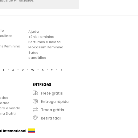
lítica de Privacidade.
lo
Ajuda
culinas
Tênis Feminino
Perfumes e Beleza
ns Feminina
Mocassim Feminino
s
Saias
Sandálias
•
•
•
•
•
•
•
T
U
V
W
X
Y
Z
ENTREGAS
Frete grátis
iados
Entrega rápida
cidade
pra e venda
Troca grátis
na Dafiti
Retira fácil
ti international