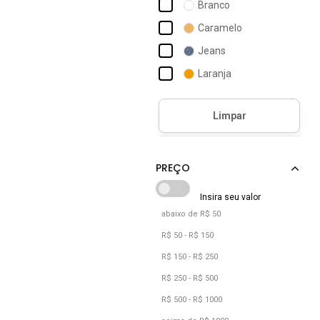
Branco
Lazzlu
Caramelo
Lumiss
Jeans
Luz Da Lua
Laranja
Modare
Marrom
Moleca
Multicolorido
Nude
Off-white
Pink
Preto
abaixo de R$ 50
R$ 50 - R$ 150
R$ 150 - R$ 250
R$ 250 - R$ 500
R$ 500 - R$ 1000