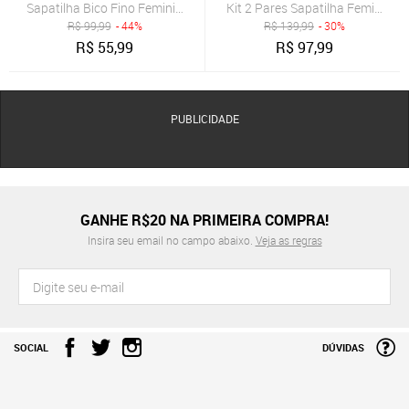
Sapatilha Bico Fino Feminina Com tachas Confortável Via Angel Pin
R$
99,99
- 44%
R$
139,99
- 30%
R$
55,99
R$
97,99
PUBLICIDADE
GANHE R$20 NA PRIMEIRA COMPRA!
Insira seu email no campo abaixo.
Veja as regras
SOCIAL
DÚVIDAS