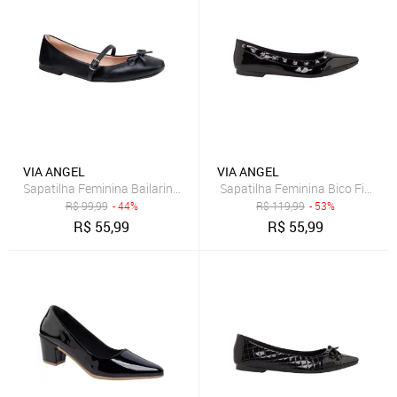
VIA ANGEL
VIA ANGEL
Sapatilha Feminina Bailarina Flat Bico Quadrado Confortável Via An
R$
99,99
- 44%
R$
119,99
- 53%
R$
55,99
R$
55,99