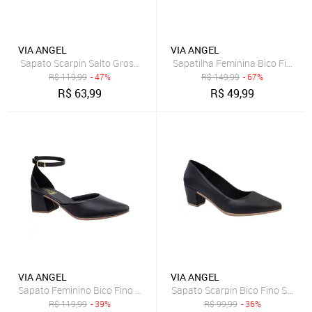
VIA ANGEL
VIA ANGEL
Sapato Scarpin Salto Grosso Bico Fino Verniz Preto Confortavel Via
R$
119,99
- 47%
R$
149,99
- 67%
R$
63,99
R$
49,99
VIA ANGEL
VIA ANGEL
Sapato Scarpin Bico Fino Salto 
R$
119,99
- 39%
R$
99,99
- 36%