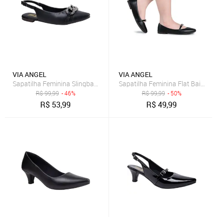
VIA ANGEL
VIA ANGEL
Sapatilha Feminina Slingback Corrente Moderna Elegante Confortáve
Sapatilha Feminina Flat Bailarin
R$
99,99
- 46%
R$
99,99
- 50%
R$
53,99
R$
49,99