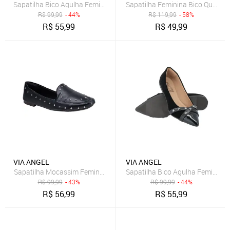
Sapatilha Bico Agulha Feminina Com tachas Confort Via Angel 04
R$
99,99
- 44%
R$
119,99
- 58%
R$
55,99
R$
49,99
VIA ANGEL
VIA ANGEL
Sapatilha Mocassim Feminino Loafer Slipper Com Tachas Casual Con
R$
99,99
- 43%
R$
99,99
- 44%
R$
56,99
R$
55,99