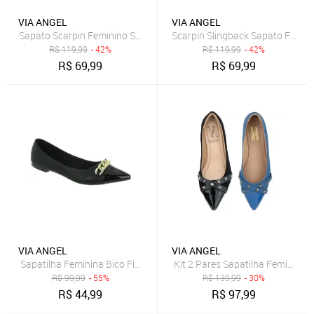
VIA ANGEL
VIA ANGEL
Scarpin Slingback Sapato Feminin
R$
119,99
- 42%
R$
119,99
- 42%
R$
69,99
R$
69,99
VIA ANGEL
VIA ANGEL
R$
99,99
- 55%
R$
139,99
- 30%
R$
44,99
R$
97,99