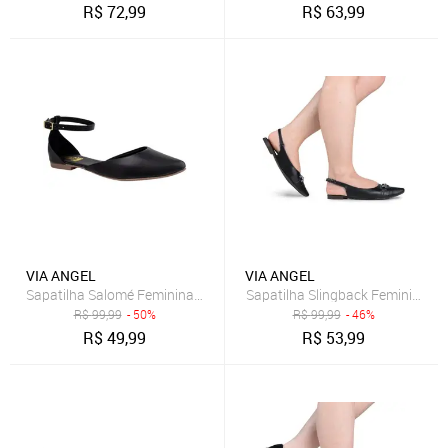
R$
72,99
R$
63,99
VIA ANGEL
VIA ANGEL
Sapatilha Salomé Feminina Bico Fino Casual Versátil Dia a Dia Confo
R$
99,99
- 50%
R$
99,99
- 46%
R$
49,99
R$
53,99