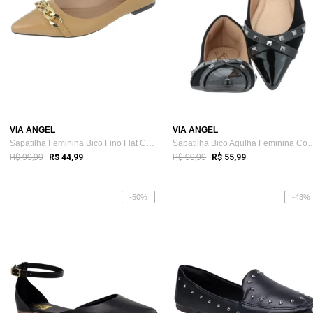
VIA ANGEL
VIA ANGEL
Sapatilha Feminina Bico Fino Flat Corren...
Sapatilha Bico Agulha Femin
R$ 99,99
R$ 99,99
R$ 44,99
R$ 55,99
-50%
-43%