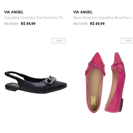
VIA ANGEL
VIA ANGEL
Sapatilha Feminina Flat Bailarina Tira c...
Mu
R$ 99,99
R$ 73,99
R$ 49,99
R$ 49,99
-46%
-44%