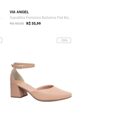
VIA ANGEL
le Feminino Sapatilha Bico Fino Laço N...
Sapatilha Feminina Bailarina Flat Bico Q...
R$ 99,99
R$ 55,99
-39%