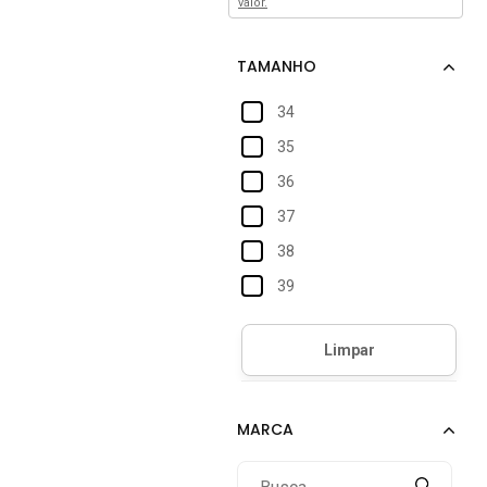
valor.
34
35
36
37
38
39
40