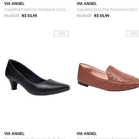
VIA ANGEL
VIA ANGEL
Sapatilha Feminina Slingback Corrente Mo...
Sapatilha Bico Fino 
R$ 99,99
R$ 99,99
R$ 53,99
R$ 55,99
-42%
-43%
VIA ANGEL
VIA ANGEL