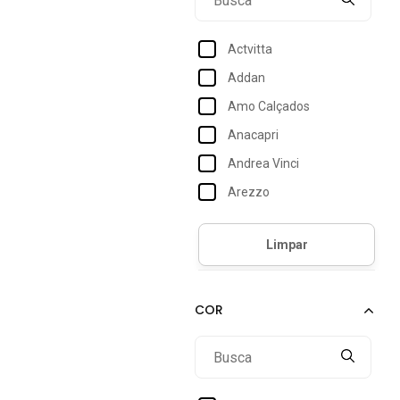
Actvitta
Addan
Amo Calçados
Anacapri
Andrea Vinci
Arezzo
Armyz
Bebecê
Beira Rio
Bellaze
Bottero
Br Sports
Campesi