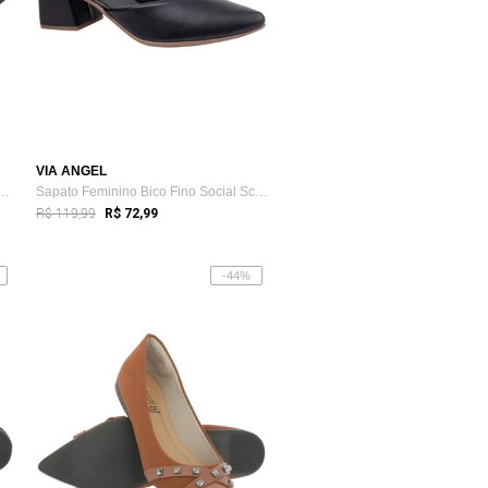
VIA ANGEL
 Mocassim Feminino Loafer Slipp...
Sapato Feminino Bico Fino Social Scarpin...
R$ 119,99
R$ 72,99
-44%