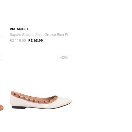
VIA ANGEL
patilha Slingback Feminina Flat Bico F...
Sapato Scarpin Salto Grosso Bico Fino Ve...
R$ 119,99
R$ 63,99
-53%