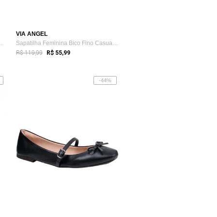
VIA ANGEL
ico Fino Flat Corren...
Sapatilha Feminina Bico Fino Casual Flat...
R$ 119,99
R$ 55,99
-44%