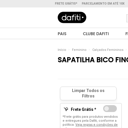
FRETE GRÁTIS*
PARCELAMENTO EM ATÉ 10X
PAIS
CLUBE DAFITI
F
Início
Feminino
Calçados Femininos
SAPATILHA BICO FIN
Frete Grátis *
*Frete grátis para produtos vendidos
e entregues pela Dafiti, conforme a
política:
Veja regras e condições de