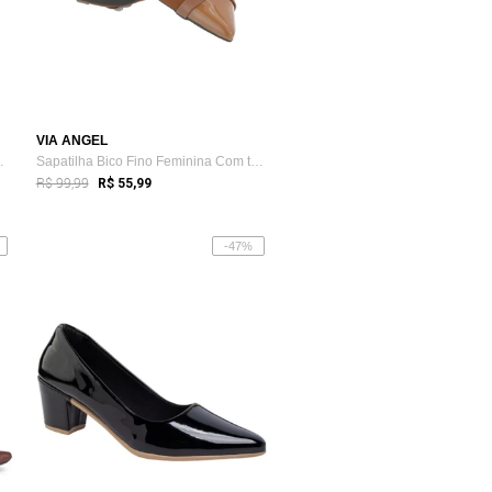
VIA ANGEL
ina Com tacha...
Sapatilha Bico Fino Feminina Com tachas ...
R$ 99,99
R$ 55,99
-47%