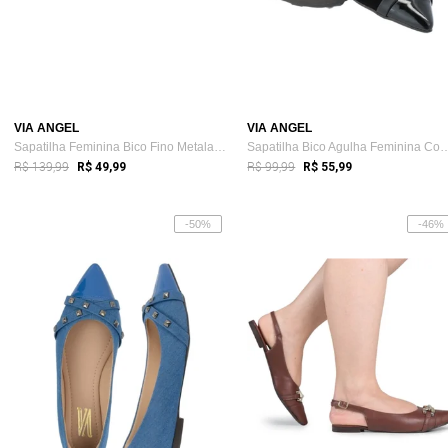
VIA ANGEL
VIA ANGEL
Sapatilha Feminina Bico Fino Metalassê B...
Sapatilha Bico Agulha Femin
R$ 139,99
R$ 99,99
R$ 49,99
R$ 55,99
-50%
-46%