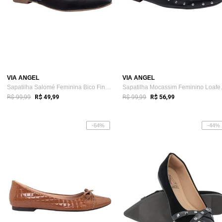
VIA ANGEL
VIA ANGEL
Sapatilha Salomé Feminina Bico Fino Casu...
Sapatilha
R$ 99,99
R$ 99,99
R$ 49,99
R$ 56,99
-64%
-44%