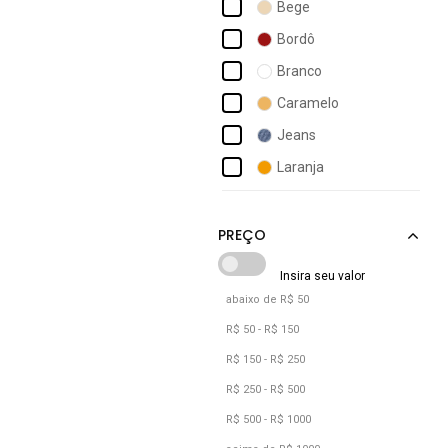
Bege
Capodarte
Bordô
Carrano
Branco
Cecconello
Caramelo
Comfortflex
Jeans
Dakota
Laranja
Delazari
Marrom
Domidona
Multicolorido
Nude
Off-white
abaixo de R$ 50
Pink
R$ 50 - R$ 150
Preto
R$ 150 - R$ 250
R$ 250 - R$ 500
R$ 500 - R$ 1000