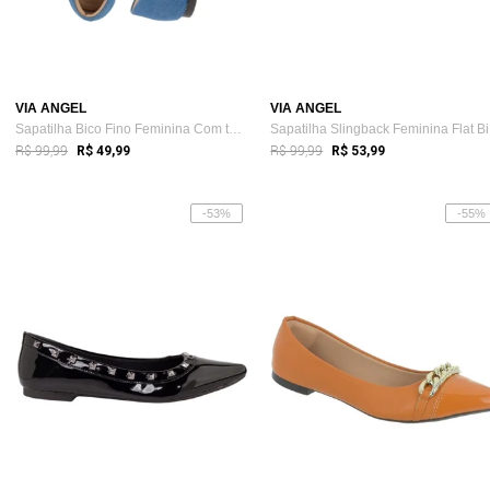
VIA ANGEL
VIA ANGEL
Sapatilha Bico Fino Feminina Com tachas ...
Sa
R$ 99,99
R$ 99,99
R$ 49,99
R$ 53,99
-53%
-55%