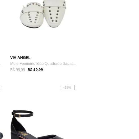
VIA ANGEL
ina Com tacha...
Mule Feminino Bico Quadrado Sapatilha Co...
R$ 99,99
R$ 49,99
-39%