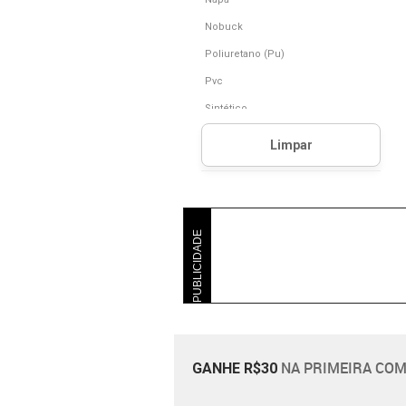
Nobuck
Poliuretano (Pu)
Pvc
Sintético
Têxtil
Verniz
PUBLICIDADE
NA PRIMEIRA COM
GANHE R$30