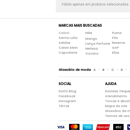
Válido apenas em produtos selecionados
MARCAS MAIS BUSCADAS
Colcci
Nike
Puma
Santa Lolla
Fila
Mango
Adidas
Reserva
Lança Perfume
Calvin Klein
GAP
Melissa
Capodarte
Ellus
Vizzano
•
•
•
•
Glossário de moda
A
B
C
D
SOCIAL
AJUDA
Dafiti Blog
Dúvidas frequ
Facebook
Atendimento
Instagram
Trocas e devo
TikTok
Mapa do site
Glossário da 
Termos de uso