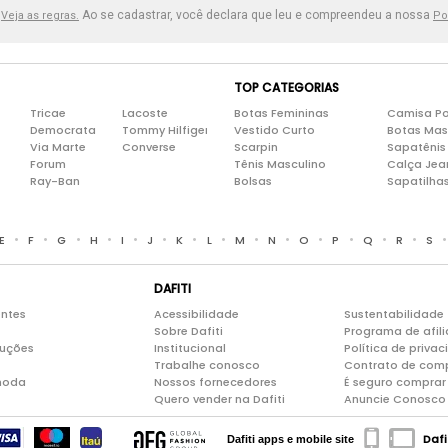
.
Ao se cadastrar, você declara que leu e compreendeu a nossa
Veja as regras.
Po
TOP CATEGORIAS
Tricae
Lacoste
Botas Femininas
Camisa Po
Democrata
Tommy Hilfiger
Vestido Curto
Botas Mas
Via Marte
Converse
Scarpin
Sapatênis
Forum
Tênis Masculino
Calça Jea
Ray-Ban
Bolsas
Sapatilha
•
•
•
•
•
•
•
•
•
•
•
•
•
•
E
F
G
H
I
J
K
L
M
N
O
P
Q
R
S
DAFITI
entes
Acessibilidade
Sustentabilidade
Sobre Dafiti
Programa de afil
luções
Institucional
Política de priva
Trabalhe conosco
Contrato de com
moda
Nossos fornecedores
É seguro comprar 
Quero vender na Dafiti
Anuncie Conosco
Dafi
Dafiti apps e mobile site