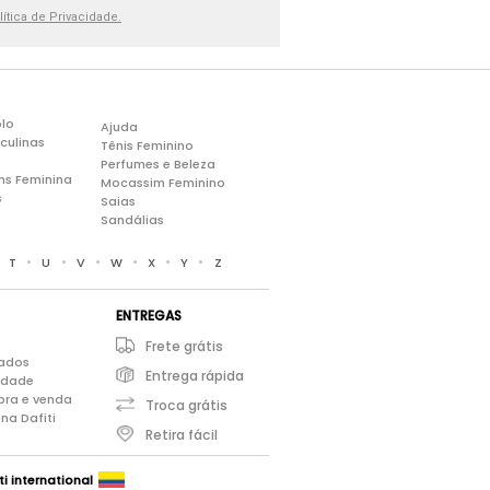
lítica de Privacidade.
lo
Ajuda
culinas
Tênis Feminino
Perfumes e Beleza
ns Feminina
Mocassim Feminino
s
Saias
Sandálias
•
•
•
•
•
•
•
T
U
V
W
X
Y
Z
ENTREGAS
Frete grátis
iados
Entrega rápida
cidade
pra e venda
Troca grátis
na Dafiti
Retira fácil
ti international