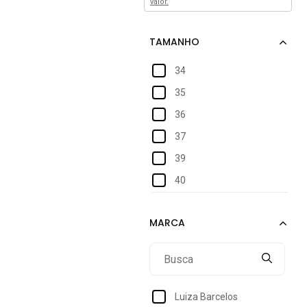
valor.
34
35
36
37
39
40
Luiza Barcelos