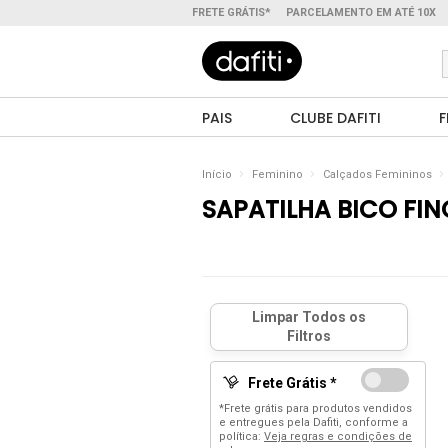
FRETE GRÁTIS*
PARCELAMENTO EM ATÉ 10X
PAIS
CLUBE DAFITI
F
Início
Feminino
Calçados Femininos
SAPATILHA BICO FIN
Frete Grátis *
*Frete grátis para produtos vendidos
e entregues pela Dafiti, conforme a
política:
Veja regras e condições de