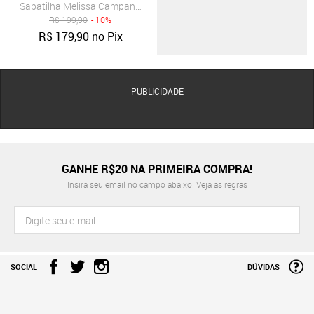
Sapatilha Melissa Campana Papel Azul-Marinho
R$
199,90
- 10%
R$
179,90
no Pix
PUBLICIDADE
GANHE R$20 NA PRIMEIRA COMPRA!
Insira seu email no campo abaixo.
Veja as regras
SOCIAL
DÚVIDAS