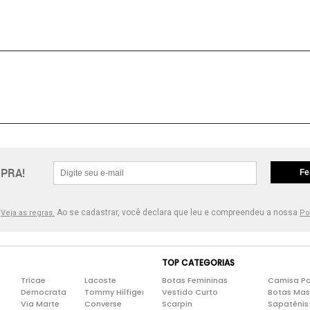
PRA!
Fe
.
Ao se cadastrar, você declara que leu e compreendeu a nossa
Veja as regras.
Po
TOP CATEGORIAS
Tricae
Lacoste
Botas Femininas
Camisa Po
Democrata
Tommy Hilfiger
Vestido Curto
Botas Mas
Via Marte
Converse
Scarpin
Sapatênis