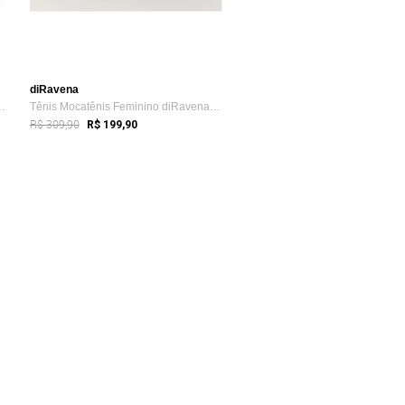
diRavena
ço Couro Legítimo Es...
Tênis Mocatênis Feminino diRavena em Cou...
R$ 309,90
R$ 199,90