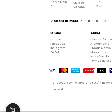
Calvin Klein
GAP
Melissa
Capodarte
Ellus
Vizzano
•
•
•
•
Glossário de moda
A
B
C
D
SOCIAL
AJUDA
Dafiti Blog
Dúvidas frequ
Facebook
Atendimento
Instagram
Trocas e devo
TikTok
Mapa do site
Glossário da 
Termos de uso
Site seguro com criptografia (SSL) • Homo
Network