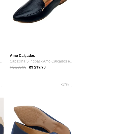
Amo Calçados
Sapatilha LeRUCHEL Bico Fino Flor Marinho
Sapatilha Slingback Amo Calçados em Cour...
R$ 259,90
R$ 219,90
-17%