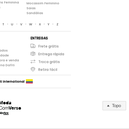
ns Feminina
Mocassim Feminino
s
Saias
Sandálias
•
•
•
•
•
•
•
T
U
V
W
X
Y
Z
ENTREGAS
Frete grátis
iados
Entrega rápida
cidade
pra e venda
Troca grátis
na Dafiti
Retira fácil
ti international
Topo