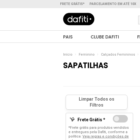
FRETE GRÁTIS*
PARCELAMENTO EM ATÉ 10X
PAIS
CLUBE DAFITI
F
Início
Feminino
Calçados Femininos
SAPATILHAS
Frete Grátis *
*Frete grátis para produtos vendidos
e entregues pela Dafiti, conforme a
política:
Veja regras e condições de