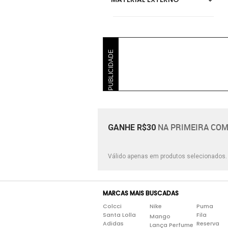
PUBLICIDADE
NA PRIMEIRA COM
GANHE R$30
Válido apenas em produtos selecionados
MARCAS MAIS BUSCADAS
Colcci
Nike
Puma
Santa Lolla
Fila
Mango
Adidas
Reserva
Lança Perfume