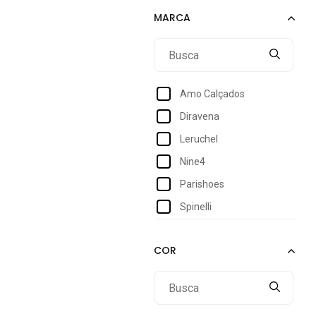
41
42
43
Amo Calçados
Diravena
Leruchel
Nine4
Parishoes
Spinelli