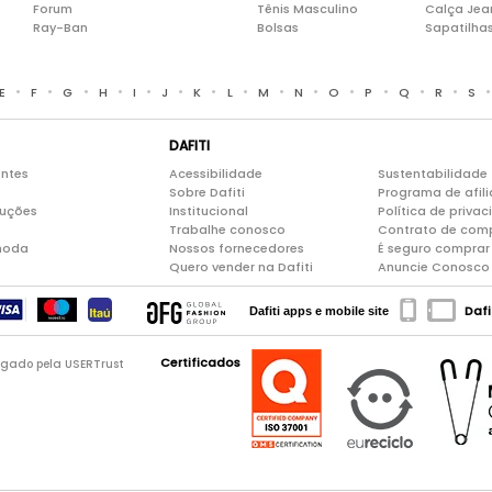
Forum
Tênis Masculino
Calça Jea
Ray-Ban
Bolsas
Sapatilha
•
•
•
•
•
•
•
•
•
•
•
•
•
•
E
F
G
H
I
J
K
L
M
N
O
P
Q
R
S
DAFITI
entes
Acessibilidade
Sustentabilidade
Sobre Dafiti
Programa de afil
luções
Institucional
Política de priva
Trabalhe conosco
Contrato de com
moda
Nossos fornecedores
É seguro comprar 
Quero vender na Dafiti
Anuncie Conosco
Dafi
Dafiti apps e mobile site
Certificados
logado pela USERTrust