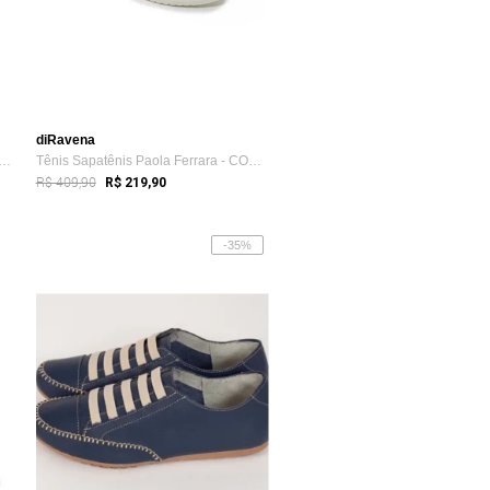
diRavena
ilha PeepToe LeRUCHEL Flor Marinho
Tênis Sapatênis Paola Ferrara - COURO - ...
R$ 409,90
R$ 219,90
-35%