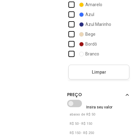
Amarelo
Azul
Azul Marinho
Bege
Bordô
Branco
Bronze
Café
Camuflado
Caramelo
Castanho
Cinza
abaixo de R$ 50
Cobra
R$ 50 - R$ 150
Cobre
R$ 150 - R$ 250