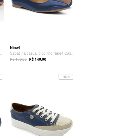
Nine4
Tênis Sapatênis Feminino diRavena em Cou...
Sapatilha casual bico fino Nine4 Casual ...
R$ 179,90
R$ 149,90
-46%