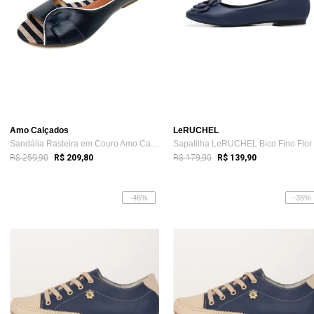
Amo Calçados
LeRUCHEL
Sandália Rasteira em Couro Amo Calçados ...
R$ 259,90
R$ 179,90
R$ 209,80
R$ 139,90
-46%
-35%