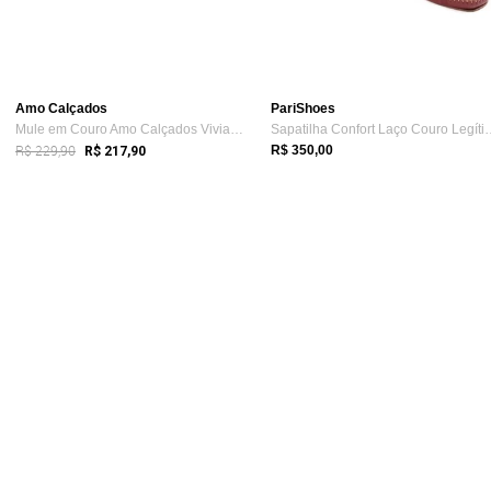
Amo Calçados
PariShoes
Mule em Couro Amo Calçados Vivian Azul Marinho
Sapatilha Confort La
R$ 229,90
R$ 350,00
R$ 217,90