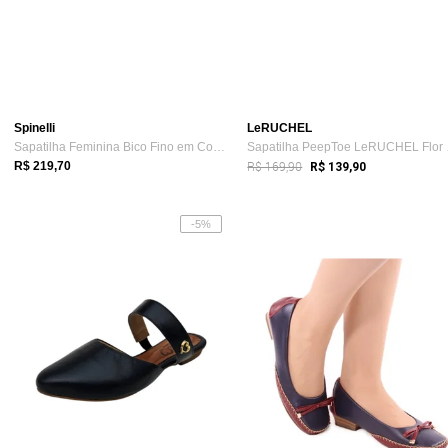
Spinelli
LeRUCHEL
Sapatilha Feminina Bico Fino em Couro Sa...
Sapat
R$ 169,90
R$ 219,70
R$ 139,90
-5%