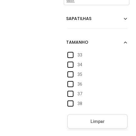
valor.
33
34
35
36
37
38
39
39/40
40