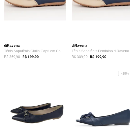
diRavena
diRavena
Tênis Sapatênis Giulia Capri em Couro Co...
R$ 369,90
R$ 309,90
R$ 199,90
R$ 199,90
-18%