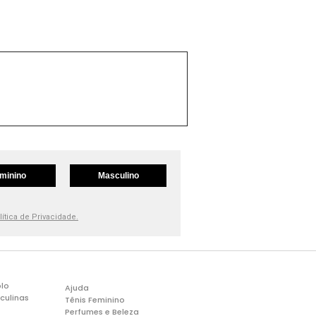
minino
Masculino
lítica de Privacidade.
lo
Ajuda
culinas
Tênis Feminino
Perfumes e Beleza