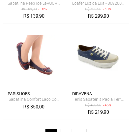
Sapatilha PeepToe LeRUCHEL Flor Marinho
Loafer Luz da Lua - 80920003 Lu
R$
169,90
- 18%
R$
599,90
- 50%
R$
139,90
R$
299,90
PARISHOES
DIRAVENA
Sapatilha Confort Laço Couro Legítimo Estilo Mocassim Marinho
Tênis Sapatênis Paola Ferrara 
R$
409,90
- 46%
R$
350,00
R$
219,90