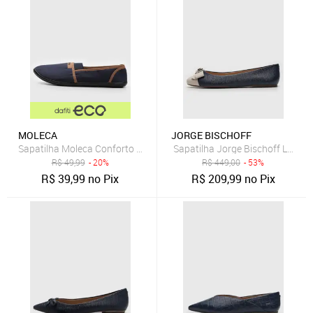
MOLECA
JORGE BISCHOFF
Sapatilha Moleca Conforto Azul-Marinho
Sapatilha Jorge Bischoff Laço 
R$
49,99
- 20%
R$
449,00
- 53%
R$
39,99
no Pix
R$
209,99
no Pix