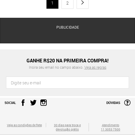
1
2
PUBLICIDADE
GANHE R$20 NA PRIMEIRA COMPRA!
Insira seu email no campo abaixo.
Veja as regras
SOCIAL
DÚVIDAS
Veja as condições de frete
30 dias para troca e
Atendimento
devolução grátis
11 3053 7500