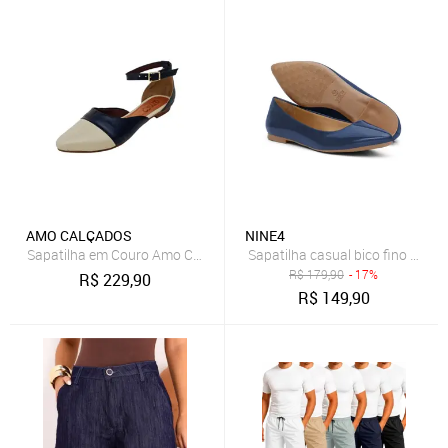
AMO CALÇADOS
NINE4
Sapatilha em Couro Amo Calçados Anne Azul Marinho e Off White
Sapatilha casual bico fino Nine
R$
179,90
- 17%
R$
229,90
R$
149,90