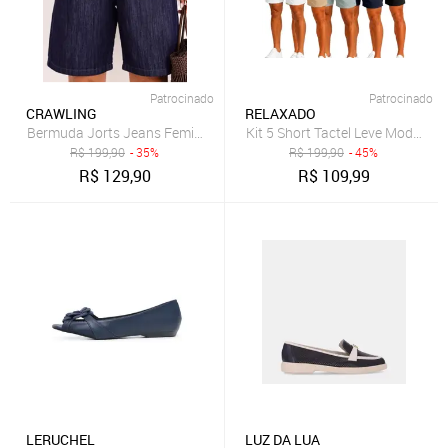
Patrocinado
Patrocinado
CRAWLING
RELAXADO
Bermuda Jorts Jeans Feminina Cintura Alta Lavagem Escura
Kit 5 Short Tactel Leve Moda Pr
R$
199,90
- 35%
R$
199,90
- 45%
R$
129,90
R$
109,99
LERUCHEL
LUZ DA LUA