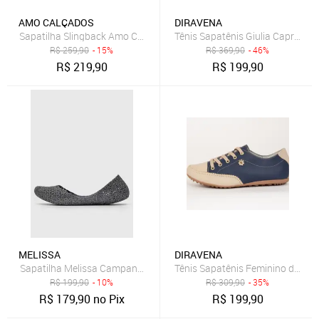
AMO CALÇADOS
DIRAVENA
Sapatilha Slingback Amo Calçados em Couro Azul Marinho
Tênis Sapatênis Giulia Capri em
R$
259,90
- 15%
R$
369,90
- 46%
R$
219,90
R$
199,90
MELISSA
DIRAVENA
Sapatilha Melissa Campana Papel Azul-Marinho
R$
199,90
- 10%
R$
309,90
- 35%
R$
179,90
no Pix
R$
199,90