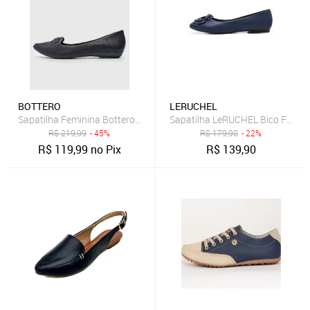
BOTTERO
LERUCHEL
Sapatilha Feminina Bottero Detalhe Metálico Azul-Marinho
Sapatilha LeRUCHEL Bico Fino F
R$
219,99
- 45%
R$
179,90
- 22%
R$
119,99
no Pix
R$
139,90