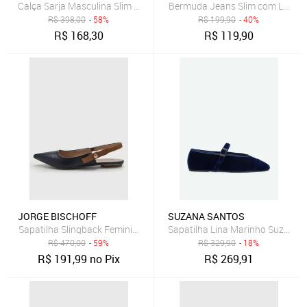
Bermuda Jeans Slim com Lavage
R$
398,00
- 58%
R$
199,90
- 40%
R$
168,30
R$
119,90
JORGE BISCHOFF
SUZANA SANTOS
Sapatilha Slingback Feminina Jorge Bischoff Azul Marinho
Sapatilha Lina Marinho Suzana 
R$
470,00
- 59%
R$
329,90
- 18%
R$
191,99
no Pix
R$
269,91