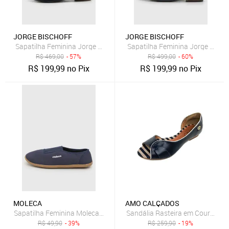
JORGE BISCHOFF
JORGE BISCHOFF
Sapatilha Feminina Jorge Bischoff Laço Azul Marinho
Sapatilha Feminina Jorge Bisch
R$
469,00
- 57%
R$
499,00
- 60%
R$
199,99
no Pix
R$
199,99
no Pix
MOLECA
AMO CALÇADOS
Sapatilha Feminina Moleca Têxtil Azul Marinho
Sandália Rasteira em Couro Amo
R$
49,90
- 39%
R$
259,90
- 19%