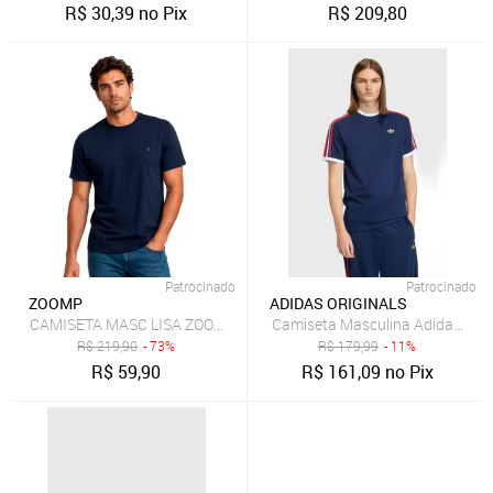
R$
30,39
no Pix
R$
209,80
Patrocinado
Patrocinado
ZOOMP
ADIDAS ORIGINALS
CAMISETA MASC LISA ZOOMP
Camiseta Masculina Adidas Origi
R$
219,90
- 73%
R$
179,99
- 11%
R$
59,90
R$
161,09
no Pix