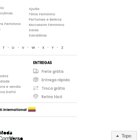
lo
Ajuda
culinas
Tênis Feminino
Perfumes e Beleza
ns Feminina
Mocassim Feminino
s
Saias
Sandálias
•
•
•
•
•
•
•
T
U
V
W
X
Y
Z
ENTREGAS
Frete grátis
iados
Entrega rápida
cidade
pra e venda
Troca grátis
na Dafiti
Retira fácil
ti international
Topo