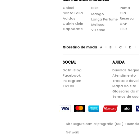
Colcci
Nike
Puma
Santa Lolla
Fila
Mango
Adidas
Reserva
Lança Perfume
Calvin Klein
GAP
Melissa
Capodarte
Ellus
Vizzano
•
•
•
•
Glossário de moda
A
B
C
D
SOCIAL
AJUDA
Dafiti Blog
Dúvidas frequ
Facebook
Atendimento
Instagram
Trocas e devo
TikTok
Mapa do site
Glossário da 
Termos de uso
Site seguro com criptografia (SSL) • Homo
Network