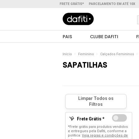
FRETE GRÁTIS*
PARCELAMENTO EM ATÉ 10X
PAIS
CLUBE DAFITI
F
Início
Feminino
Calçados Femininos
SAPATILHAS
Frete Grátis *
*Frete grátis para produtos vendidos
e entregues pela Dafiti, conforme a
política:
Veja regras e condições de