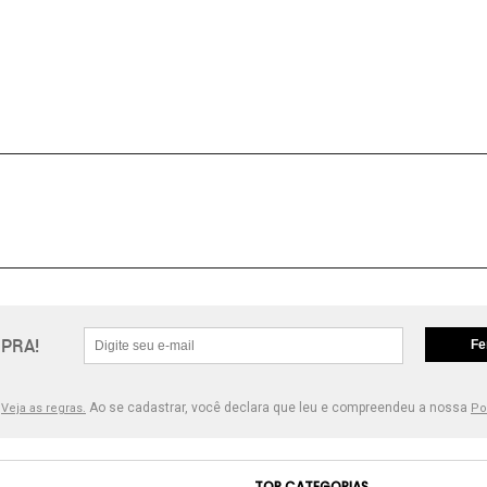
PRA!
Fe
.
Ao se cadastrar, você declara que leu e compreendeu a nossa
Veja as regras.
Po
TOP CATEGORIAS