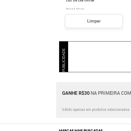
Luz Da Lua Oficial
Nine4 Store
Parishoes
Suzana Santos
PUBLICIDADE
NA PRIMEIRA COM
GANHE R$30
Válido apenas em produtos selecionados
MARCAS MAIS BUSCADAS