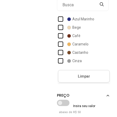
Azul Marinho
Bege
Café
Caramelo
Castanho
Cinza
Dourado
Grafite
Marrom
Off-white
Preto
Terracota
abaixo de R$ 50