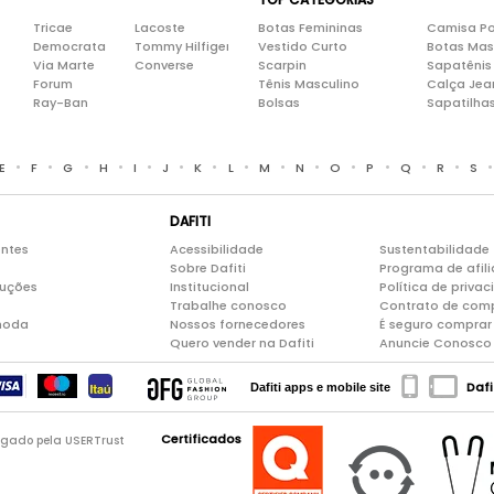
Tricae
Lacoste
Botas Femininas
Camisa Po
Democrata
Tommy Hilfiger
Vestido Curto
Botas Mas
Via Marte
Converse
Scarpin
Sapatênis
Forum
Tênis Masculino
Calça Jea
Ray-Ban
Bolsas
Sapatilha
•
•
•
•
•
•
•
•
•
•
•
•
•
•
E
F
G
H
I
J
K
L
M
N
O
P
Q
R
S
DAFITI
entes
Acessibilidade
Sustentabilidade
Sobre Dafiti
Programa de afil
luções
Institucional
Política de priva
Trabalhe conosco
Contrato de com
moda
Nossos fornecedores
É seguro comprar 
Quero vender na Dafiti
Anuncie Conosco
Dafi
Dafiti apps e mobile site
Certificados
logado pela USERTrust