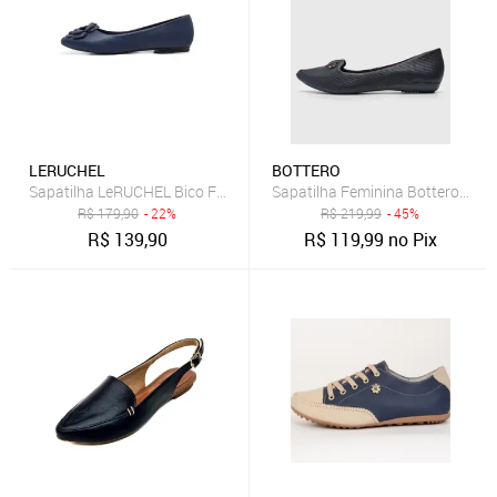
LERUCHEL
BOTTERO
Sapatilha LeRUCHEL Bico Fino Flor Marinho
Sapatilha Feminina Bottero Deta
R$
179,90
- 22%
R$
219,99
- 45%
R$
139,90
R$
119,99
no Pix