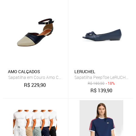
AMO CALÇADOS
LERUCHEL
Sapatilha em Couro Amo Calçados Anne Azul Marinho e Off White
Sapatilha PeepToe LeRUCHEL Fl
R$
169,90
- 18%
R$
229,90
R$
139,90