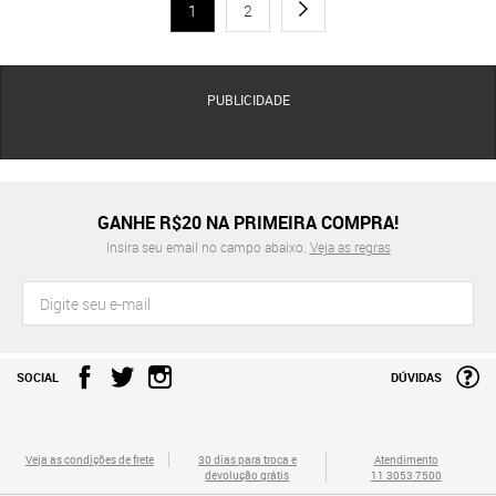
1
2
PUBLICIDADE
GANHE R$20 NA PRIMEIRA COMPRA!
Insira seu email no campo abaixo.
Veja as regras
SOCIAL
DÚVIDAS
Veja as condições de frete
30 dias para troca e
Atendimento
devolução grátis
11 3053 7500