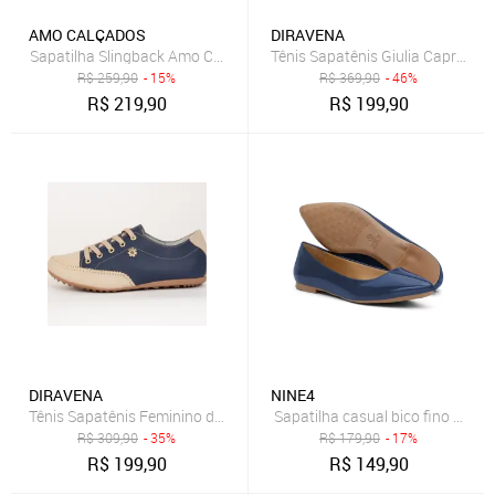
AMO CALÇADOS
DIRAVENA
Sapatilha Slingback Amo Calçados em Couro Azul Marinho
Tênis Sapatênis Giulia Capri em
R$
259,90
- 15%
R$
369,90
- 46%
R$
219,90
R$
199,90
DIRAVENA
NINE4
Sapatilha casual bico fino Nine
Tênis Sapatênis Feminino diRavena em Couro - Cod100 - Azul/Bege
R$
309,90
- 35%
R$
179,90
- 17%
R$
199,90
R$
149,90