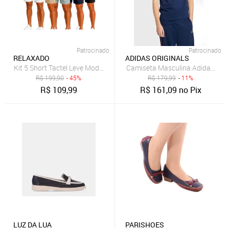
Patrocinado
Patrocinado
RELAXADO
ADIDAS ORIGINALS
Kit 5 Short Tactel Leve Moda Praia Liso Bermuda Masculina
Camiseta Masculina Adidas Origi
R$
199,90
- 45%
R$
179,99
- 11%
R$
109,99
R$
161,09
no Pix
LUZ DA LUA
PARISHOES