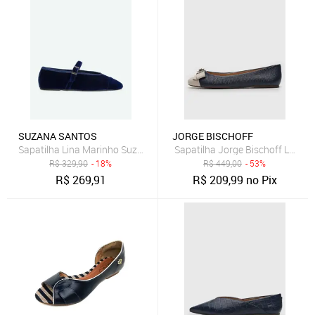
SUZANA SANTOS
JORGE BISCHOFF
Sapatilha Lina Marinho Suzana Santos
Sapatilha Jorge Bischoff Laço 
R$
329,90
- 18%
R$
449,00
- 53%
R$
269,91
R$
209,99
no Pix