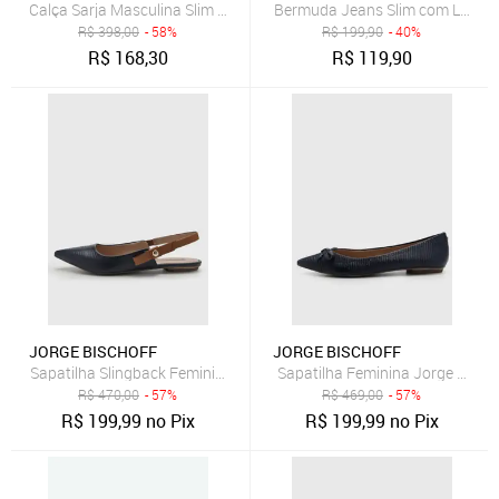
Bermuda Jeans Slim com Lavage
R$
398,00
- 58%
R$
199,90
- 40%
R$
168,30
R$
119,90
JORGE BISCHOFF
JORGE BISCHOFF
Sapatilha Slingback Feminina Jorge Bischoff Azul Marinho
Sapatilha Feminina Jorge Bisch
R$
470,00
- 57%
R$
469,00
- 57%
R$
199,99
no Pix
R$
199,99
no Pix