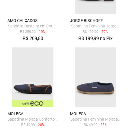
AMO CALÇADOS
JORGE BISCHOFF
Sandália Rasteira em Couro Amo Calçados Lily Azul Marinho
Sapatilha Feminina Jorge Bisch
R$
259,90
- 19%
R$
499,00
- 60%
R$
209,80
R$
199,99
no Pix
MOLECA
MOLECA
Sapatilha Moleca Conforto Azul-Marinho
Sapatilha Feminina Moleca Têxti
R$
49,99
- 20%
R$
49,90
- 38%