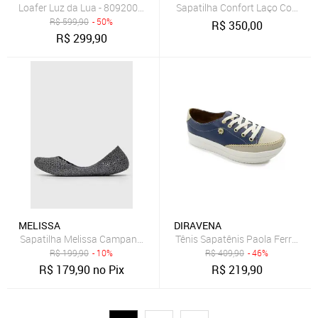
Loafer Luz da Lua - 80920003 Luz Da Lua Azul Marinho
Sapatilha Confort Laço Couro L
R$
599,90
- 50%
R$
350,00
R$
299,90
MELISSA
DIRAVENA
Sapatilha Melissa Campana Papel Azul-Marinho
Tênis Sapatênis Paola Ferrara 
R$
199,90
- 10%
R$
409,90
- 46%
R$
179,90
no Pix
R$
219,90