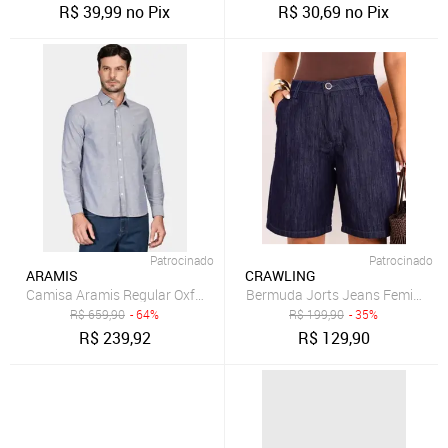
R$
39,99
no Pix
R$
30,69
no Pix
Patrocinado
Patrocinado
ARAMIS
CRAWLING
Camisa Aramis Regular Oxford Marinho
Bermuda Jorts Jeans Feminina C
R$
659,90
- 64%
R$
199,90
- 35%
R$
239,92
R$
129,90