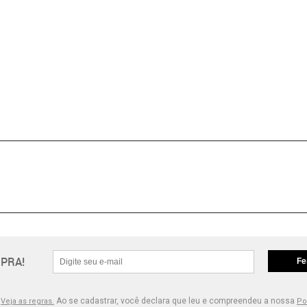
PRA!
Fe
.
Ao se cadastrar, você declara que leu e compreendeu a nossa
Veja as regras.
Po