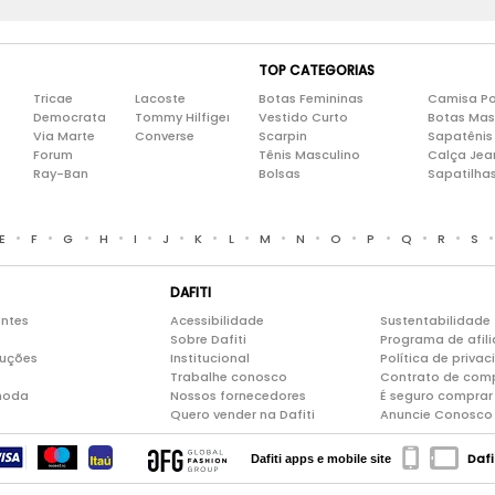
TOP CATEGORIAS
Tricae
Lacoste
Botas Femininas
Camisa Po
Democrata
Tommy Hilfiger
Vestido Curto
Botas Mas
Via Marte
Converse
Scarpin
Sapatênis
Forum
Tênis Masculino
Calça Jea
Ray-Ban
Bolsas
Sapatilha
•
•
•
•
•
•
•
•
•
•
•
•
•
•
E
F
G
H
I
J
K
L
M
N
O
P
Q
R
S
DAFITI
entes
Acessibilidade
Sustentabilidade
Sobre Dafiti
Programa de afil
luções
Institucional
Política de priva
Trabalhe conosco
Contrato de com
moda
Nossos fornecedores
É seguro comprar 
Quero vender na Dafiti
Anuncie Conosco
Dafi
Dafiti apps e mobile site