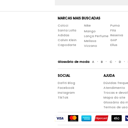
MARCAS MAIS BUSCADAS
Colcci
Nike
Puma
Santa Lolla
Fila
Mango
Adidas
Reserva
Lança Perfume
Calvin Klein
GAP
Melissa
Capodarte
Ellus
Vizzano
•
•
•
•
Glossário de moda
A
B
C
D
SOCIAL
AJUDA
Dafiti Blog
Dúvidas frequ
Facebook
Atendimento
Instagram
Trocas e devo
TikTok
Mapa do site
Glossário da 
Termos de uso