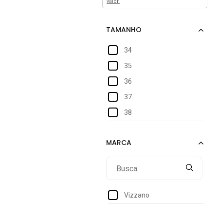
valor.
34
35
36
37
38
Vizzano