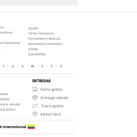
lo
Ajuda
culinas
Tênis Feminino
Perfumes e Beleza
ns Feminina
Mocassim Feminino
s
Saias
Sandálias
•
•
•
•
•
•
•
T
U
V
W
X
Y
Z
ENTREGAS
Frete grátis
iados
Entrega rápida
cidade
pra e venda
Troca grátis
na Dafiti
Retira fácil
ti international