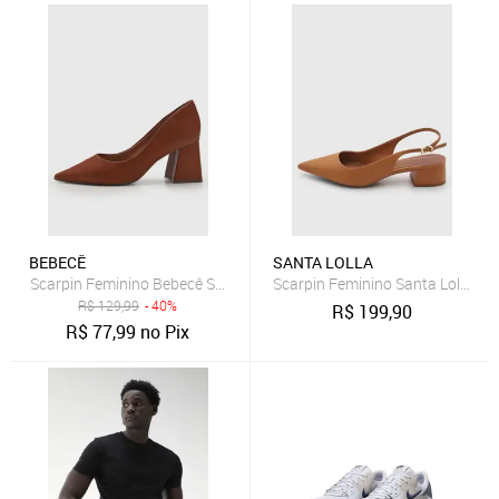
BEBECÊ
SANTA LOLLA
Scarpin Feminino Bebecê Salto Quadrado Marrom
Scarpin Feminino Santa Lolla Sl
R$
129,99
- 40%
R$
199,90
R$
77,99
no Pix