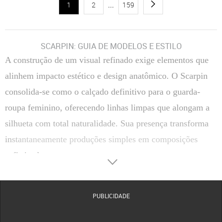
1
2
...
159
SCARPIN: GUIA DE MODELOS E ESTILO
A construção de um visual refinado exige elementos que
alinhem impacto estético e design anatômico. O Scarpin
consolida-se como o calçado definitivo para o guarda-
roupa feminino, oferecendo linhas limpas que alongam a
silhueta com total naturalidade. Sua presença transforma
instantaneamente produções simples em composições
sofisticadas.
Transitar entre reuniões corporativas e compromissos
sociais de passeio torna-se uma tarefa simples com a
PUBLICIDADE
escolha correta do salto. A versatilidade estrutural deste
clássico permite coordenar tecidos finos, alfaiataria ou