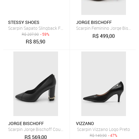
STESSY SHOES
JORGE BISCHOFF
Scarpin Sapato Slingback Feminino Salto Grosso Bico Quadrado Off
Scarpin Feminino Jorge Bischof
R$
207,90
- 59%
R$
499,00
R$
85,90
JORGE BISCHOFF
VIZZANO
Scarpin Jorge Bischoff Couro Preto
Scarpin Vizzano Logo Preto
R$
149,90
- 47%
R$
569,00