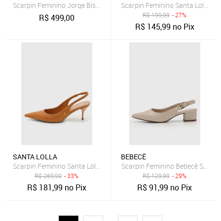
Scarpin Feminino Jorge Bischoff Couro Preto
Scarpin Feminino Santa Lolla Sli
R$
199,99
- 27%
R$
499,00
R$
145,99
no Pix
SANTA LOLLA
BEBECÊ
Scarpin Feminino Santa Lolla Slingback Couro Caramelo
Scarpin Feminino Bebecê Salto 
R$
269,90
- 33%
R$
129,99
- 29%
R$
181,99
no Pix
R$
91,99
no Pix