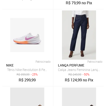
R$
79,99
no Pix
Patrocinado
Patrocinado
NIKE
LANÇA PERFUME
Tênis Nike Revolution 8 Feminino
Calça Jeans Feminina Lança Pe
R$
399,99
- 25%
R$
249,99
- 50%
R$
299,99
R$
124,99
no Pix