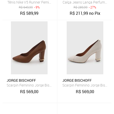
Tênis Nike V5 Runner Feminino
Calça Jeans Lança Perfume Mo
R$
649,99
- 9%
R$
289,99
- 27%
R$
589,99
R$
211,99
no Pix
JORGE BISCHOFF
JORGE BISCHOFF
Scarpin Feminino Jorge Bischoff Couro Bico Fino Marrom
Scarpin Feminino Jorge Bischoff
R$
569,00
R$
569,00