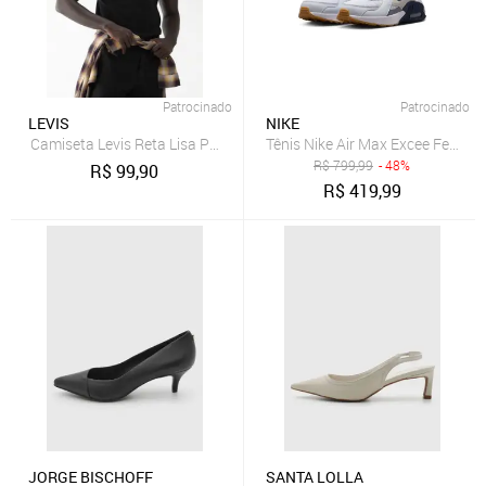
Patrocinado
Patrocinado
LEVIS
NIKE
Camiseta Levis Reta Lisa Preta
Tênis Nike Air Max Excee Femini
R$
799,99
- 48%
R$
99,90
R$
419,99
JORGE BISCHOFF
SANTA LOLLA