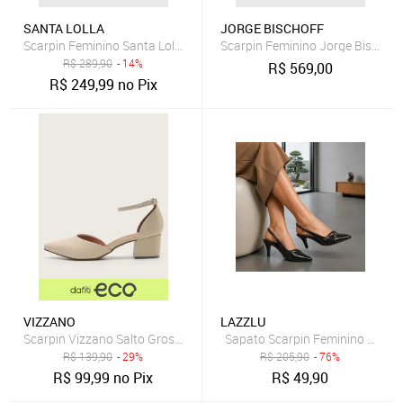
SANTA LOLLA
JORGE BISCHOFF
Scarpin Feminino Santa Lolla Couro Salto Alto Preto
Scarpin Feminino Jorge Bischof
R$
289,90
- 14%
R$
569,00
R$
249,99
no Pix
VIZZANO
LAZZLU
Scarpin Vizzano Salto Grosso Off-White
Sapato Scarpin Feminino Mule Bi
R$
139,90
- 29%
R$
205,90
- 76%
R$
99,99
no Pix
R$
49,90