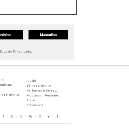
minino
Masculino
lítica de Privacidade.
lo
Ajuda
culinas
Tênis Feminino
Perfumes e Beleza
ns Feminina
Mocassim Feminino
s
Saias
Sandálias
•
•
•
•
•
•
•
T
U
V
W
X
Y
Z