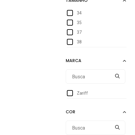
34
35
37
38
Zariff