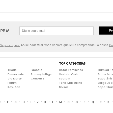
PRA!
Fe
.
Ao se cadastrar, você declara que leu e compreendeu a nossa
Veja as regras.
Po
TOP CATEGORIAS
Tricae
Lacoste
Botas Femininas
Camisa Po
Democrata
Tommy Hilfiger
Vestido Curto
Botas Mas
Via Marte
Converse
Scarpin
Sapatênis
Forum
Tênis Masculino
Calça Jea
Ray-Ban
Bolsas
Sapatilha
•
•
•
•
•
•
•
•
•
•
•
•
•
•
E
F
G
H
I
J
K
L
M
N
O
P
Q
R
S