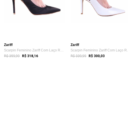
Zariff
Zariff
Scarpin Feminino Zariff Com Laço Removív...
Scarpin Femin
R$ 359,99
R$ 339,99
R$ 318,16
R$ 300,03