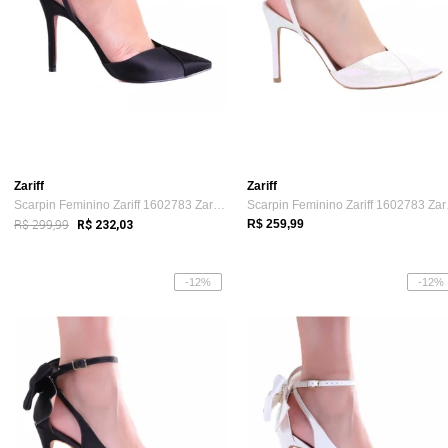
Zariff
Zariff
Scarpin Feminino Zariff 1602783 Zariff Preto
Scarpi
R$ 299,99
R$ 259,99
R$ 232,03
-12%
-12%