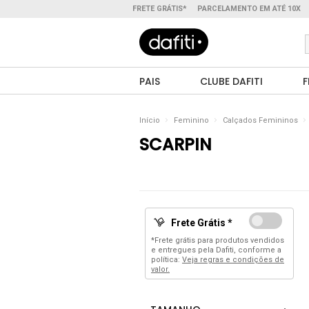
FRETE GRÁTIS*
PARCELAMENTO EM ATÉ 10X
PAIS
CLUBE DAFITI
F
Início
Feminino
Calçados Femininos
SCARPIN
Frete Grátis *
*Frete grátis para produtos vendidos
e entregues pela Dafiti, conforme a
política:
Veja regras e condições de
valor.