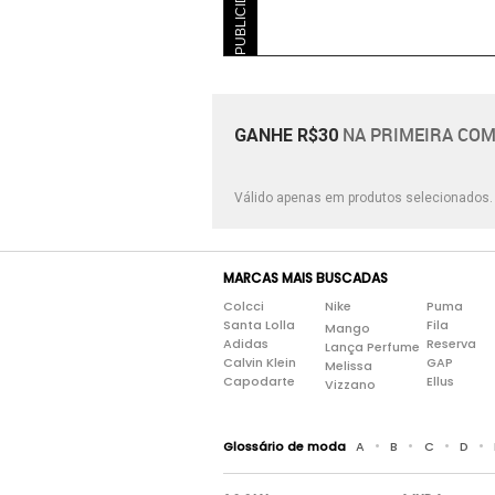
PUBLICIDADE
Tecido
Têxtil
Verniz
NA PRIMEIRA COM
GANHE R$30
Válido apenas em produtos selecionados
MARCAS MAIS BUSCADAS
Colcci
Nike
Puma
Santa Lolla
Fila
Mango
Adidas
Reserva
Lança Perfume
Calvin Klein
GAP
Melissa
Capodarte
Ellus
Vizzano
•
•
•
•
Glossário de moda
A
B
C
D