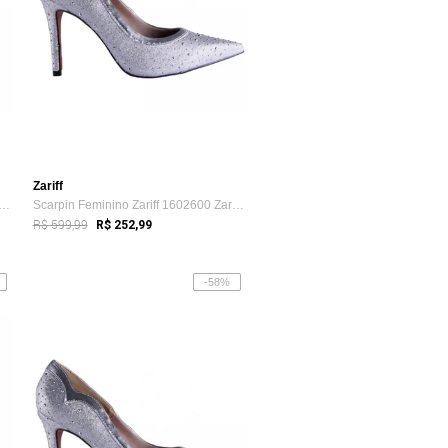
Zariff
n Feminino Zariff 1602783 Zariff Branco
Scarpin Feminino Zariff 1602600 Zariff Prata
R$ 599,99
R$ 252,99
-58%