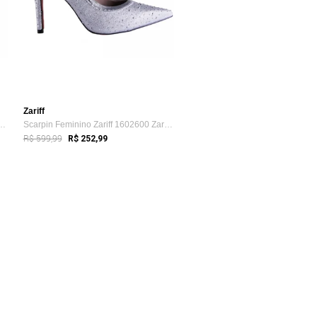
Zariff
ino Zariff Com Laço Removív...
Scarpin Feminino Zariff 1602600 Zariff Prata
R$ 599,99
R$ 252,99