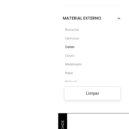
Borracha
Camurça
Cetim
Couro
Metalizado
Napa
Nobuck
Outros
Poliuretano (Pu)
Pvc
Renda
Sintético