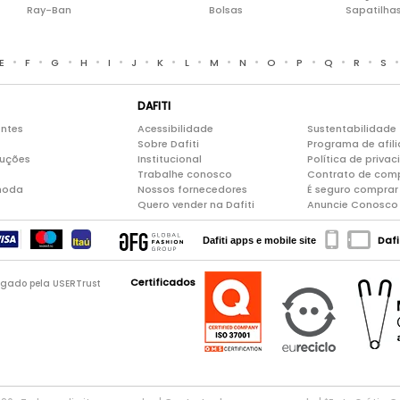
Ray-Ban
Bolsas
Sapatilha
•
•
•
•
•
•
•
•
•
•
•
•
•
•
E
F
G
H
I
J
K
L
M
N
O
P
Q
R
S
DAFITI
entes
Acessibilidade
Sustentabilidade
Sobre Dafiti
Programa de afil
luções
Institucional
Política de priva
Trabalhe conosco
Contrato de com
moda
Nossos fornecedores
É seguro comprar 
Quero vender na Dafiti
Anuncie Conosco
Dafi
Dafiti apps e mobile site
Certificados
logado pela USERTrust