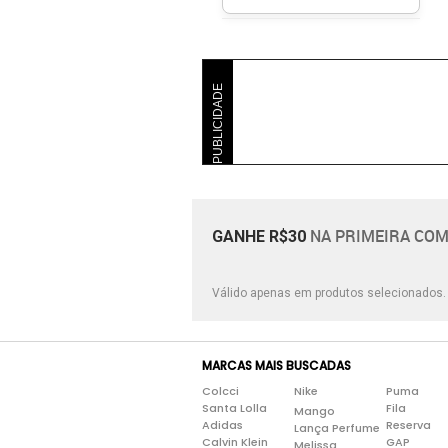
PUBLICIDADE
NA PRIMEIRA COM
GANHE R$30
Válido apenas em produtos selecionados
MARCAS MAIS BUSCADAS
Colcci
Nike
Puma
Santa Lolla
Fila
Mango
Adidas
Reserva
Lança Perfume
Calvin Klein
GAP
Melissa