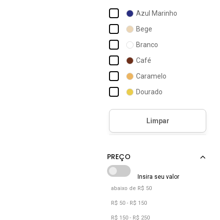
Azul Marinho
Bege
Branco
Café
Caramelo
Dourado
Marrom
Nude
Off-white
Prata
Preto
Vermelho
abaixo de R$ 50
R$ 50 - R$ 150
R$ 150 - R$ 250