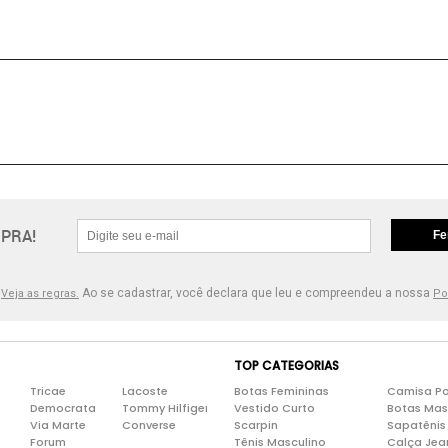
PRA!
Fe
.
Ao se cadastrar, você declara que leu e compreendeu a nossa
Veja as regras.
Po
TOP CATEGORIAS
Tricae
Lacoste
Botas Femininas
Camisa Po
Democrata
Tommy Hilfiger
Vestido Curto
Botas Mas
Via Marte
Converse
Scarpin
Sapatênis
Forum
Tênis Masculino
Calça Jea