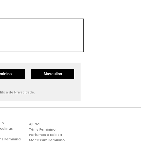
minino
Masculino
lítica de Privacidade.
lo
Ajuda
culinas
Tênis Feminino
Perfumes e Beleza
ns Feminina
Mocassim Feminino