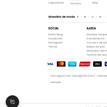
Capodarte
Ellus
Vizzano
•
•
•
•
Glossário de moda
A
B
C
D
SOCIAL
AJUDA
Dafiti Blog
Dúvidas frequ
Facebook
Atendimento
Instagram
Trocas e devo
TikTok
Mapa do site
Glossário da 
Termos de uso
Site seguro com criptografia (SSL) • Homo
Network