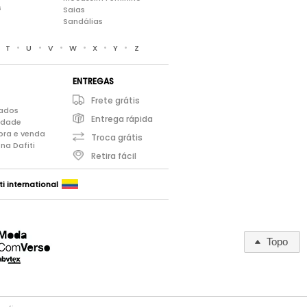
s
Saias
Sandálias
•
•
•
•
•
•
•
T
U
V
W
X
Y
Z
ENTREGAS
Frete grátis
iados
Entrega rápida
cidade
pra e venda
Troca grátis
na Dafiti
Retira fácil
ti international
Topo