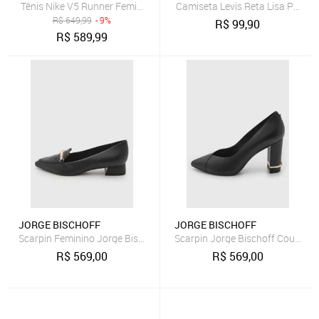
Tênis Nike V5 Runner Feminino
Camiseta Levis Reta Lisa Preta
R$
649,99
- 9%
R$
99,90
R$
589,99
JORGE BISCHOFF
JORGE BISCHOFF
Scarpin Feminino Jorge Bischoff Couro Salto Baixo Preto
Scarpin Jorge Bischoff Couro Pr
R$
569,00
R$
569,00