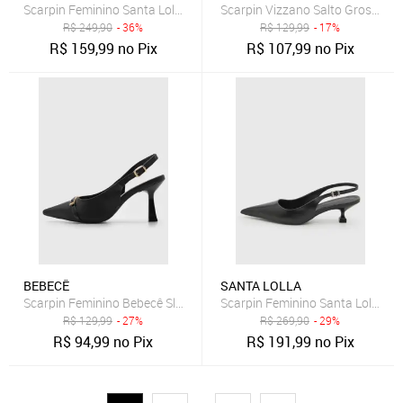
Scarpin Feminino Santa Lolla Couro Salto Bloco Preto
Scarpin Vizzano Salto Grosso Pr
R$
249,90
- 36%
R$
129,99
- 17%
R$
159,99
no Pix
R$
107,99
no Pix
BEBECÊ
SANTA LOLLA
Scarpin Feminino Bebecê Slingback Bico Fino Preto
Scarpin Feminino Santa Lolla Bic
R$
129,99
- 27%
R$
269,90
- 29%
R$
94,99
no Pix
R$
191,99
no Pix