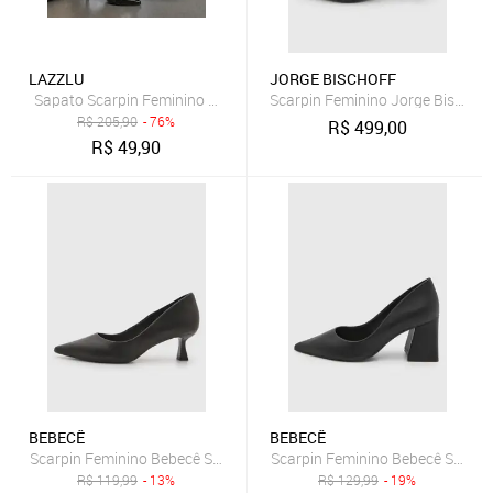
LAZZLU
JORGE BISCHOFF
Sapato Scarpin Feminino Mule Bico Fino Detalhe Fivela Preto
Scarpin Feminino Jorge Bischoff
R$
205,90
- 76%
R$
499,00
R$
49,90
BEBECÊ
BEBECÊ
Scarpin Feminino Bebecê Salto Quadrado Preto
Scarpin Feminino Bebecê Salto B
R$
119,99
- 13%
R$
129,99
- 19%