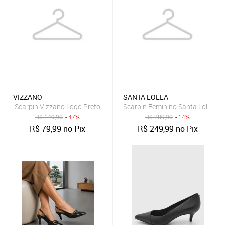
VIZZANO
SANTA LOLLA
Scarpin Vizzano Logo Preto
Scarpin Feminino Santa Lolla Cou
R$
149,90
- 47%
R$
289,90
- 14%
R$
79,99
no Pix
R$
249,99
no Pix