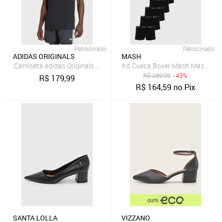
Patrocinado
Patrocinado
ADIDAS ORIGINALS
MASH
Camiseta adidas Originals 3 Stripes Preta
Kit Cueca Boxer Mash Masculina 
R$
289,99
- 43%
R$
179,99
R$
164,59
no Pix
SANTA LOLLA
VIZZANO