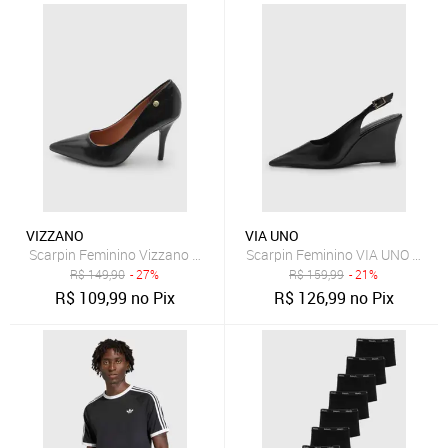
VIZZANO
VIA UNO
Scarpin Feminino Vizzano Bico Fino Preto
Scarpin Feminino VIA UNO Salto 
R$
149,90
- 27%
R$
159,99
- 21%
R$
109,99
no Pix
R$
126,99
no Pix