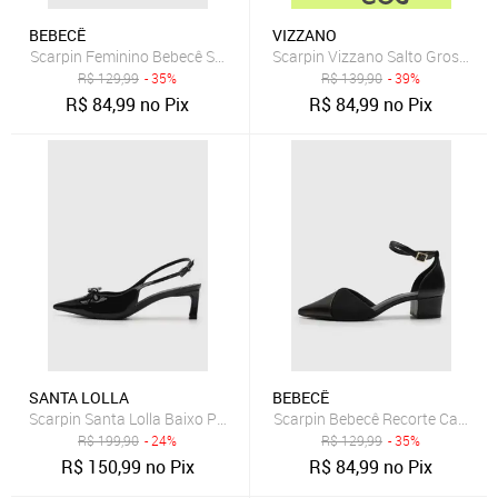
BEBECÊ
VIZZANO
Scarpin Feminino Bebecê Salto Alto Preta
Scarpin Vizzano Salto Grosso Pr
R$
129,99
- 35%
R$
139,90
- 39%
R$
84,99
no Pix
R$
84,99
no Pix
SANTA LOLLA
BEBECÊ
Scarpin Santa Lolla Baixo Preto
Scarpin Bebecê Recorte Camurç
R$
199,90
- 24%
R$
129,99
- 35%
R$
150,99
no Pix
R$
84,99
no Pix