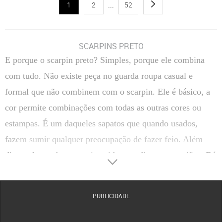
1
2
...
52
SCARPINS PRETO
E porque o scarpin preto? Simples, porque ele combina
com tudo. Não existe peça no guarda roupa casual e
formal que não combinem com o scarpin. Ele é básico, a
cor permite combinações com todas as outras cores ou
estampas. É um daqueles sapatos que quando usados,
fazem sumir qualquer preocupação de fazer feio. Além
disso, eles podem estar inseridos em diversas ocasiões. Dá
para usar o mesmo scarpin preto tanto para um passeio
simples, como shopping ou cinema, quanto para trabalhar
PUBLICIDADE
em um escritório super- formal. E se depois de sair do
trabalho houver necessidade de ir para uma festa ou para a