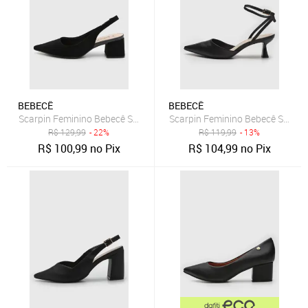
BEBECÊ
BEBECÊ
Scarpin Feminino Bebecê Salto Bloco Slingback Preto
Scarpin Feminino Bebecê Salto B
R$
129,99
- 22%
R$
119,99
- 13%
R$
100,99
no Pix
R$
104,99
no Pix