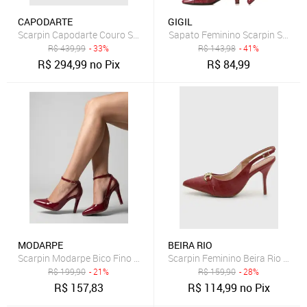
CAPODARTE
GIGIL
Scarpin Capodarte Couro Salto Bloco Vermelho
Sapato Feminino Scarpin Social 
R$
439,99
- 33%
R$
143,98
- 41%
R$
294,99
no Pix
R$
84,99
MODARPE
BEIRA RIO
Scarpin Modarpe Bico Fino Palmilha Confort Cereja Verniz S10
Scarpin Feminino Beira Rio Bico 
R$
199,90
- 21%
R$
159,90
- 28%
R$
157,83
R$
114,99
no Pix