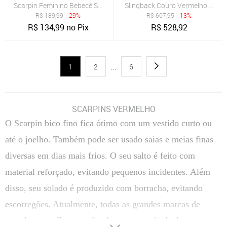
Scarpin Feminino Bebecê Salto Quadrado Vermelho
Slingback Couro Vermelho Salto
R$
189,99
- 29%
R$
607,95
- 13%
R$
134,99
no Pix
R$
528,92
1
2
...
6
SCARPINS VERMELHO
O Scarpin bico fino fica ótimo com um vestido curto ou
até o joelho. Também pode ser usado saias e meias finas
diversas em dias mais frios. O seu salto é feito com
material reforçado, evitando pequenos incidentes. Além
disso, seu solado é produzido com borracha, evitando
escorregões. Atualmente, todas as grandes marcas de
scarpin vermelho o confeccionam nas principais