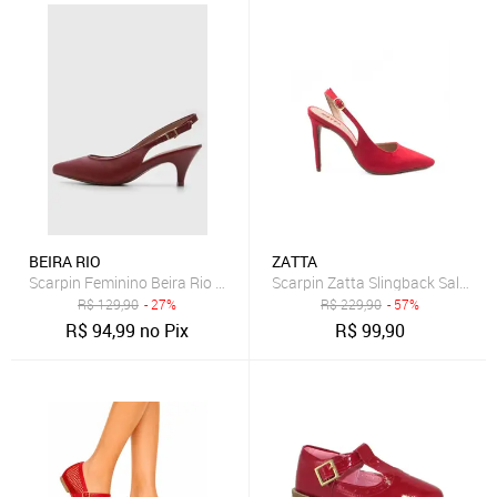
BEIRA RIO
ZATTA
Scarpin Feminino Beira Rio Slingback Salto Médio Vermelho
Scarpin Zatta Slingback Salto A
R$
129,90
- 27%
R$
229,90
- 57%
R$
94,99
no Pix
R$
99,90