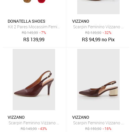
DONATELLA SHOES
VIZZANO
Scarpin Feminino Vizzano Salto 
Kit 2 Pares Mocassim Feminino Donatella Shoes Verme
R$
149,99
- 7%
R$
139,90
- 32%
R$
139,99
R$
94,99
no Pix
VIZZANO
VIZZANO
Scarpin Feminino Vizzano Slingback Bico Fino Bordô
Scarpin Feminino Vizzano Slingb
R$
149,99
- 43%
R$
159,90
- 16%