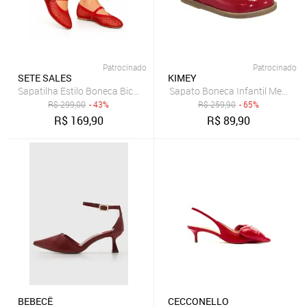
Patrocinado
Patrocinado
SETE SALES
KIMEY
Sapatilha Estilo Boneca Bico Fino Sete Sales em Telinha Tira Com F
Sapato Boneca Infantil Menina 
R$
299,00
- 43%
R$
259,90
- 65%
R$
169,90
R$
89,90
BEBECÊ
CECCONELLO