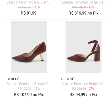
Scarpin Feminino GiGiL Slingback Bico Fino Salto Bloco Baixo Marsa
Scarpin Feminino Jorge Bischoff
R$
125,99
- 35%
R$
599,00
- 47%
R$
81,99
R$
319,99
no Pix
BEBECÊ
BEBECÊ
Scarpin Feminino Bebecê Salto Alto Bico Fino Vinho
Scarpin Feminino Bebecê Salto B
R$
129,99
- 19%
R$
129,99
- 27%
R$
104,99
no Pix
R$
94,99
no Pix