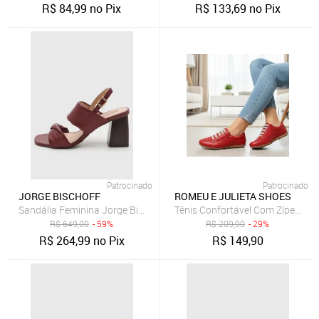
R$
84,99
no Pix
R$
133,69
no Pix
Patrocinado
Patrocinado
JORGE BISCHOFF
ROMEU E JULIETA SHOES
Sandália Feminina Jorge Bischoff Couro Salto Bloco Burgundy
Tênis Confortável Com Zíper de 
R$
649,00
- 59%
R$
209,90
- 29%
R$
264,99
no Pix
R$
149,90