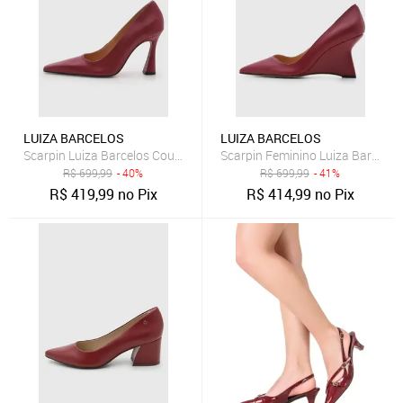
LUIZA BARCELOS
LUIZA BARCELOS
Scarpin Luiza Barcelos Couro Salto Alto Rubi
Scarpin Feminino Luiza Barcelos
R$
699,99
- 40%
R$
699,99
- 41%
R$
419,99
no Pix
R$
414,99
no Pix