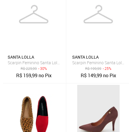
SANTA LOLLA
SANTA LOLLA
Scarpin Feminino Santa Lolla Tiras Salto Baixo Vermelho
Scarpin Feminino Santa Lolla Sal
R$
229,99
- 30%
R$
199,99
- 25%
R$
159,99
no Pix
R$
149,99
no Pix