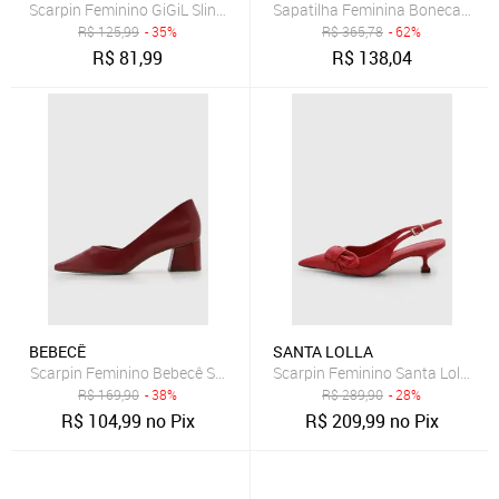
Scarpin Feminino GiGiL Slingback Bico Fino Salto Bloco Baixo Marsa
S
R$
125,99
- 35%
R$
365,78
- 62%
R$
81,99
R$
138,04
BEBECÊ
SANTA LOLLA
Scarpin Feminino Bebecê Salto Bloco Bico Fino Vermelho
Scarpin Feminino Santa Lolla Co
R$
169,90
- 38%
R$
289,90
- 28%
R$
104,99
no Pix
R$
209,99
no Pix