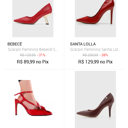
BEBECÊ
SANTA LOLLA
Scarpin Feminino Bebecê Salto Médio Vermelho
Scarpin Feminino Santa Lolla Bi
R$
129,99
- 31%
R$
209,99
- 38%
R$
89,99
no Pix
R$
129,99
no Pix