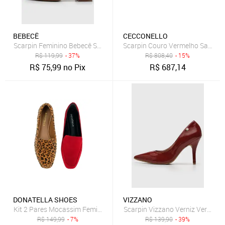
BEBECÊ
CECCONELLO
Scarpin Feminino Bebecê Salto Médio Bloco Vermelho
Scarpin Couro Vermelho Salto Al
R$
119,99
- 37%
R$
808,40
- 15%
R$
75,99
no Pix
R$
687,14
DONATELLA SHOES
VIZZANO
Scarpin Vizzano Verniz Vermelh
Kit 2 Pares Mocassim Feminino Donatella Shoes Verme
R$
149,99
- 7%
R$
139,90
- 39%