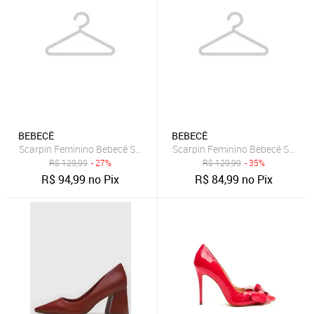
BEBECÊ
BEBECÊ
Scarpin Feminino Bebecê Salto Alto Bico Fino Vinho
Scarpin Feminino Bebecê Salto B
R$
129,99
- 27%
R$
129,99
- 35%
R$
94,99
no Pix
R$
84,99
no Pix