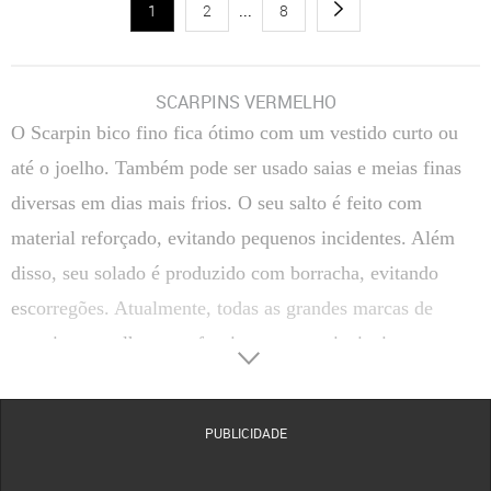
1
2
...
8
SCARPINS VERMELHO
O Scarpin bico fino fica ótimo com um vestido curto ou
até o joelho. Também pode ser usado saias e meias finas
diversas em dias mais frios. O seu salto é feito com
material reforçado, evitando pequenos incidentes. Além
disso, seu solado é produzido com borracha, evitando
escorregões. Atualmente, todas as grandes marcas de
scarpin vermelho o confeccionam nas principais
numerações nacionais, variando do 34 ao 40. O design
pode variar de uma marca para outra.
PUBLICIDADE
O sapato que vai elevar ainda mais a sua beleza e
colaborar para que você seja o centro das atenções em