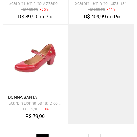
Scarpin Feminino Vizzano Salto Alto Marsala
Scarpin Feminino Luiza Barcelos
R$
139,90
- 36%
R$
699,99
- 41%
R$
89,99
no Pix
R$
409,99
no Pix
DONNA SANTA
Scarpin Donna Santa Bico Redondo Boneca Vermelho
R$
119,90
- 33%
R$
79,90