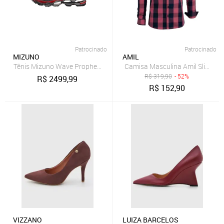
Patrocinado
Patrocinado
MIZUNO
AMIL
Tênis Mizuno Wave Prophecy 1
Camisa Masculina Amil Slim Xa
R$
319,90
- 52%
R$
2499,99
R$
152,90
VIZZANO
LUIZA BARCELOS