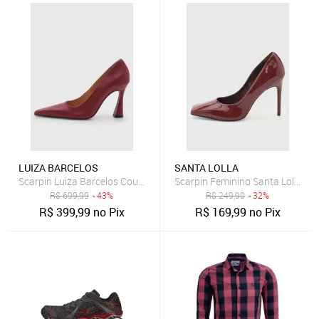
LUIZA BARCELOS
SANTA LOLLA
Scarpin Luiza Barcelos Couro Salto Alto Rubi
Scarpin Feminino Santa Lolla Sal
R$
699,99
- 43%
R$
249,90
- 32%
R$
399,99
no Pix
R$
169,99
no Pix