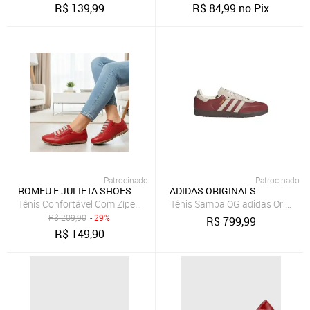
R$
139,99
R$
84,99
no Pix
Patrocinado
Patrocinado
ROMEU E JULIETA SHOES
ADIDAS ORIGINALS
Tênis Confortável Com Zíper de Couro Vermelho
Tênis Samba OG adidas Original
R$
209,90
- 29%
R$
799,99
R$
149,90