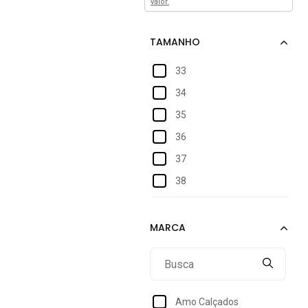
valor.
33
34
35
36
37
38
39
Amo Calçados