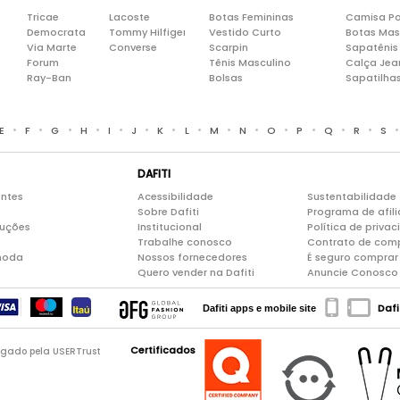
Tricae
Lacoste
Botas Femininas
Camisa Po
Democrata
Tommy Hilfiger
Vestido Curto
Botas Mas
Via Marte
Converse
Scarpin
Sapatênis
Forum
Tênis Masculino
Calça Jea
Ray-Ban
Bolsas
Sapatilha
•
•
•
•
•
•
•
•
•
•
•
•
•
•
E
F
G
H
I
J
K
L
M
N
O
P
Q
R
S
DAFITI
entes
Acessibilidade
Sustentabilidade
Sobre Dafiti
Programa de afil
luções
Institucional
Política de priva
Trabalhe conosco
Contrato de com
moda
Nossos fornecedores
É seguro comprar 
Quero vender na Dafiti
Anuncie Conosco
Dafi
Dafiti apps e mobile site
Certificados
logado pela USERTrust