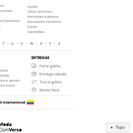
lo
Ajuda
culinas
Tênis Feminino
Perfumes e Beleza
ns Feminina
Mocassim Feminino
s
Saias
Sandálias
•
•
•
•
•
•
•
T
U
V
W
X
Y
Z
ENTREGAS
Frete grátis
iados
Entrega rápida
cidade
pra e venda
Troca grátis
na Dafiti
Retira fácil
ti international
Topo