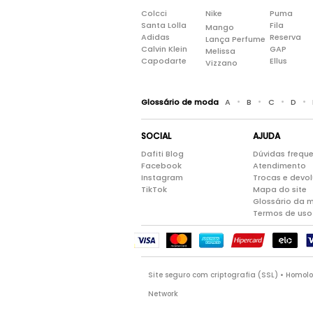
Colcci
Nike
Puma
Santa Lolla
Fila
Mango
Adidas
Reserva
Lança Perfume
Calvin Klein
GAP
Melissa
Capodarte
Ellus
Vizzano
•
•
•
•
Glossário de moda
A
B
C
D
SOCIAL
AJUDA
Dafiti Blog
Dúvidas frequ
Facebook
Atendimento
Instagram
Trocas e devo
TikTok
Mapa do site
Glossário da 
Termos de uso
Site seguro com criptografia (SSL) • Homo
Network