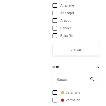
Amorelle
Anacapri
Arezzo
Bebecê
Beira Rio
Capodarte
Dinapoli
Domidona
Donna Santa
Flor Da Pele
Gigil
Giovanna Da Mata
Caramelo
Jorge Bischoff
Vermelho
Juthá Calçados