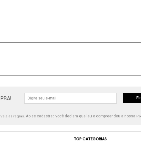
PRA!
Fe
.
Ao se cadastrar, você declara que leu e compreendeu a nossa
Veja as regras.
Po
TOP CATEGORIAS