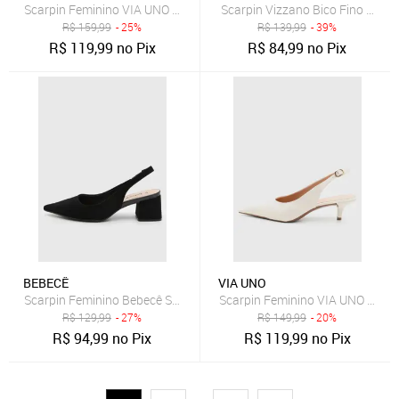
Scarpin Feminino VIA UNO Salto Anabela Off White
Scarpin Vizzano Bico Fino Cara
R$
159,99
- 25%
R$
139,99
- 39%
R$
119,99
no Pix
R$
84,99
no Pix
BEBECÊ
VIA UNO
Scarpin Feminino Bebecê Salto Bloco Slingback Preto
Scarpin Feminino VIA UNO Bico 
R$
129,99
- 27%
R$
149,99
- 20%
R$
94,99
no Pix
R$
119,99
no Pix