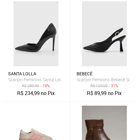
SANTA LOLLA
BEBECÊ
Scarpin Feminino Santa Lolla Couro Salto Alto Preto
Scarpin Feminino Bebecê Slingba
R$
289,90
- 19%
R$
129,99
- 31%
R$
234,99
no Pix
R$
89,99
no Pix