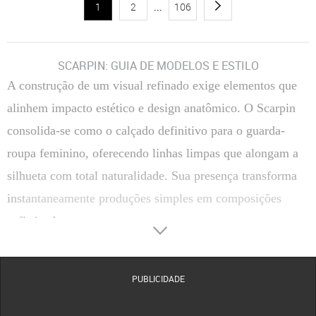
1
2
...
106
SCARPIN: GUIA DE MODELOS E ESTILO
A construção de um visual refinado exige elementos que
alinhem impacto estético e design anatômico. O Scarpin
consolida-se como o calçado definitivo para o guarda-
roupa feminino, oferecendo linhas limpas que alongam a
silhueta com total naturalidade. Sua presença transforma
instantaneamente produções simples em composições
sofisticadas.
Transitar entre reuniões corporativas e compromissos
sociais de passeio torna-se uma tarefa simples com a
PUBLICIDADE
escolha correta do salto. A versatilidade estrutural deste
clássico permite coordenar tecidos finos, alfaiataria ou