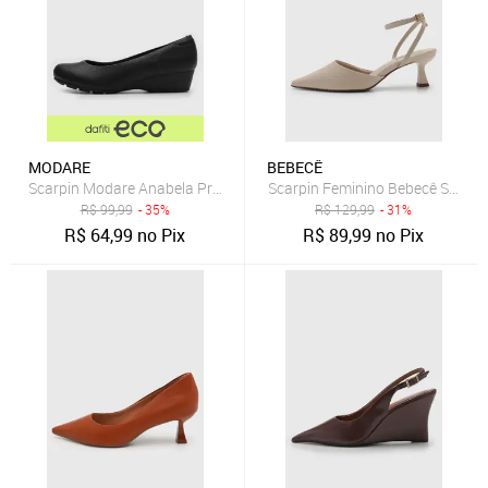
MODARE
BEBECÊ
Scarpin Modare Anabela Preto
Scarpin Feminino Bebecê Salto 
R$
99,99
- 35%
R$
129,99
- 31%
R$
64,99
no Pix
R$
89,99
no Pix