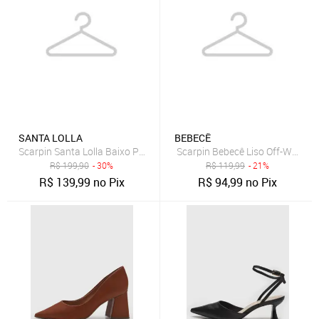
SANTA LOLLA
BEBECÊ
Scarpin Santa Lolla Baixo Preto
Scarpin Bebecê Liso Off-White
R$
199,90
- 30%
R$
119,99
- 21%
R$
139,99
no Pix
R$
94,99
no Pix