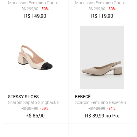
Mocassim Feminino Couro Legítimo Preto Flor de Griffe Leve Macio 
Mocassim Feminino Couro Legítim
R$
299,90
- 50%
R$
299,90
- 60%
R$
149,90
R$
119,90
STESSY SHOES
BEBECÊ
Scarpin Sapato Slingback Feminino Salto Grosso Bico Quadrado Off
Scarpin Feminino Bebecê Salto 
R$
207,90
- 59%
R$
129,99
- 31%
R$
85,90
R$
89,99
no Pix