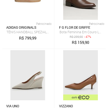
Patrocinado
Patrocinado
ADIDAS ORIGINALS
F G FLOR DE GRIFFE
TÊNIS HANDBALL SPEZIAL adidas Originals Bege
Bota Feminina Em Couro Legítimo
R$
299,90
- 47%
R$
799,99
R$
159,90
VIA UNO
VIZZANO