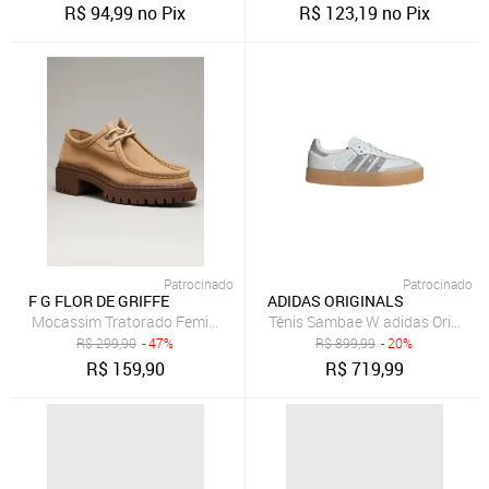
R$
94,99
no Pix
R$
123,19
no Pix
Patrocinado
Patrocinado
F G FLOR DE GRIFFE
ADIDAS ORIGINALS
Mocassim Tratorado Feminino Sapato Em Couro Legítimo Areia Flor 
Tênis Sambae W adidas Original
R$
299,90
- 47%
R$
899,99
- 20%
R$
159,90
R$
719,99