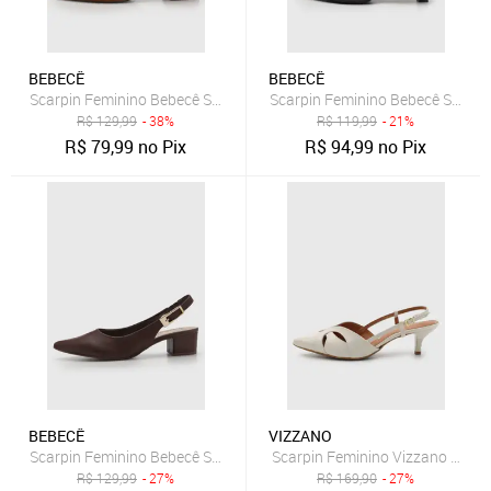
BEBECÊ
BEBECÊ
Scarpin Feminino Bebecê Salto Quadrado Marrom
Scarpin Feminino Bebecê Salto B
R$
129,99
- 38%
R$
119,99
- 21%
R$
79,99
no Pix
R$
94,99
no Pix
BEBECÊ
VIZZANO
Scarpin Feminino Bebecê Salto Bloco Bico Fino Marrom
Scarpin Feminino Vizzano Slingb
R$
129,99
- 27%
R$
169,90
- 27%