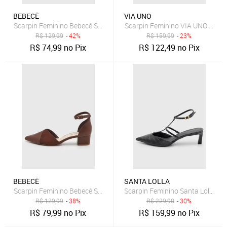
BEBECÊ
VIA UNO
Scarpin Feminino Bebecê Salto Quadrado Bico Fino Caramelo
Scarpin Feminino VIA UNO Salt
R$
129,99
- 42%
R$
159,99
- 23%
R$
74,99
no Pix
R$
122,49
no Pix
BEBECÊ
SANTA LOLLA
Scarpin Feminino Bebecê Salto Bloco Bico Fino Marrom
Scarpin Feminino Santa Lolla Sal
R$
129,99
- 38%
R$
229,90
- 30%
R$
79,99
no Pix
R$
159,99
no Pix