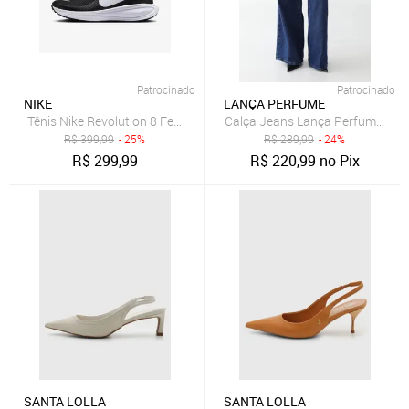
Patrocinado
Patrocinado
NIKE
LANÇA PERFUME
Tênis Nike Revolution 8 Feminino
Calça Jeans Lança Perfume Wide
R$
399,99
- 25%
R$
289,99
- 24%
R$
299,99
R$
220,99
no Pix
SANTA LOLLA
SANTA LOLLA