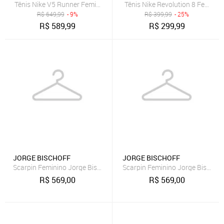
Tênis Nike V5 Runner Feminino
Tênis Nike Revolution 8 Feminin
R$
649,99
- 9%
R$
399,99
- 25%
R$
589,99
R$
299,99
JORGE BISCHOFF
JORGE BISCHOFF
Scarpin Feminino Jorge Bischoff Couro Bico Fino Marrom
Scarpin Feminino Jorge Bischoff
R$
569,00
R$
569,00