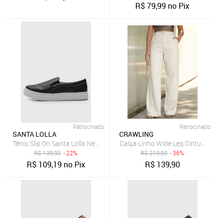
R$
79,99
no Pix
Patrocinado
Patrocinado
SANTA LOLLA
CRAWLING
Tênis Slip On Santa Lolla New Preto
Calça Linho Wide Leg Cintura Al
R$
139,90
- 22%
R$
219,90
- 36%
R$
109,19
no Pix
R$
139,90