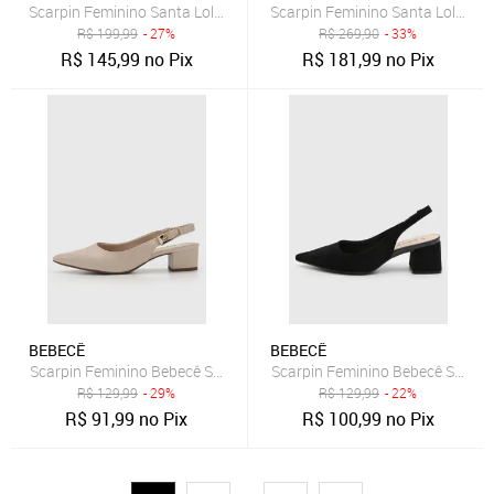
Scarpin Feminino Santa Lolla Slingback Off-White
Scarpin Feminino Santa Lolla Sl
R$
199,99
- 27%
R$
269,90
- 33%
R$
145,99
no Pix
R$
181,99
no Pix
BEBECÊ
BEBECÊ
Scarpin Feminino Bebecê Salto Grosso Texturizado Bege
Scarpin Feminino Bebecê Salto B
R$
129,99
- 29%
R$
129,99
- 22%
R$
91,99
no Pix
R$
100,99
no Pix