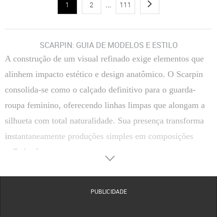
1
2
...
111
SCARPIN: GUIA DE MODELOS E ESTILO
A construção de um visual refinado exige elementos que
alinhem impacto estético e design anatômico. O Scarpin
consolida-se como o calçado definitivo para o guarda-
roupa feminino, oferecendo linhas limpas que alongam a
silhueta com total naturalidade. Sua presença transforma
instantaneamente produções simples em composições
sofisticadas.
Transitar entre reuniões corporativas e compromissos
sociais de passeio torna-se uma tarefa simples com a
PUBLICIDADE
escolha correta do salto. A versatilidade estrutural deste
clássico permite coordenar tecidos finos, alfaiataria ou