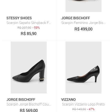
STESSY SHOES
JORGE BISCHOFF
Scarpin Sapato Slingback Feminino Salto Grosso Bico Quadrado Off
Scarpin Feminino Jorge Bischof
R$
207,90
- 59%
R$
499,00
R$
85,90
JORGE BISCHOFF
VIZZANO
Scarpin Jorge Bischoff Couro Preto
Scarpin Vizzano Logo Preto
R$
149,90
- 47%
R$
569,00