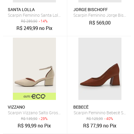
SANTA LOLLA
JORGE BISCHOFF
Scarpin Feminino Santa Lolla Couro Salto Alto Preto
Scarpin Feminino Jorge Bischof
R$
289,90
- 14%
R$
569,00
R$
249,99
no Pix
VIZZANO
BEBECÊ
Scarpin Vizzano Salto Grosso Off-White
Scarpin Feminino Bebecê Salto
R$
139,90
- 29%
R$
129,99
- 40%
R$
99,99
no Pix
R$
77,99
no Pix