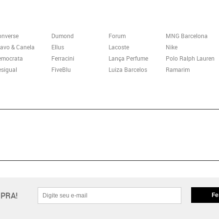
onverse
Dumond
Forum
MNG Barcelona
avo & Canela
Ellus
Lacoste
Nike
emocrata
Ferracini
Lança Perfume
Polo Ralph Lauren
sigual
FiveBlu
Luiza Barcelos
Ramarim
PRA!
Fe