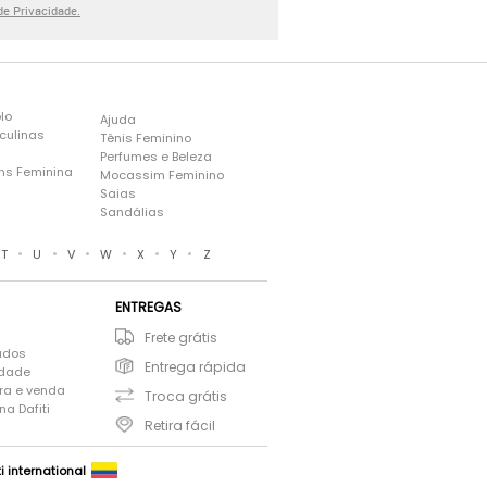
 de Privacidade.
lo
Ajuda
culinas
Tênis Feminino
Perfumes e Beleza
ns Feminina
Mocassim Feminino
s
Saias
Sandálias
•
•
•
•
•
•
T
U
V
W
X
Y
Z
ENTREGAS
Frete grátis
ados
Entrega rápida
idade
ra e venda
Troca grátis
a Dafiti
Retira fácil
ti international