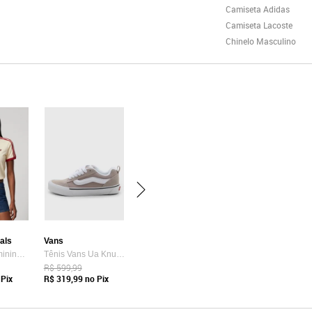
Camiseta Adidas
Camiseta Lacoste
Chinelo Masculino
nals
Vans
Camiseta Feminina adidas Originals Adicolor Amarela
Tênis Vans Ua Knu Skool Bege
R$ 599,99
Pix
R$ 319,99
no Pix