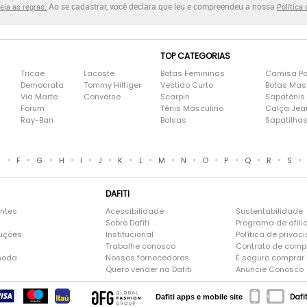
Ao se cadastrar, você declara que leu e compreendeu a nossa
eja as regras.
Política
TOP CATEGORIAS
Tricae
Lacoste
Botas Femininas
Camisa Po
Democrata
Tommy Hilfiger
Vestido Curto
Botas Mas
Via Marte
Converse
Scarpin
Sapatênis
Forum
Tênis Masculino
Calça Jea
Ray-Ban
Bolsas
Sapatilha
•
•
•
•
•
•
•
•
•
•
•
•
•
•
•
E
F
G
H
I
J
K
L
M
N
O
P
Q
R
S
DAFITI
entes
Acessibilidade
Sustentabilidade
Sobre Dafiti
Programa de afili
luções
Institucional
Política de privac
Trabalhe conosco
Contrato de comp
moda
Nossos fornecedores
É seguro comprar n
Quero vender na Dafiti
Anuncie Conosco
Dafi
Dafiti apps e mobile site