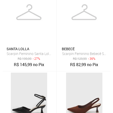
SANTA LOLLA
BEBECÊ
Scarpin Feminino Santa Lolla Slingback Off-White
Scarpin Feminino Bebecê Salto 
R$
199,99
- 27%
R$
129,99
- 36%
R$
145,99
no Pix
R$
82,99
no Pix