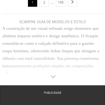
1
2
...
105
SCARPIN: GUIA DE MODELOS E ESTILO
A construção de um visual refinado exige elementos que
alinhem impacto estético e design anatômico. O Scarpin
consolida-se como o calçado definitivo para o guarda-
roupa feminino, oferecendo linhas limpas que alongam a
silhueta com total naturalidade. Sua presença transforma
instantaneamente produções simples em composições
sofisticadas.
Transitar entre reuniões corporativas e compromissos
sociais de passeio torna-se uma tarefa simples com a
PUBLICIDADE
escolha correta do salto. A versatilidade estrutural deste
clássico permite coordenar tecidos finos, alfaiataria ou