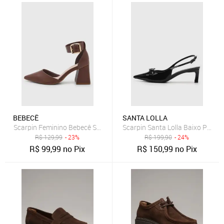
BEBECÊ
SANTA LOLLA
Scarpin Feminino Bebecê Salto Médio Marrom
Scarpin Santa Lolla Baixo Preto
R$
129,99
- 23%
R$
199,90
- 24%
R$
99,99
no Pix
R$
150,99
no Pix