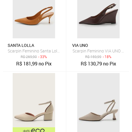
SANTA LOLLA
VIA UNO
Scarpin Feminino Santa Lolla Slingback Couro Caramelo
Scarpin Feminino VIA UNO Salt
R$
269,90
- 33%
R$
159,99
- 18%
R$
181,99
no Pix
R$
130,79
no Pix