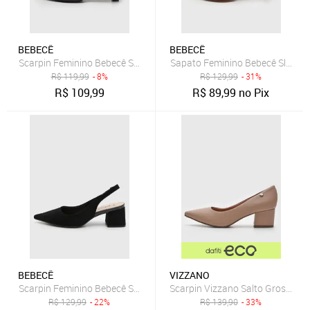
BEBECÊ
BEBECÊ
Scarpin Feminino Bebecê Salto Baixo Bico Fino Preto
Sapato Feminino Bebecê Slingba
R$
119,99
- 8%
R$
129,99
- 31%
R$
109,99
R$
89,99
no Pix
BEBECÊ
VIZZANO
Scarpin Feminino Bebecê Salto Bloco Slingback Preto
Scarpin Vizzano Salto Grosso B
R$
129,99
- 22%
R$
139,90
- 33%