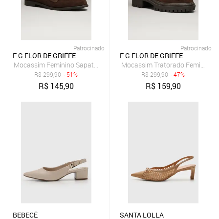
Patrocinado
Patrocinado
F G FLOR DE GRIFFE
F G FLOR DE GRIFFE
Mocassim Feminino Sapato Em Couro Legítimo Café Flor de Griffe 
Mocassim Tratorado Feminino Sa
R$
299,90
- 51%
R$
299,90
- 47%
R$
145,90
R$
159,90
BEBECÊ
SANTA LOLLA