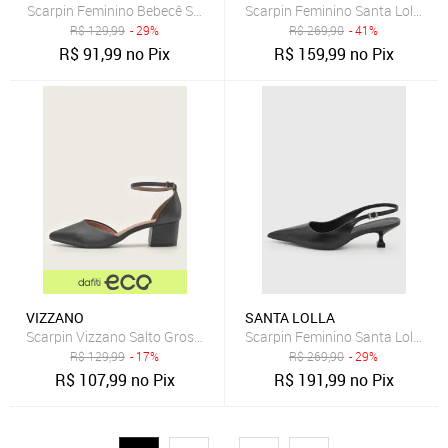
Scarpin Feminino Bebecê Salto Grosso Texturizado Bege
Scarpin Feminino Santa Lolla Te
R$
129,99
- 29%
R$
269,90
- 41%
R$
91,99
no Pix
R$
159,99
no Pix
VIZZANO
SANTA LOLLA
Scarpin Vizzano Salto Grosso Preto
Scarpin Feminino Santa Lolla Bic
R$
129,99
- 17%
R$
269,90
- 29%
R$
107,99
no Pix
R$
191,99
no Pix