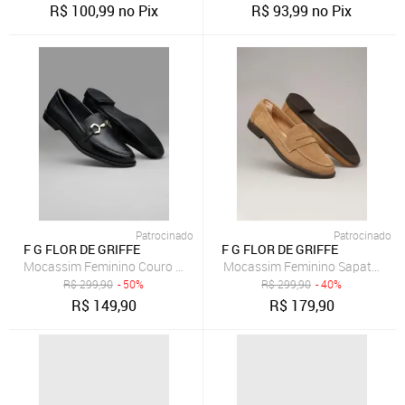
R$
100,99
no Pix
R$
93,99
no Pix
Patrocinado
Patrocinado
F G FLOR DE GRIFFE
F G FLOR DE GRIFFE
Mocassim Feminino Couro Legítimo Preto Flor de Griffe Leve Macio 
Mocassim Feminino Sapato Em Co
R$
299,90
- 50%
R$
299,90
- 40%
R$
149,90
R$
179,90