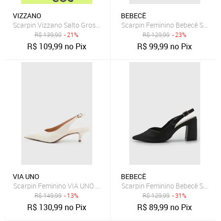
VIZZANO
BEBECÊ
Scarpin Vizzano Salto Grosso Off-White
Scarpin Feminino Bebecê Salto 
R$
139,90
- 21%
R$
129,99
- 23%
R$
109,99
no Pix
R$
99,99
no Pix
VIA UNO
BEBECÊ
Scarpin Feminino VIA UNO Bico Fino Branco
Scarpin Feminino Bebecê Salto A
R$
149,99
- 13%
R$
129,99
- 31%
R$
130,99
no Pix
R$
89,99
no Pix