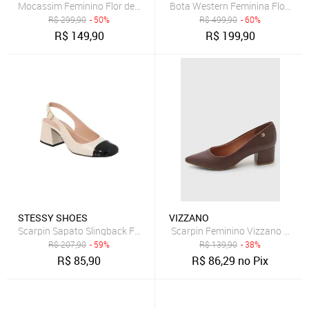
Mocassim Feminino Flor de Griffe Sapato Em Couro Legítimo Café L
Bota Western Feminina Flor de G
R$
299,90
- 50%
R$
499,90
- 60%
R$
149,90
R$
199,90
STESSY SHOES
VIZZANO
Scarpin Sapato Slingback Feminino Salto Grosso Bico Quadrado Off
Scarpin Feminino Vizzano Bico 
R$
207,90
- 59%
R$
139,90
- 38%
R$
85,90
R$
86,29
no Pix