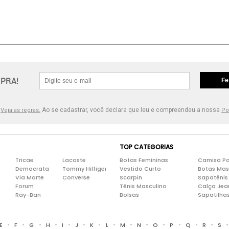
PRA!
Fe
.
Ao se cadastrar, você declara que leu e compreendeu a nossa
Veja as regras.
Po
TOP CATEGORIAS
Tricae
Lacoste
Botas Femininas
Camisa Po
Democrata
Tommy Hilfiger
Vestido Curto
Botas Mas
Via Marte
Converse
Scarpin
Sapatênis
Forum
Tênis Masculino
Calça Jea
Ray-Ban
Bolsas
Sapatilha
•
•
•
•
•
•
•
•
•
•
•
•
•
•
E
F
G
H
I
J
K
L
M
N
O
P
Q
R
S