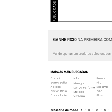
PUBLICIDADE
Sintético
Tecido
Têxtil
Verniz
NA PRIMEIRA COM
GANHE R$30
Válido apenas em produtos selecionados
MARCAS MAIS BUSCADAS
Colcci
Nike
Puma
Santa Lolla
Fila
Mango
Adidas
Reserva
Lança Perfume
Calvin Klein
GAP
Melissa
Capodarte
Ellus
Vizzano
•
•
•
•
Glossário de moda
A
B
C
D