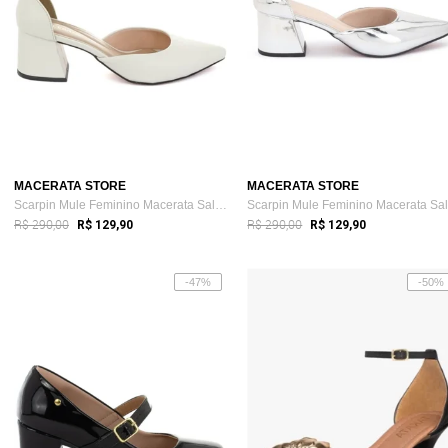
MACERATA STORE
MACERATA STORE
Scarpin Mule Feminino Macerata Salome Bi...
R$ 290,00
R$ 290,00
R$ 129,90
R$ 129,90
-47%
-50%