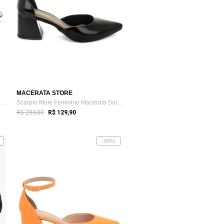
MACERATA STORE
Scarpin Mule Feminino Macerata Salome Bi...
Scarpin Mule Feminino Macerata Salome Bi...
R$ 290,00
R$ 129,90
-69%