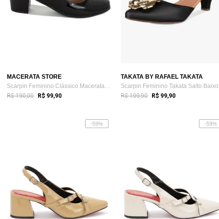
MACERATA STORE
TAKATA BY RAFAEL TAKATA
Scarpin Feminino Clássico Macerata Salto...
Sc
R$ 190,00
R$ 199,90
R$ 99,90
R$ 99,90
-59%
-59%