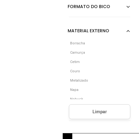
Borracha
Camurça
Cetim
Couro
Metalizado
Napa
Nobuck
Outros
Poliuretano (Pu)
Pvc
Renda