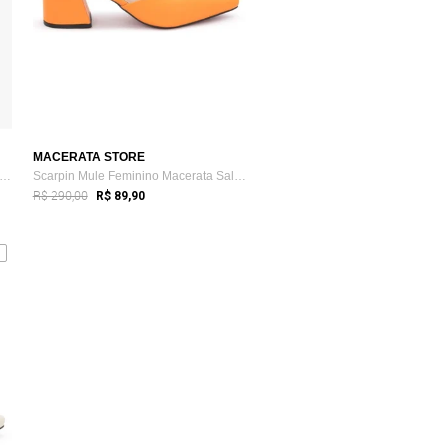
MACERATA STORE
arpin Feminino Takata Salto Baixo Fino...
Scarpin Mule Feminino Macerata Salome Bi...
R$ 290,00
R$ 89,90