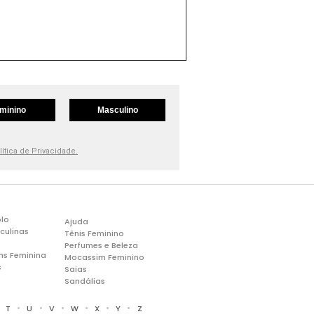
minino
Masculino
lítica de Privacidade.
lo
Ajuda
culinas
Tênis Feminino
Perfumes e Beleza
ns Feminina
Mocassim Feminino
s
Saias
Sandálias
•
•
•
•
•
•
•
T
U
V
W
X
Y
Z