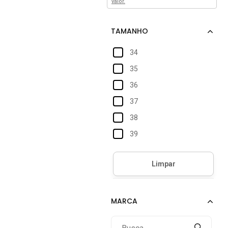
valor.
34
35
36
37
38
39
40