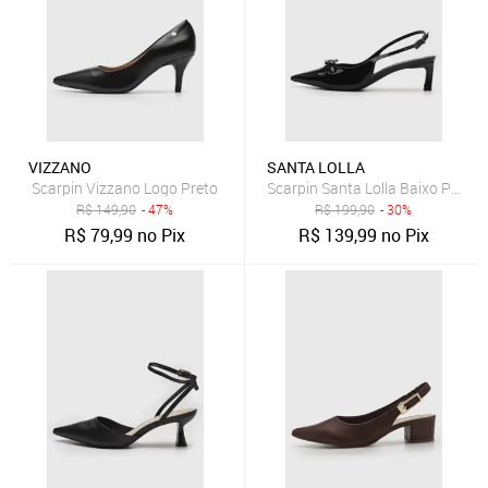
VIZZANO
SANTA LOLLA
Scarpin Vizzano Logo Preto
Scarpin Santa Lolla Baixo Preto
R$
149,90
- 47%
R$
199,90
- 30%
R$
79,99
no Pix
R$
139,99
no Pix