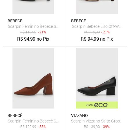
BEBECÊ
BEBECÊ
Scarpin Feminino Bebecê Salto Quadrado Preto
Scarpin Bebecê Liso Off-White
R$
119,99
- 21%
R$
119,99
- 21%
R$
94,99
no Pix
R$
94,99
no Pix
BEBECÊ
VIZZANO
Scarpin Feminino Bebecê Salto Quadrado Marrom
Scarpin Vizzano Salto Grosso Pr
R$
129,99
- 38%
R$
139,90
- 39%