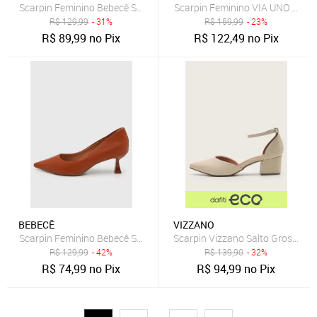
Scarpin Feminino Bebecê Salto Médio Texturizado Bege
Scarpin Feminino VIA UNO Salt
R$
129,99
- 31%
R$
159,99
- 23%
R$
89,99
no Pix
R$
122,49
no Pix
BEBECÊ
VIZZANO
Scarpin Feminino Bebecê Salto Quadrado Bico Fino Caramelo
Scarpin Vizzano Salto Grosso Of
R$
129,99
- 42%
R$
139,90
- 32%
R$
74,99
no Pix
R$
94,99
no Pix