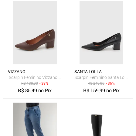
VIZZANO
SANTA LOLLA
Scarpin Feminino Vizzano Bico Fino Marrom
Scarpin Feminino Santa Lolla Co
R$
139,90
- 39%
R$
249,90
- 36%
R$
85,49
no Pix
R$
159,99
no Pix