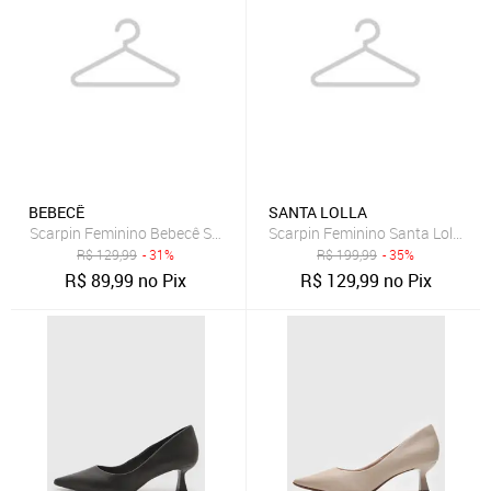
BEBECÊ
SANTA LOLLA
Scarpin Feminino Bebecê Salto Grosso Texturizado Bege
Scarpin Feminino Santa Lolla Sli
R$
129,99
- 31%
R$
199,99
- 35%
R$
89,99
no Pix
R$
129,99
no Pix