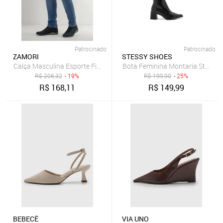
Patrocinado
Patrocinado
ZAMORI
STESSY SHOES
Calça Masculina Esporte Fino Jeans Reforçada
Bota Feminina Montaria Stessy C
R$
206,32
- 19%
R$
199,90
- 25%
R$
168,11
R$
149,99
BEBECÊ
VIA UNO