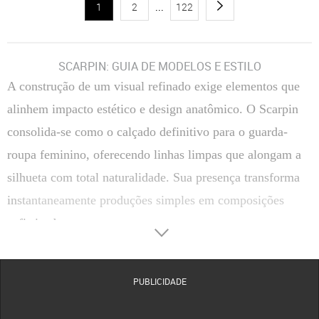
1
2
...
122
SCARPIN: GUIA DE MODELOS E ESTILO
A construção de um visual refinado exige elementos que
alinhem impacto estético e design anatômico. O Scarpin
consolida-se como o calçado definitivo para o guarda-
roupa feminino, oferecendo linhas limpas que alongam a
silhueta com total naturalidade. Sua presença transforma
instantaneamente produções simples em composições
sofisticadas.
Transitar entre reuniões corporativas e compromissos
sociais de passeio torna-se uma tarefa simples com a
PUBLICIDADE
escolha correta do salto. A versatilidade estrutural deste
clássico permite coordenar tecidos finos, alfaiataria ou