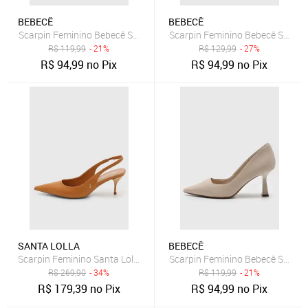
BEBECÊ
BEBECÊ
Scarpin Feminino Bebecê Salto Baixo Bico Fino Preto
Scarpin Feminino Bebecê Salto 
R$
119,99
- 21%
R$
129,99
- 27%
R$
94,99
no Pix
R$
94,99
no Pix
SANTA LOLLA
BEBECÊ
Scarpin Feminino Santa Lolla Slingback Couro Caramelo
Scarpin Feminino Bebecê Salto M
R$
269,90
- 34%
R$
119,99
- 21%
R$
179,39
no Pix
R$
94,99
no Pix