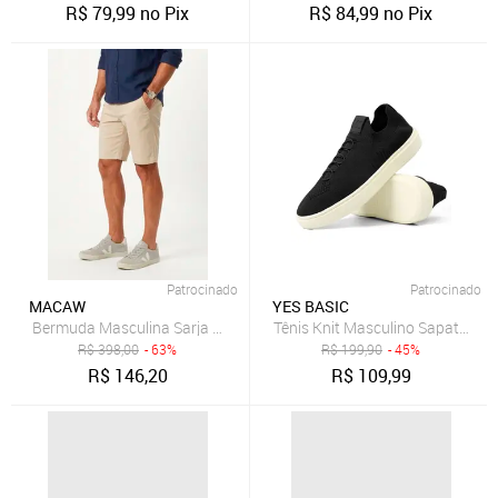
R$
79,99
no Pix
R$
84,99
no Pix
Patrocinado
Patrocinado
MACAW
YES BASIC
Tênis Knit Masculino Sapatenis 
B
R$
398,00
- 63%
R$
199,90
- 45%
R$
146,20
R$
109,99