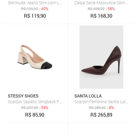
Bermuda Jeans Slim com Lavagem Clara Dialogo Jeans
R$
199,90
- 40%
R$
398,00
- 58%
R$
119,90
R$
168,30
STESSY SHOES
SANTA LOLLA
Scarpin Sapato Slingback Feminino Salto Grosso Bico Quadrado Off
Scarpin Feminino Santa Lolla Co
R$
207,90
- 59%
R$
289,90
- 8%
R$
85,90
R$
265,89