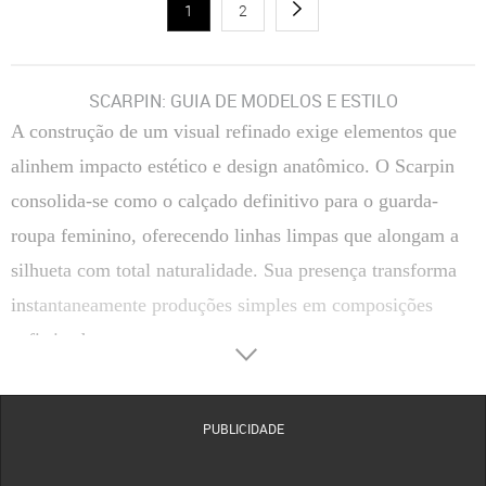
1
2
SCARPIN: GUIA DE MODELOS E ESTILO
A construção de um visual refinado exige elementos que
alinhem impacto estético e design anatômico. O Scarpin
consolida-se como o calçado definitivo para o guarda-
roupa feminino, oferecendo linhas limpas que alongam a
silhueta com total naturalidade. Sua presença transforma
instantaneamente produções simples em composições
sofisticadas.
Transitar entre reuniões corporativas e compromissos
sociais de passeio torna-se uma tarefa simples com a
PUBLICIDADE
escolha correta do salto. A versatilidade estrutural deste
clássico permite coordenar tecidos finos, alfaiataria ou