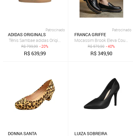
Patrocinado
Patrocinado
ADIDAS ORIGINALS
FRANCA GRIFFE
Tênis Sambae adidas Originals Branco
Mocassim Brook Eleva Couro Sol
R$
799,99
- 20%
R$
579,90
- 40%
R$
639,99
R$
349,90
DONNA SANTA
LUIZA SOBREIRA