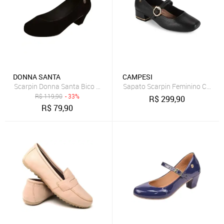
DONNA SANTA
CAMPESI
Scarpin Donna Santa Bico Redondo Preto
Sapato Scarpin Feminino Campes
R$
119,90
- 33%
R$
299,90
R$
79,90