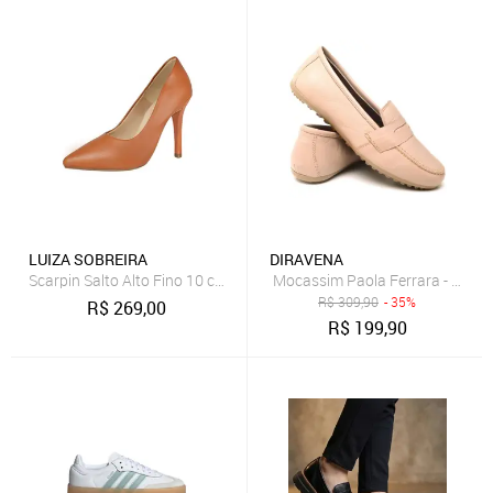
LUIZA SOBREIRA
DIRAVENA
Scarpin Salto Alto Fino 10 cm Luiza Sobreira Caramelo Mod. 2260
Mocassim Paola Ferrara - Couro
R$
309,90
- 35%
R$
269,00
R$
199,90