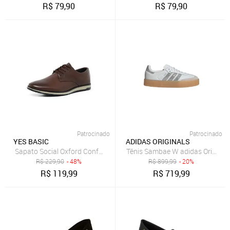
R$
79,90
R$
79,90
Patrocinado
Patrocinado
YES BASIC
ADIDAS ORIGINALS
Sapato Social Oxford Confortável Masculino Marrom
Tênis Sambae W adidas Original
R$
229,90
- 48%
R$
899,99
- 20%
R$
119,99
R$
719,99