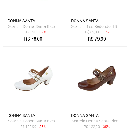
DONNA SANTA
DONNA SANTA
Scarpin Donna Santa Bico Redondo Boneca Prata
Scarpin Bico Redondo D.S Taman
R$
123,90
- 37%
R$
89,90
- 11%
R$
78,00
R$
79,90
DONNA SANTA
DONNA SANTA
Scarpin Donna Santa Bico Redondo Boneca Duas Tiras Branco
Scarpin Donna Santa Bico Redo
R$
122,90
- 35%
R$
122,90
- 35%