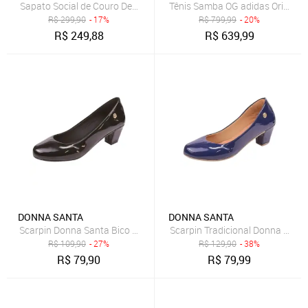
Sapato Social de Couro Democrata Masculino Unique 640101 Preto
Tênis Samba OG adidas Originals
R$
299,90
- 17%
R$
799,99
- 20%
R$
249,88
R$
639,99
DONNA SANTA
DONNA SANTA
Scarpin Donna Santa Bico Redondo Tradicional Preto
Scarpin Tradicional Donna Sant
R$
109,90
- 27%
R$
129,90
- 38%
R$
79,90
R$
79,99