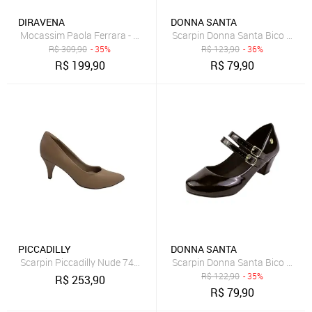
DIRAVENA
DONNA SANTA
Mocassim Paola Ferrara - Couro - Todo Forrado - Cod200 - Nude
Scarpin Donna Santa Bico Redo
R$
309,90
- 35%
R$
123,90
- 36%
R$
199,90
R$
79,90
PICCADILLY
DONNA SANTA
Scarpin Piccadilly Nude 745035 Salto Médio - Nude - piccadilly
Scarpin Donna Santa Bico Redo
R$
122,90
- 35%
R$
253,90
R$
79,90