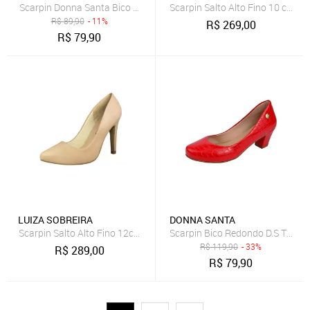
Scarpin Donna Santa Bico Redondo Tradicional Onça
Scarpin Salto Alto Fino 10 cm Lu
R$
89,90
- 11%
R$
269,00
R$
79,90
LUIZA SOBREIRA
DONNA SANTA
Scarpin Salto Alto Fino 12cm Luiza Sobreira Nude Mod. 2264
Scarpin Bico Redondo D.S Taman
R$
119,90
- 33%
R$
289,00
R$
79,90