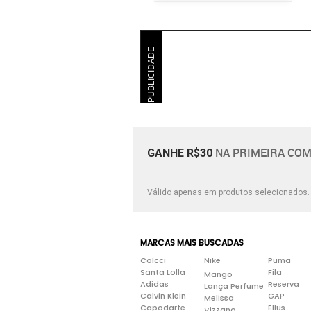
PUBLICIDADE
NA PRIMEIRA COM
GANHE R$30
Válido apenas em produtos selecionados
MARCAS MAIS BUSCADAS
Colcci
Nike
Puma
Santa Lolla
Fila
Mango
Adidas
Reserva
Lança Perfume
Calvin Klein
GAP
Melissa
Capodarte
Ellus
Vizzano