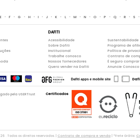
•
•
•
•
•
•
•
•
•
•
•
•
•
•
E
F
G
H
I
J
K
L
M
N
O
P
Q
R
S
DAFITI
entes
Acessibilidade
Sustentabilidade
Sobre Dafiti
Programa de afil
luções
Institucional
Política de priva
Trabalhe conosco
Contrato de com
moda
Nossos fornecedores
É seguro comprar 
Quero vender na Dafiti
Anuncie Conosco
Dafi
Dafiti apps e mobile site
Certificados
logado pela USERTrust
Contrato de compra e venda
Co
026 . Todos os direitos reservados. |
| *Frete Grátis: