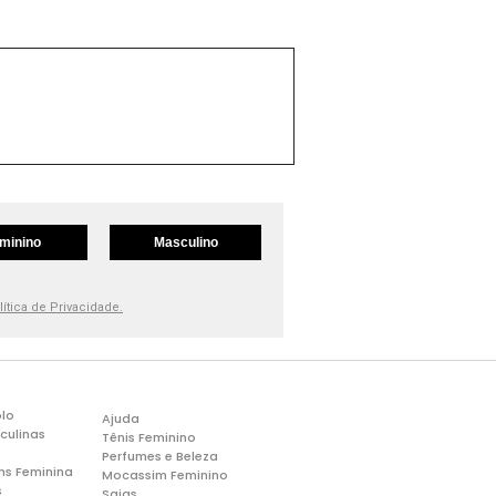
minino
Masculino
lítica de Privacidade.
lo
Ajuda
culinas
Tênis Feminino
Perfumes e Beleza
ns Feminina
Mocassim Feminino
s
Saias