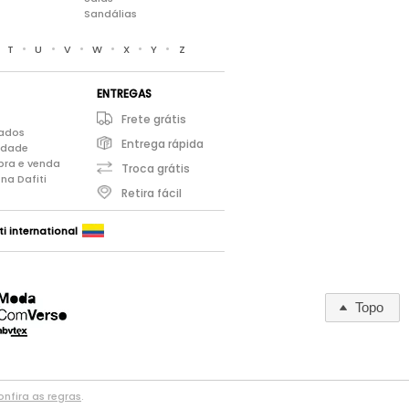
Sandálias
•
•
•
•
•
•
•
T
U
V
W
X
Y
Z
ENTREGAS
Frete grátis
iados
Entrega rápida
cidade
pra e venda
Troca grátis
na Dafiti
Retira fácil
ti international
Topo
nfira as regras
.