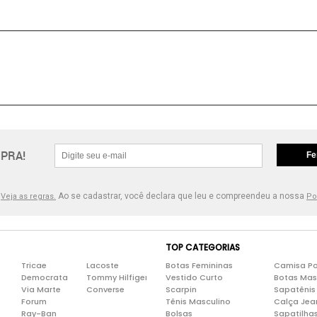
PRA!
Fe
.
Ao se cadastrar, você declara que leu e compreendeu a nossa
Veja as regras.
Po
TOP CATEGORIAS
Tricae
Lacoste
Botas Femininas
Camisa Po
Democrata
Tommy Hilfiger
Vestido Curto
Botas Mas
Via Marte
Converse
Scarpin
Sapatênis
Forum
Tênis Masculino
Calça Jea
Ray-Ban
Bolsas
Sapatilha