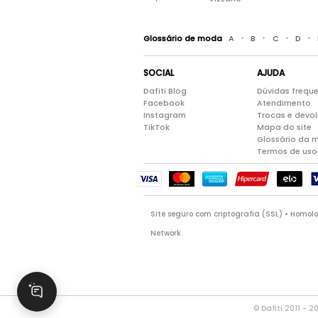
•
•
•
•
Glossário de moda
A
B
C
D
SOCIAL
AJUDA
Dafiti Blog
Dúvidas frequ
Facebook
Atendimento
Instagram
Trocas e devo
TikTok
Mapa do site
Glossário da 
Termos de uso
Site seguro com criptografia (SSL) • Homo
Network
© Dafiti 2011 - 2