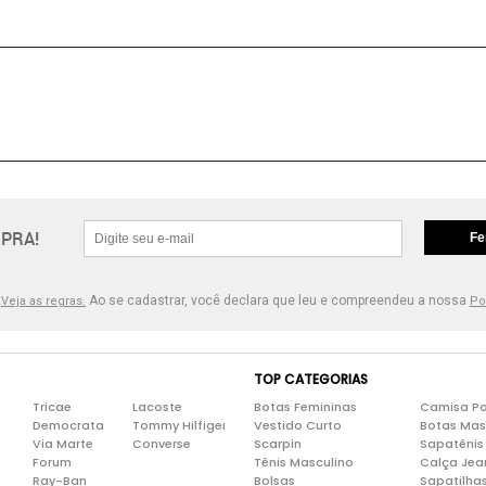
PRA!
Fe
.
Ao se cadastrar, você declara que leu e compreendeu a nossa
Veja as regras.
Po
TOP CATEGORIAS
Tricae
Lacoste
Botas Femininas
Camisa Po
Democrata
Tommy Hilfiger
Vestido Curto
Botas Mas
Via Marte
Converse
Scarpin
Sapatênis
Forum
Tênis Masculino
Calça Jea
Ray-Ban
Bolsas
Sapatilha