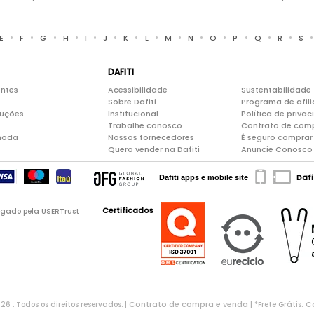
•
•
•
•
•
•
•
•
•
•
•
•
•
•
E
F
G
H
I
J
K
L
M
N
O
P
Q
R
S
DAFITI
entes
Acessibilidade
Sustentabilidade
Sobre Dafiti
Programa de afil
luções
Institucional
Política de priva
Trabalhe conosco
Contrato de com
moda
Nossos fornecedores
É seguro comprar 
Quero vender na Dafiti
Anuncie Conosco
Dafi
Dafiti apps e mobile site
Certificados
logado pela USERTrust
Contrato de compra e venda
Co
026 . Todos os direitos reservados. |
| *Frete Grátis: