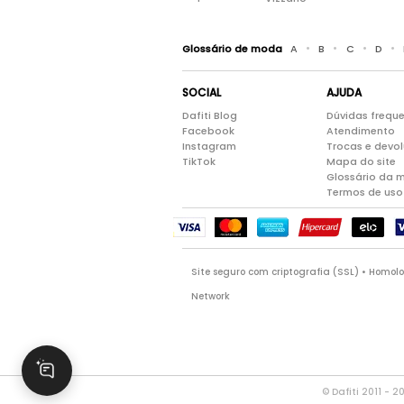
•
•
•
•
Glossário de moda
A
B
C
D
SOCIAL
AJUDA
Dafiti Blog
Dúvidas frequ
Facebook
Atendimento
Instagram
Trocas e devo
TikTok
Mapa do site
Glossário da 
Termos de uso
Site seguro com criptografia (SSL) • Homo
Network
© Dafiti 2011 - 2