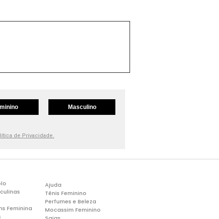
minino
Masculino
lítica de Privacidade.
lo
Ajuda
culinas
Tênis Feminino
Perfumes e Beleza
ns Feminina
Mocassim Feminino
s
Saias