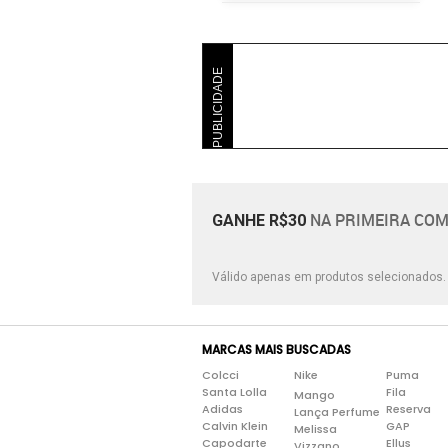
PUBLICIDADE
NA PRIMEIRA COM
GANHE R$30
Válido apenas em produtos selecionados
MARCAS MAIS BUSCADAS
Colcci
Nike
Puma
Santa Lolla
Fila
Mango
Adidas
Reserva
Lança Perfume
Calvin Klein
GAP
Melissa
Capodarte
Ellus
Vizzano