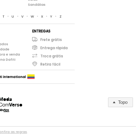
Sandálias
•
•
•
•
•
•
•
T
U
V
W
X
Y
Z
ENTREGAS
Frete grátis
iados
Entrega rápida
cidade
pra e venda
Troca grátis
na Dafiti
Retira fácil
ti international
Topo
nfira as regras
.