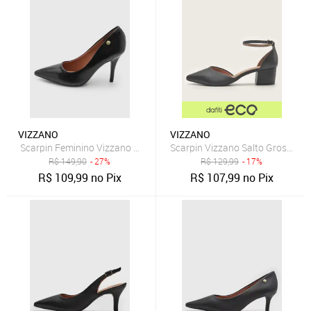
VIZZANO
VIZZANO
Scarpin Feminino Vizzano Bico Fino Preto
Scarpin Vizzano Salto Grosso Pr
R$
149,90
- 27%
R$
129,99
- 17%
R$
109,99
no Pix
R$
107,99
no Pix