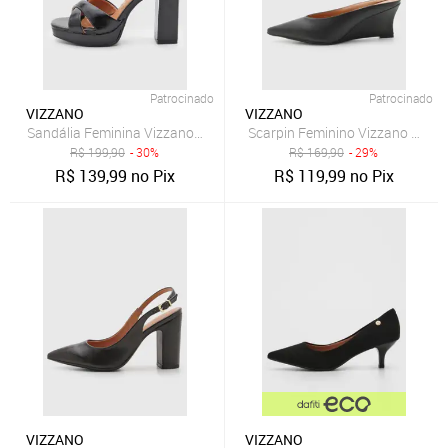
Patrocinado
Patrocinado
VIZZANO
VIZZANO
Sandália Feminina Vizzano Salto Grosso Tiras Cruzadas Preta
Scarpin Feminino Vizzano Bico F
R$
199,90
- 30%
R$
169,90
- 29%
R$
139,99
no Pix
R$
119,99
no Pix
VIZZANO
VIZZANO