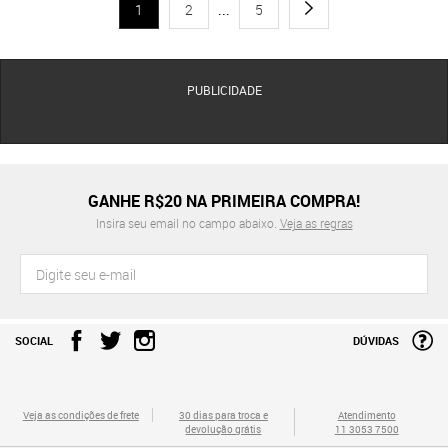
1
2
...
5
PUBLICIDADE
GANHE R$20 NA PRIMEIRA COMPRA!
Insira seu email no campo abaixo.
Veja as regras
SOCIAL
DÚVIDAS
Veja as condições de frete
30 dias para troca e
Atendimento
devolução grátis
11 3053 7500