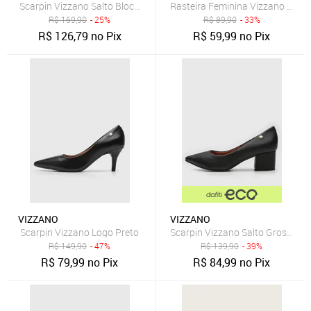
Scarpin Vizzano Salto Bloco Bico Fino Preto
Rasteira Feminina Vizzano Tira A
R$
169,90
- 25%
R$
89,90
- 33%
R$
126,79
no Pix
R$
59,99
no Pix
VIZZANO
VIZZANO
Scarpin Vizzano Logo Preto
Scarpin Vizzano Salto Grosso Pr
R$
149,90
- 47%
R$
139,90
- 39%
R$
79,99
no Pix
R$
84,99
no Pix