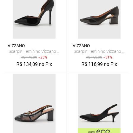
VIZZANO
VIZZANO
Scarpin Feminino Vizzano Salto Fino Amarração Preto
Scarpin Feminino Vizzano Salto 
R$
179,90
- 25%
R$
169,90
- 31%
R$
134,09
no Pix
R$
116,99
no Pix