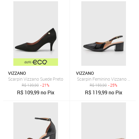
VIZZANO
VIZZANO
Scarpin Vizzano Suede Preto
Scarpin Feminino Vizzano Salto
R$
139,90
- 21%
R$
159,90
- 25%
R$
109,99
no Pix
R$
119,99
no Pix