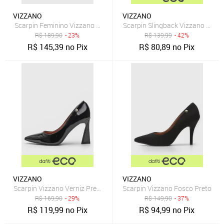
VIZZANO
VIZZANO
Scarpin Feminino Vizzano Salto Quadrado Preto
Scarpin Slingback Vizzano Fosco
R$
189,90
- 23%
R$
139,99
- 42%
R$
145,39
no Pix
R$
80,89
no Pix
VIZZANO
VIZZANO
Scarpin Vizzano Verniz Preto
Scarpin Vizzano Fosco Preto
R$
169,90
- 29%
R$
149,90
- 37%
R$
119,99
no Pix
R$
94,99
no Pix