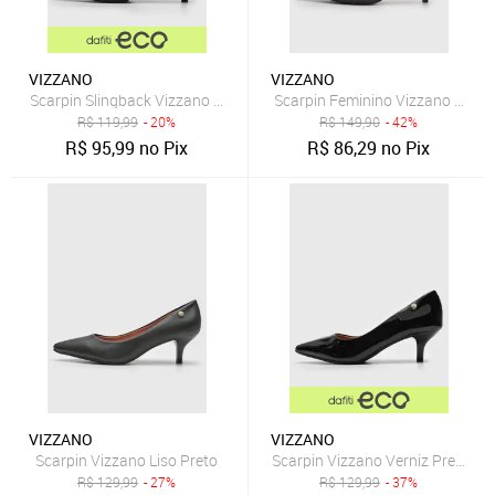
VIZZANO
VIZZANO
Scarpin Slingback Vizzano Fosco Preto
Scarpin Feminino Vizzano Salto 
R$
119,99
- 20%
R$
149,90
- 42%
R$
95,99
no Pix
R$
86,29
no Pix
VIZZANO
VIZZANO
Scarpin Vizzano Liso Preto
Scarpin Vizzano Verniz Preto
R$
129,99
- 27%
R$
129,99
- 37%