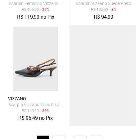
Scarpin Feminino Vizzano Slingback Salto Quadrado Preto
Scarpin Vizzano Suede Preto
R$
159,90
- 25%
R$
102,99
- 8%
R$
119,99
no Pix
R$
94,99
VIZZANO
Scarpin Vizzano Tiras Cruzadas Preto
R$
149,99
- 36%
R$
95,49
no Pix