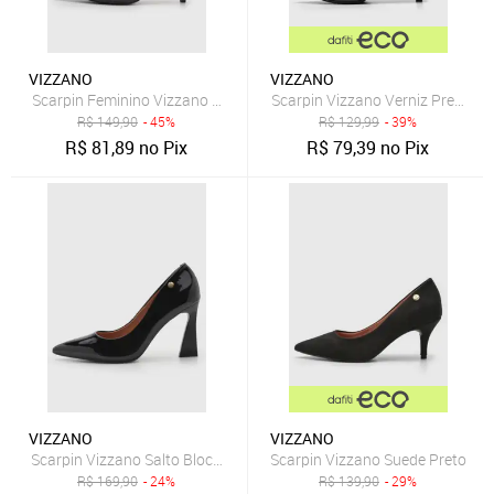
VIZZANO
VIZZANO
Scarpin Feminino Vizzano Salto Fino Preto
Scarpin Vizzano Verniz Preto
R$
149,90
- 45%
R$
129,99
- 39%
R$
81,89
no Pix
R$
79,39
no Pix
VIZZANO
VIZZANO
Scarpin Vizzano Salto Bloco Bico Fino Preto
Scarpin Vizzano Suede Preto
R$
169,90
- 24%
R$
139,90
- 29%