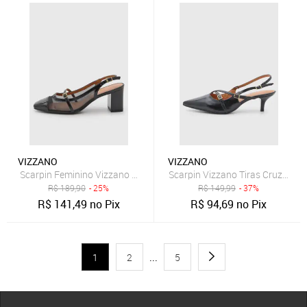
VIZZANO
VIZZANO
Scarpin Feminino Vizzano Salto Quadrado Preto
Scarpin Vizzano Tiras Cruzadas 
R$
189,90
- 25%
R$
149,99
- 37%
R$
141,49
no Pix
R$
94,69
no Pix
1
2
...
5