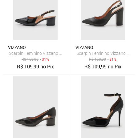
VIZZANO
VIZZANO
Scarpin Feminino Vizzano Salto Quadrado Verniz Preto
Scarpin Feminino Vizzano Sling
R$
159,90
- 31%
R$
159,90
- 31%
R$
109,99
no Pix
R$
109,99
no Pix