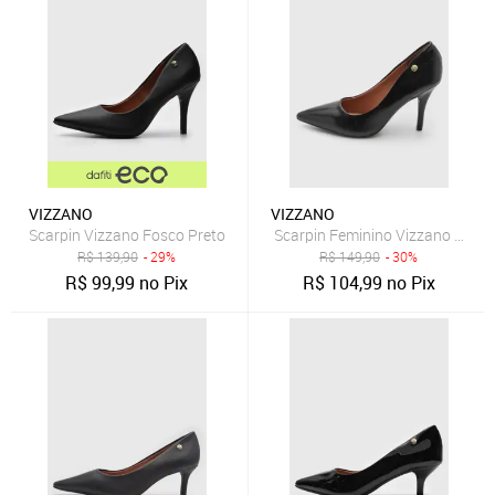
VIZZANO
VIZZANO
Scarpin Vizzano Fosco Preto
Scarpin Feminino Vizzano Bico F
R$
139,90
- 29%
R$
149,90
- 30%
R$
99,99
no Pix
R$
104,99
no Pix