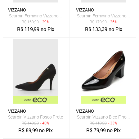
VIZZANO
VIZZANO
Scarpin Feminino Vizzano Salto Bloco Preto
Scarpin Feminino Vizzano Salto
R$
169,90
- 29%
R$
179,90
- 26%
R$
119,99
no Pix
R$
133,39
no Pix
VIZZANO
VIZZANO
Scarpin Vizzano Fosco Preto
Scarpin Vizzano Bico Fino Preto
R$
149,90
- 40%
R$
119,99
- 33%
R$
89,99
no Pix
R$
79,99
no Pix