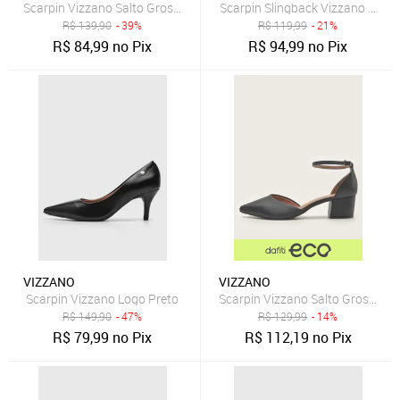
Scarpin Vizzano Salto Grosso Preto
Scarpin Slingback Vizzano Fosco
R$
139,90
- 39%
R$
119,99
- 21%
R$
84,99
no Pix
R$
94,99
no Pix
VIZZANO
VIZZANO
Scarpin Vizzano Logo Preto
Scarpin Vizzano Salto Grosso Pr
R$
149,90
- 47%
R$
129,99
- 14%
R$
79,99
no Pix
R$
112,19
no Pix