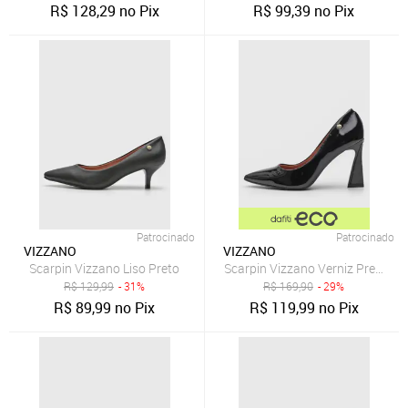
R$
128,29
no Pix
R$
99,39
no Pix
Patrocinado
Patrocinado
VIZZANO
VIZZANO
Scarpin Vizzano Liso Preto
Scarpin Vizzano Verniz Preto
R$
129,99
- 31%
R$
169,90
- 29%
R$
89,99
no Pix
R$
119,99
no Pix