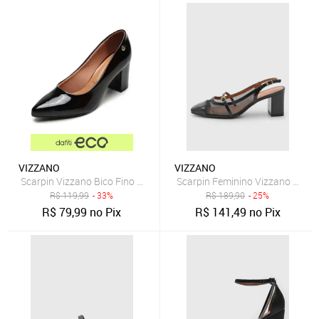
VIZZANO
VIZZANO
Scarpin Vizzano Bico Fino Preto
Scarpin Feminino Vizzano Salto
R$
119,99
- 33%
R$
189,90
- 25%
R$
79,99
no Pix
R$
141,49
no Pix