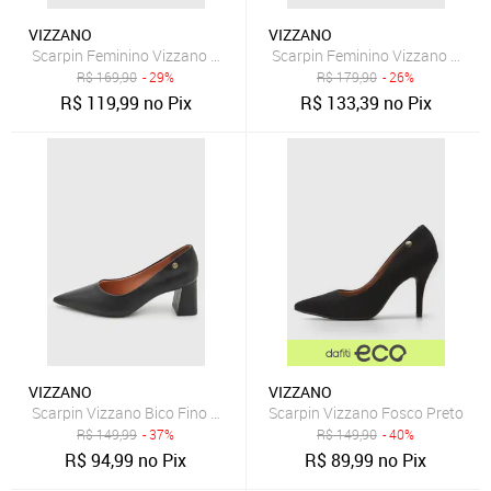
VIZZANO
VIZZANO
Scarpin Feminino Vizzano Salto Bloco Preto
Scarpin Feminino Vizzano Salto
R$
169,90
- 29%
R$
179,90
- 26%
R$
119,99
no Pix
R$
133,39
no Pix
VIZZANO
VIZZANO
Scarpin Vizzano Bico Fino Salto Quadrado Preto
Scarpin Vizzano Fosco Preto
R$
149,99
- 37%
R$
149,90
- 40%
R$
94,99
no Pix
R$
89,99
no Pix