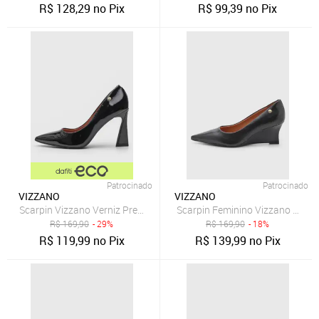
R$
128,29
no Pix
R$
99,39
no Pix
Patrocinado
Patrocinado
VIZZANO
VIZZANO
Scarpin Vizzano Verniz Preto
Scarpin Feminino Vizzano Anabe
R$
169,90
- 29%
R$
169,90
- 18%
R$
119,99
no Pix
R$
139,99
no Pix