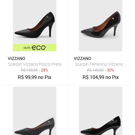
VIZZANO
VIZZANO
Scarpin Vizzano Fosco Preto
Scarpin Feminino Vizzano Bico F
R$
139,90
- 29%
R$
149,90
- 30%
R$
99,99
no Pix
R$
104,99
no Pix