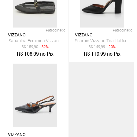
Patrocinado
Patrocinado
VIZZANO
VIZZANO
Sapatilha Feminina Vizzano Tela Preta
Scarpin Vizzano Tira Hotfix Pret
R$
159,90
- 32%
R$
149,99
- 20%
R$
108,09
no Pix
R$
119,99
no Pix
VIZZANO