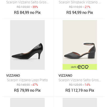
Scarpin Vizzano Salto Grosso Preto
Scarpin Slingback Vizzano Fosco
R$
139,90
- 39%
R$
119,99
- 21%
R$
84,99
no Pix
R$
94,99
no Pix
VIZZANO
VIZZANO
Scarpin Vizzano Logo Preto
Scarpin Vizzano Salto Grosso Pr
R$
149,90
- 47%
R$
129,99
- 14%
R$
79,99
no Pix
R$
112,19
no Pix