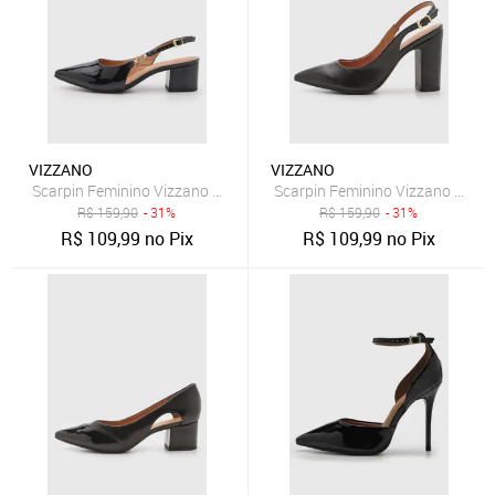
VIZZANO
VIZZANO
Scarpin Feminino Vizzano Salto Quadrado Verniz Preto
Scarpin Feminino Vizzano Sling
R$
159,90
- 31%
R$
159,90
- 31%
R$
109,99
no Pix
R$
109,99
no Pix