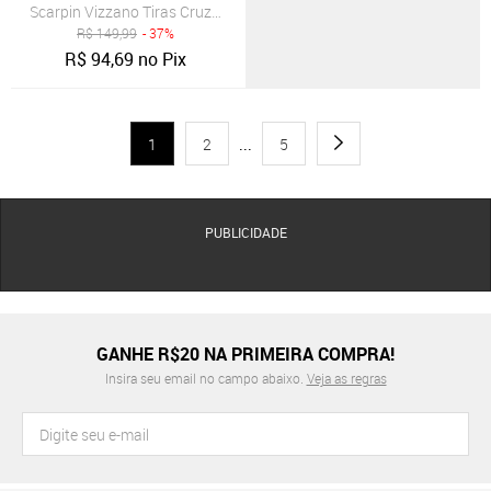
Scarpin Vizzano Tiras Cruzadas Preto
R$
149,99
- 37%
R$
94,69
no Pix
1
2
...
5
PUBLICIDADE
GANHE R$20 NA PRIMEIRA COMPRA!
Insira seu email no campo abaixo.
Veja as regras