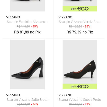
VIZZANO
VIZZANO
Scarpin Feminino Vizzano Salto Fino Preto
Scarpin Vizzano Verniz Preto
R$
149,90
- 45%
R$
129,99
- 39%
R$
81,89
no Pix
R$
79,39
no Pix
VIZZANO
VIZZANO
Scarpin Vizzano Salto Bloco Bico Fino Preto
Scarpin Vizzano Suede Preto
R$
169,90
- 24%
R$
139,90
- 29%