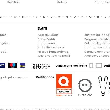
Ray-Ban
Bolsas
Sapatilha
•
•
•
•
•
•
•
•
•
•
•
•
•
•
E
F
G
H
I
J
K
L
M
N
O
P
Q
R
S
DAFITI
entes
Acessibilidade
Sustentabilidade
Sobre Dafiti
Programa de afil
luções
Institucional
Política de priva
Trabalhe conosco
Contrato de com
moda
Nossos fornecedores
É seguro comprar 
Quero vender na Dafiti
Anuncie Conosco
Dafi
Dafiti apps e mobile site
Certificados
logado pela USERTrust