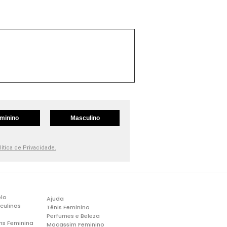
minino
Masculino
lítica de Privacidade.
lo
Ajuda
culinas
Tênis Feminino
Perfumes e Beleza
ns Feminina
Mocassim Feminino