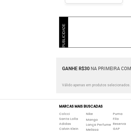
PUBLICIDADE
NA PRIMEIRA COM
GANHE R$30
Válido apenas em produtos selecionados
MARCAS MAIS BUSCADAS
Colcci
Nike
Puma
Santa Lolla
Fila
Mango
Adidas
Reserva
Lança Perfume
Calvin Klein
GAP
Melissa