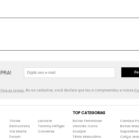
PRA!
Fe
.
Ao se cadastrar, você declara que leu e compreendeu a nossa
Veja as regras.
Po
TOP CATEGORIAS
Tricae
Lacoste
Botas Femininas
Camisa Po
Democrata
Tommy Hilfiger
Vestido Curto
Botas Mas
Via Marte
Converse
Scarpin
Sapatênis
Forum
Tênis Masculino
Calça Jea