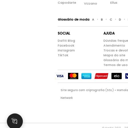
Capodarte
Ellus
Vizzano
•
•
•
•
Glossário de moda
A
B
C
D
SOCIAL
AJUDA
Dafiti Blog
Dúvidas frequ
Facebook
Atendimento
Instagram
Trocas e devo
TikTok
Mapa do site
Glossário da 
Termos de uso
Site seguro com criptografia (SSL) • Homo
Network