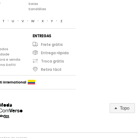
s
Saias
Sandálias
•
•
•
•
•
•
•
T
U
V
W
X
Y
Z
ENTREGAS
Frete grátis
iados
Entrega rápida
cidade
pra e venda
Troca grátis
na Dafiti
Retira fácil
ti international
Topo