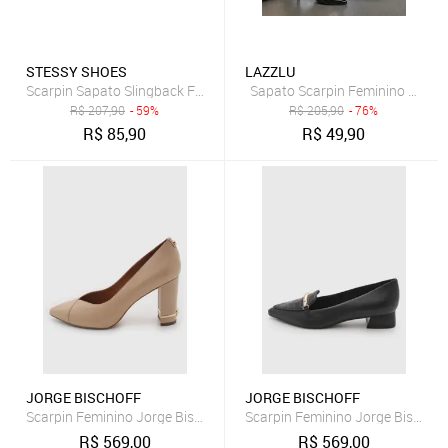
STESSY SHOES
LAZZLU
Scarpin Sapato Slingback Feminino Salto Grosso Bico Quadrado Off
Sapato Scarpin Feminino Mule Bi
R$
207,90
- 59%
R$
205,90
- 76%
R$
85,90
R$
49,90
JORGE BISCHOFF
JORGE BISCHOFF
Scarpin Feminino Jorge Bischoff Couro Nude
Scarpin Feminino Jorge Bischoff
R$
569,00
R$
569,00