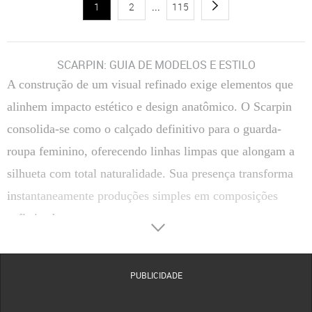
1
2
...
115
SCARPIN: GUIA DE MODELOS E ESTILO
A construção de um visual refinado exige elementos que
alinhem impacto estético e design anatômico. O Scarpin
consolida-se como o calçado definitivo para o guarda-
roupa feminino, oferecendo linhas limpas que alongam a
silhueta com total naturalidade. Sua presença transforma
instantaneamente produções simples em composições
sofisticadas.
Transitar entre reuniões corporativas e compromissos
sociais de passeio torna-se uma tarefa simples com a
PUBLICIDADE
escolha correta do salto. A versatilidade estrutural deste
clássico permite coordenar tecidos finos, alfaiataria ou