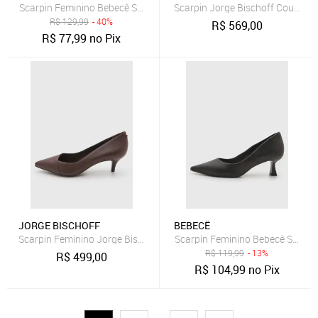
Scarpin Feminino Bebecê Salto Quadrado Marrom
Scarpin Jorge Bischoff Couro M
R$
129,99
- 40%
R$
569,00
R$
77,99
no Pix
JORGE BISCHOFF
BEBECÊ
Scarpin Feminino Jorge Bischoff Couro Salto Baixo Marrom
Scarpin Feminino Bebecê Salto 
R$
119,99
- 13%
R$
499,00
R$
104,99
no Pix