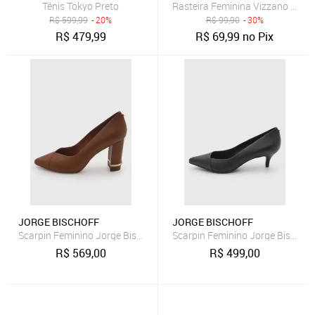
Tênis Tokyo Preto
Rasteira Feminina Vizzano Tira
R$
599,99
- 20%
R$
99,90
- 30%
R$
479,99
R$
69,99
no Pix
JORGE BISCHOFF
JORGE BISCHOFF
Scarpin Feminino Jorge Bischoff Couro Bico Fino Marrom
Scarpin Feminino Jorge Bischoff
R$
569,00
R$
499,00