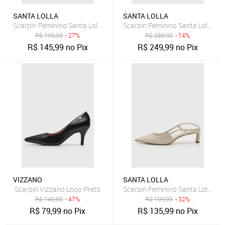
SANTA LOLLA
SANTA LOLLA
Scarpin Feminino Santa Lolla Slingback Off-White
Scarpin Feminino Santa Lolla Cou
R$
199,99
- 27%
R$
289,90
- 14%
R$
145,99
no Pix
R$
249,99
no Pix
VIZZANO
SANTA LOLLA
Scarpin Vizzano Logo Preto
Scarpin Feminino Santa Lolla Bic
R$
149,90
- 47%
R$
199,99
- 32%
R$
79,99
no Pix
R$
135,99
no Pix