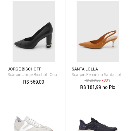
JORGE BISCHOFF
SANTA LOLLA
Scarpin Jorge Bischoff Couro Preto
Scarpin Feminino Santa Lolla Sl
R$
269,90
- 33%
R$
569,00
R$
181,99
no Pix