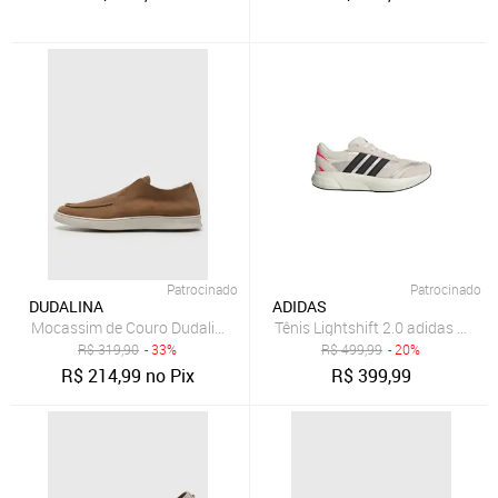
Patrocinado
Patrocinado
DUDALINA
ADIDAS
Mocassim de Couro Dudalina Loafer Marrom
Tênis Lightshift 2.0 adidas Spo
R$
319,90
- 33%
R$
499,99
- 20%
R$
214,99
no Pix
R$
399,99