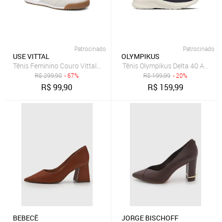
Patrocinado
Patrocinado
USE VITTAL
OLYMPIKUS
Tênis Feminino Couro Vittal Naomi Casual Clássico Retrô Off White
Tênis Olympikus Delta 40 Azul
R$
299,90
- 67%
R$
199,99
- 20%
R$
99,90
R$
159,99
BEBECÊ
JORGE BISCHOFF