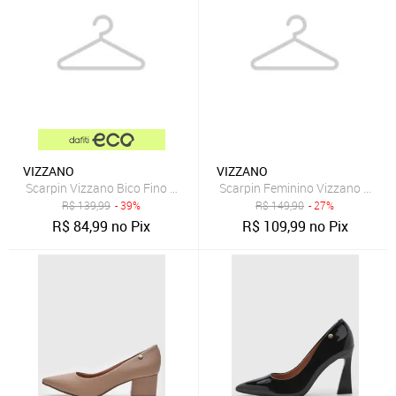
VIZZANO
VIZZANO
Scarpin Vizzano Bico Fino Caramelo
Scarpin Feminino Vizzano Bico F
R$
139,99
- 39%
R$
149,90
- 27%
R$
84,99
no Pix
R$
109,99
no Pix