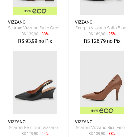
VIZZANO
VIZZANO
Scarpin Vizzano Salto Grosso Bege
Scarpin Vizzano Salto Bloco Bico
R$
139,90
- 33%
R$
169,90
- 25%
R$
93,99
no Pix
R$
126,79
no Pix
VIZZANO
VIZZANO
Scarpin Feminino Vizzano Slingback Preto
Scarpin Vizzano Bico Fino Nude
R$
179,90
- 44%
R$
139,90
- 38%