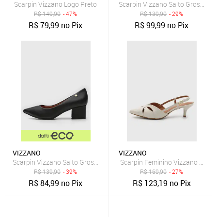
Scarpin Vizzano Logo Preto
Scarpin Vizzano Salto Grosso Of
R$
149,90
- 47%
R$
139,90
- 29%
R$
79,99
no Pix
R$
99,99
no Pix
VIZZANO
VIZZANO
Scarpin Vizzano Salto Grosso Preto
Scarpin Feminino Vizzano Slingb
R$
139,90
- 39%
R$
169,90
- 27%
R$
84,99
no Pix
R$
123,19
no Pix