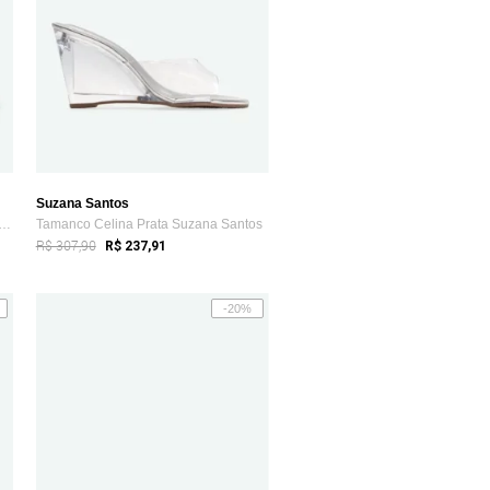
Suzana Santos
co Giovana Off White Suzana Santos
Tamanco Celina Prata Suzana Santos
R$ 307,90
R$ 237,91
-20%