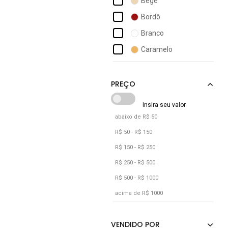
Bege
Cecconello
Bordô
Chibinski
Branco
Colcci
Caramelo
Comfortflex
Cinza
Dakota
Cobra
Dourado
Marrom
abaixo de R$ 50
Off-white
R$ 50 - R$ 150
Prata
R$ 150 - R$ 250
Preto
R$ 250 - R$ 500
R$ 500 - R$ 1000
Transparente
acima de R$ 1000
Vermelho
Zebra