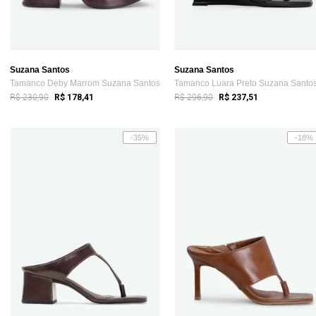
Suzana Santos
Suzana Santos
Tamanco Deby Marrom Suzana Santos
Tamanco Luara Preto Suzana Santo
R$ 230,90
R$ 296,90
R$ 178,41
R$ 237,51
-35%
-18%