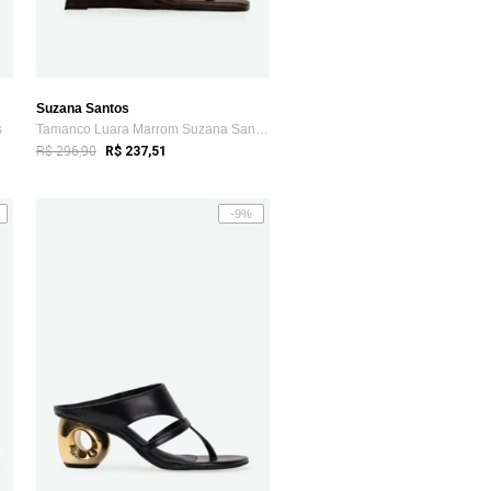
Suzana Santos
s
Tamanco Luara Marrom Suzana Santos
R$ 296,90
R$ 237,51
-9%