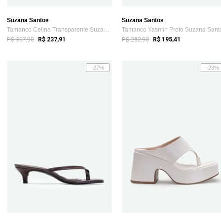
Suzana Santos
Suzana Santos
Tamanco Celina Transparente Suzana Santos
Tamanco Yasmin Preto Suzana Sant
R$ 307,90
R$ 252,90
R$ 237,91
R$ 195,41
-27%
-23%