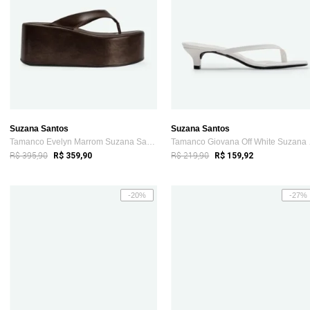
Suzana Santos
Suzana Santos
Tamanco Evelyn Marrom Suzana Santos
Taman
R$ 395,90
R$ 219,90
R$ 359,90
R$ 159,92
-20%
-27%