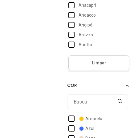
Anacapri
Andacco
Angipé
Arezzo
Arietto
Azaleia
Bebecê
Beira Rio
Bella Gio Rezende
Bellaze
Bottero
Campesi
Amarelo
Capodarte
Azul
Carrano