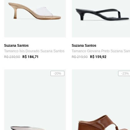
Suzana Santos
Suzana Santos
Tamanco Ísis Dourado Suzana Santos
R$ 230,90
R$ 219,90
R$ 184,71
R$ 159,92
-20%
-23%