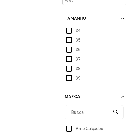
valor.
34
35
36
37
38
39
Amo Calçados