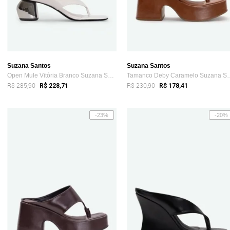
Suzana Santos
Suzana Santos
Open Mule Vitória Branco Suzana Santos
Tamanco Deby Car
R$ 285,90
R$ 230,90
R$ 228,71
R$ 178,41
-23%
-20%