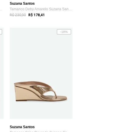
Suzana Santos
y Off White Suzana Santos
Tamanco Deby Amarelo Suzana Santos
R$ 230,90
R$ 178,41
-18%
Suzana Santos