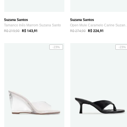
Suzana Santos
Suzana Santos
Tamanco Inês Marrom Suzana Santo
Open Mule Caramelo
R$ 219,90
R$ 274,90
R$ 143,91
R$ 224,91
-23%
-23%