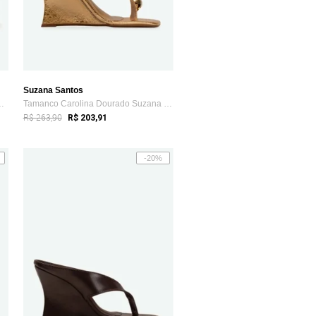
Suzana Santos
amelo Suzana Santos
Tamanco Carolina Dourado Suzana Santos
R$ 263,90
R$ 203,91
-20%