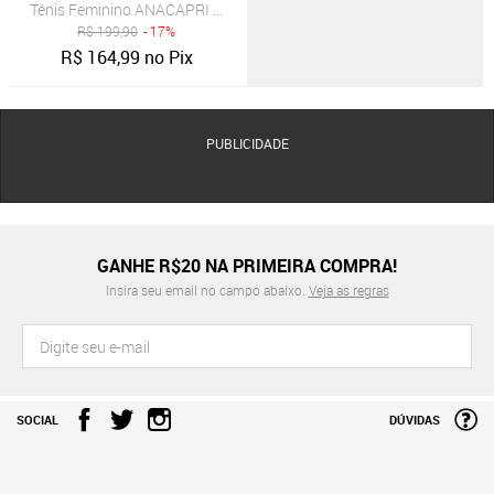
Tênis Feminino ANACAPRI Casual Azul Marinho
R$
199,90
- 17%
R$
164,99
no Pix
PUBLICIDADE
GANHE R$20 NA PRIMEIRA COMPRA!
Insira seu email no campo abaixo.
Veja as regras
SOCIAL
DÚVIDAS