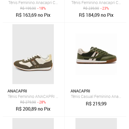
Tênis Feminino Anacapri Cadarço Verde
Tênis Feminino Anacapri Casua
R$
199,90
- 18%
R$
239,90
- 23%
R$
163,69
no Pix
R$
184,09
no Pix
ANACAPRI
ANACAPRI
Tênis Feminino ANACAPRI Cano Baixo Verde
Tênis Casual Feminino Anacapr
R$
279,90
- 28%
R$
219,99
R$
200,89
no Pix