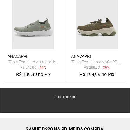
ANACAPRI
ANACAPRI
Tênis Feminino Anacapri Knit Verde
Tênis Feminino ANACAPRI Cano B
R$
249,90
- 44%
R$
299,90
- 35%
R$
139,99
no Pix
R$
194,99
no Pix
PUBLICIDADE
GANHE R$20 NA PRIMEIRA COMPRA!