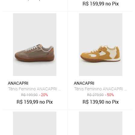
R$
159,99
no Pix
ANACAPRI
ANACAPRI
Tênis Feminino ANACAPRI Cano Baixo Cadarço Marrom
Tênis Feminino ANACAPRI Casua
R$
199,90
- 20%
R$
279,90
- 50%
R$
159,99
no Pix
R$
139,90
no Pix