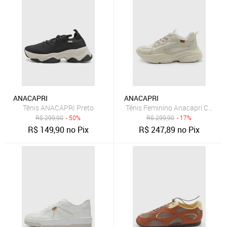
ANACAPRI
ANACAPRI
Tênis ANACAPRI Preto
Tênis Feminino Anacapri Cadarç
R$
299,90
- 50%
R$
299,90
- 17%
R$
149,90
no Pix
R$
247,89
no Pix