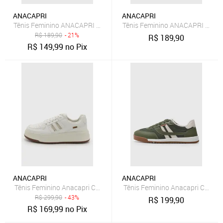
ANACAPRI
ANACAPRI
Tênis Feminino ANACAPRI Casual Branco
Tênis Feminino ANACAPRI Casua
R$
189,90
- 21%
R$
189,90
R$
149,99
no Pix
ANACAPRI
ANACAPRI
Tênis Feminino Anacapri Cadarço Branco
Tênis Feminino Anacapri Cadarç
R$
299,90
- 43%
R$
199,90
R$
169,99
no Pix