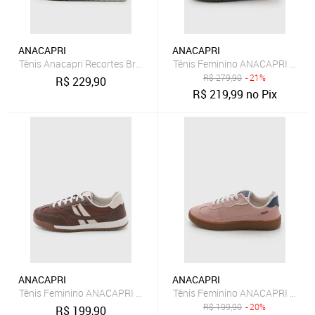
ANACAPRI
ANACAPRI
Tênis Anacapri Recortes Branco
Tênis Feminino ANACAPRI Cadar
R$
279,90
- 21%
R$
229,90
R$
219,99
no Pix
ANACAPRI
ANACAPRI
Tênis Feminino ANACAPRI Casual Marrom
Tênis Feminino ANACAPRI Com 
R$
199,90
- 20%
R$
199,90