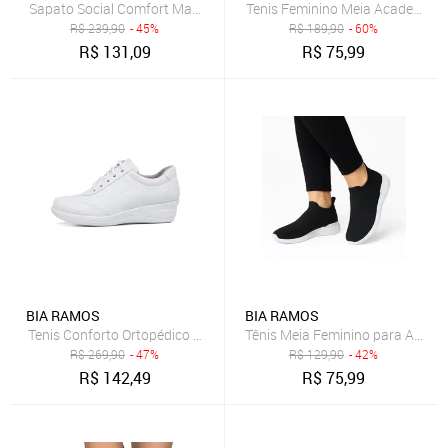
Sapato Social Comfort Masculino Classico Preto
Tenis Feminino Meia Academia Pa
R$
239,90
- 45%
R$
189,90
- 60%
R$
131,09
R$
75,99
BIA RAMOS
BIA RAMOS
Tenis Conforto Ortopédico com Cadarço Feminino Branco
Tênis Meia Feminino para Acade
R$
269,90
- 47%
R$
129,90
- 42%
R$
142,49
R$
75,99