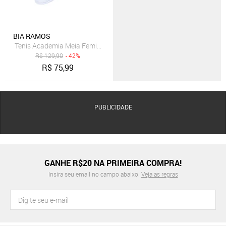
BIA RAMOS
Tenis Academia Meia Feminino Sem Cadarço Leve Confortavel Bran
R$
129,90
- 42%
R$
75,99
PUBLICIDADE
GANHE R$20 NA PRIMEIRA COMPRA!
Insira seu email no campo abaixo.
Veja as regras