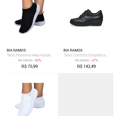
BIA RAMOS
BIA RAMOS
Tenis Feminino Meia Academia Passeio Dia Dia Fashion Preto
Tenis Conforto Ortopédico com 
R$
189,90
- 60%
R$
269,90
- 47%
R$
75,99
R$
142,49