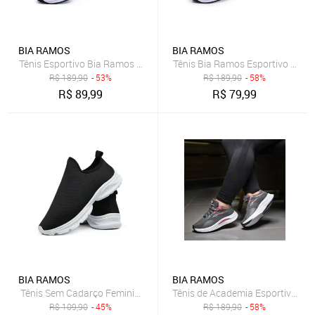
BIA RAMOS
BIA RAMOS
Tênis Esportivo Bia Ramos Caminhada Academia Feminino Confortav
Tênis Bia Ramos Esportivo Cami
R$
189,90
- 53%
R$
189,90
- 58%
R$
89,99
R$
79,99
BIA RAMOS
BIA RAMOS
Tênis Sem Cadarço Feminino Slip Caminhada Calce Facil Preto
Tênis de Academia Esportivo Fem
R$
109,90
- 45%
R$
189,90
- 58%