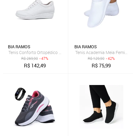
BIA RAMOS
BIA RAMOS
Tenis Conforto Ortopédico com Cadarço Feminino Branco
Tenis Academia Meia Feminino 
R$
269,90
- 47%
R$
129,90
- 42%
R$
142,49
R$
75,99