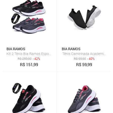
BIA RAMOS
BIA RAMOS
Kit 2 Tênis BIa Ramos Esportivo Caminhada Academia Feminino Confo
Tênis Caminhada Academia Femi
R$
259,90
- 42%
R$
99,90
- 40%
R$
151,99
R$
59,99