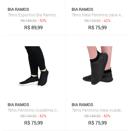
BIA RAMOS
BIA RAMOS
Tênis Esportivo Bia Ramos Caminhada Academia Feminino Confortave
Tênis Meia Feminino para Acade
R$
189,90
- 53%
R$
129,90
- 42%
R$
89,99
R$
75,99
BIA RAMOS
BIA RAMOS
Tênis Feminino Acadêmia Caminhada Esportivo Dia Dia Preto
Tenis Feminino Meia Academia Pa
R$
199,90
- 62%
R$
189,90
- 60%
R$
75,99
R$
75,99