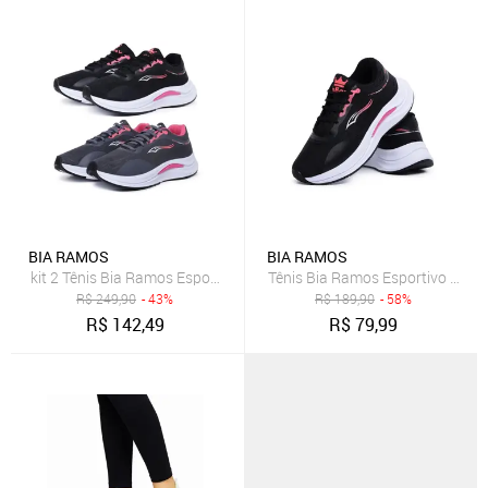
BIA RAMOS
BIA RAMOS
kit 2 Tênis Bia Ramos Esportivo Caminhada Academia Feminino Confo
Tênis Bia Ramos Esportivo Cami
R$
249,90
- 43%
R$
189,90
- 58%
R$
142,49
R$
79,99