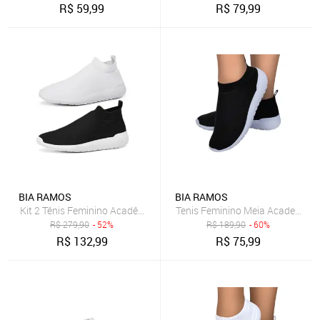
R$
59,99
R$
79,99
BIA RAMOS
BIA RAMOS
Kit 2 Tênis Feminino Acadêmia Caminhada Esportivo Dia Dia Preto/
Tenis Feminino Meia Academia Pa
R$
279,90
- 52%
R$
189,90
- 60%
R$
132,99
R$
75,99