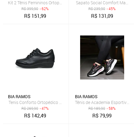
Kit 2 Tênis Femininos Ortopédicos Esportivos para Academia Treino 
Sapato Social Comfort Masculin
R$
399,90
- 62%
R$
239,90
- 45%
R$
151,99
R$
131,09
BIA RAMOS
BIA RAMOS
Tenis Conforto Ortopédico com Cadarço Feminino Preto
Tênis de Academia Esportivo Fem
R$
269,90
- 47%
R$
189,90
- 58%
R$
142,49
R$
79,99